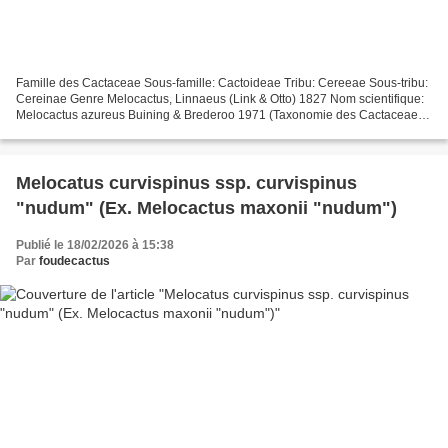
Famille des Cactaceae Sous-famille: Cactoideae Tribu: Cereeae Sous-tribu:
Cereinae Genre Melocactus, Linnaeus (Link & Otto) 1827 Nom scientifique:
Melocactus azureus Buining & Brederoo 1971 (Taxonomie des Cactaceae,
J. Lodé, Ed 2015) Distributions: Brésil,...
Melocatus curvispinus ssp. curvispinus
"nudum" (Ex. Melocactus maxonii "nudum")
Publié le 18/02/2026 à 15:38
Par
foudecactus