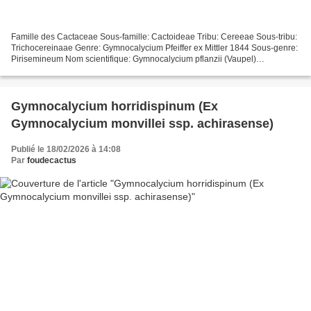
Famille des Cactaceae Sous-famille: Cactoideae Tribu: Cereeae Sous-tribu:
Trichocereinaae Genre: Gymnocalycium Pfeiffer ex Mittler 1844 Sous-genre:
Pirisemineum Nom scientifique: Gymnocalycium pflanzii (Vaupel)
Werdermann 1935 (Taxonomie des Cactaceae,...
Gymnocalycium horridispinum (Ex
Gymnocalycium monvillei ssp. achirasense)
Publié le 18/02/2026 à 14:08
Par
foudecactus