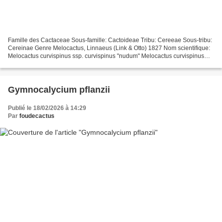
Famille des Cactaceae Sous-famille: Cactoideae Tribu: Cereeae Sous-tribu:
Cereinae Genre Melocactus, Linnaeus (Link & Otto) 1827 Nom scientifique:
Melocactus curvispinus ssp. curvispinus "nudum" Melocactus curvispinus
ssp. curvispinus: Pfeiffer 1937 (The...
Gymnocalycium pflanzii
Publié le 18/02/2026 à 14:29
Par
foudecactus