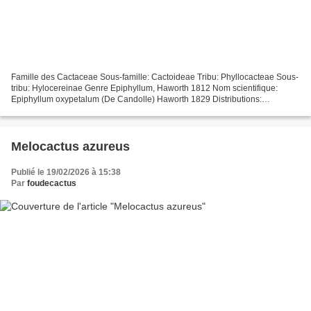
Famille des Cactaceae Sous-famille: Cactoideae Tribu: Phyllocacteae Sous-
tribu: Hylocereinae Genre Epiphyllum, Haworth 1812 Nom scientifique:
Epiphyllum oxypetalum (De Candolle) Haworth 1829 Distributions:
Guatemala (Izabal), Mexique (Chiapas, Veracruz)....
Melocactus azureus
Publié le 19/02/2026 à 15:38
Par
foudecactus