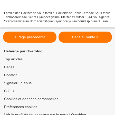
Famille des Cactaceae Sous-famille: Cactoideae Tribu: Cereeae Sous-tribu:
Trichocereinaae Genre Gymnocalycium, Pfeiffer ex Mittler 1844 Sous-genre:
Scabrosemineum Nom scientifique: Gymnocalycium horridispinum G. Frank
ex H. Till 1987 (Taxonomie des Cactaceae,...
< Page précédente
Page suivante >
Hébergé par Overblog
Top articles
Pages
Contact
Signaler un abus
C.G.U.
Cookies et données personnelles
Préférences cookies
Voir le profil de foudecactus sur le portail Overblog