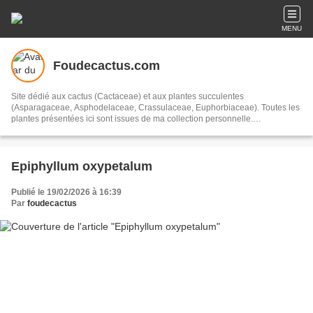
MENU
Foudecactus.com
Site dédié aux cactus (Cactaceae) et aux plantes succulentes
(Asparagaceae, Asphodelaceae, Crassulaceae, Euphorbiaceae). Toutes les
plantes présentées ici sont issues de ma collection personnelle.
Gymnocalycium, Mammillaria, Turbinicarpus, Parodia, Astrophytum,
Echinopsis, Ferocactus, Aloe, Copiapoa, Eriocyse, Notocactus, Kalanchloe,
Cleistocactus, Echinocereus, Neoporteria, Echinofossulocactus...
Epiphyllum oxypetalum
Publié le 19/02/2026 à 16:39
Par
foudecactus