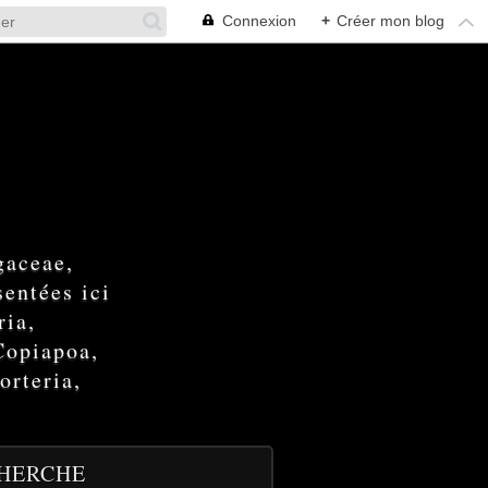
Connexion
+
Créer mon blog
gaceae,
entées ici
ria,
Copiapoa,
orteria,
HERCHE