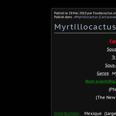
Publié le
29 Mai 2010
par foudecactus.o
Publié dans :
#Myrtillocactus (Cactaceae
Myrtillocactu
Fa
Sous
Tr
Sous-
Genre
My
Nom scientifiq
(Pf
(The New 
Distribution:
Mexique (large