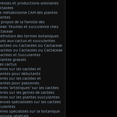
Aréoles et productions aréolaires
ctacées
Le métabolisme CAM des plantes
lentes
A propos de la famille des
eae: feuilles et succulence chez
ctaceae
Définition des termes botaniques
ués aux cactus et succulentes
Cactées ou Cactacées ou Cactaceae
Cactées ou Cactacées ou Cactaceae
Cactées et Succulentes
Plantes grasses
Les cactus
Livres sur les cactées et
lentes pour débutants
Livres sur les cactées et
entes pour passionés.
ivres "artistiques" sur les cactées
Livres sur les genres de cactées
Livres sur les plantes succulentes
Revues spécialisées sur les cactées
culentes
Livres spécialisés sur la botanique
biologie végétale