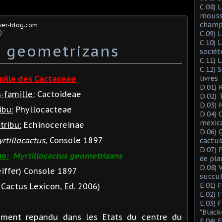
C.08) L
mousse
champ
ver-blog.com
)
C.09) 
C.10) 
s geometrizans
sociét
C.11) 
C.12) 
mille des Cactaceae
livres
D.01) 
-famille:
Cactoideae
D.02) 
D.03) 
ibu:
Phyllocacteae
D.04) 
mexic
tribu:
Echinocereinae
D.06) 
rtillocactus
, Console 1897
cactus
D.07) 
ue:
Myrtillocactus geometrizans
de pla
D.08) 
eiffer) Console 1897
succu
E.01) 
Cactus Lexicon, Ed. 2006)
E.02) 
E.03) 
"Black
ment repandu dans les Etats du centre du
E.04) 