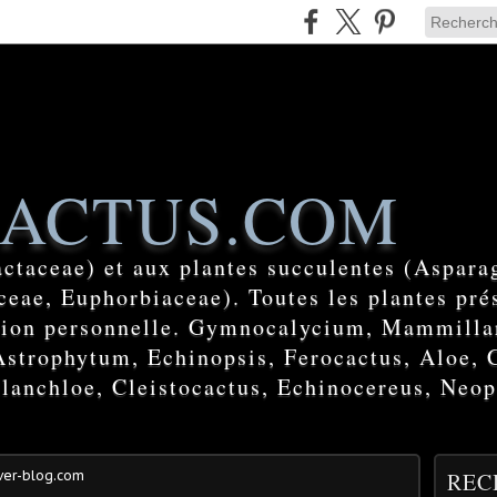
ACTUS.COM
actaceae) et aux plantes succulentes (Aspara
eae, Euphorbiaceae). Toutes les plantes prés
ction personnelle. Gymnocalycium, Mammilla
Astrophytum, Echinopsis, Ferocactus, Aloe, 
lanchloe, Cleistocactus, Echinocereus, Neop
ver-blog.com
REC