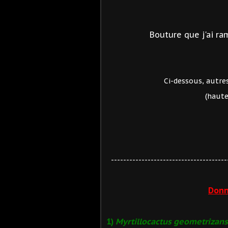
Bouture que j'ai ra
Ci-dessous, autre
(haute
--------------------------------------
Donn
1)
Myrtillocactus geometrizans