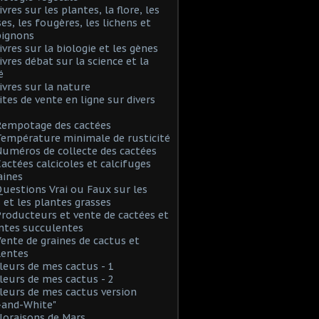
ivres sur les plantes, la flore, les
s, les fougères, les lichens et
ignons
Livres sur la biologie et les gènes
Livres débat sur la science et la
é
Livres sur la nature
Sites de vente en ligne sur divers
Rempotage des cactées
Température minimale de rusticité
Numéros de collecte des cactées
Cactées calcicoles et calcifuges
aines
Questions Vrai ou Faux sur les
 et les plantes grasses
Producteurs et vente de cactées et
ntes succulentes
Vente de graines de cactus et
lentes
Fleurs de mes cactus - 1
Fleurs de mes cactus - 2
Fleurs de mes cactus version
-and-White"
Floraisons de Mars