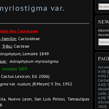
yriostigma var.
NEW
Abonne
mille des Cactaceae
nouvea
-famille:
Cactoideae
Email
Tribu:
Cacteae
strophytum,
Lemaire 1849
PAG
que:
Astrophytum myriostigma
Accuei
Lemaire 1839
A.00) 
A.01) 
Cactus Lexicon, Ed. 2006)
Cacta
igma
var.
nudum,
(R.Meyer) Y. Ito, 1952
A.02) 
d'Acan
Lodé, 
A.03) 
a, Nuevo Leon, San Luis Potosi, Tamaulipas
d'Echi
a
).
2015)