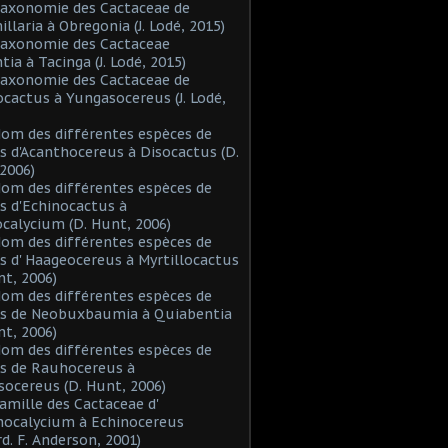
Taxonomie des Cactaceae de
laria à Obregonia (J. Lodé, 2015)
Taxonomie des Cactaceae
tia à Tacinga (J. Lodé, 2015)
Taxonomie des Cactaceae de
cactus à Yungasocereus (J. Lodé,
Nom des différentes espèces de
s d'Acanthocereus à Disocactus (D.
2006)
Nom des différentes espèces de
s d'Echinocactus à
alycium (D. Hunt, 2006)
Nom des différentes espèces de
s d' Haageocereus à Myrtillocactus
nt, 2006)
Nom des différentes espèces de
es de Neobuxbaumia à Quiabentia
nt, 2006)
Nom des différentes espèces de
s de Rauhocereus à
ocereus (D. Hunt, 2006)
Famille des Cactaceae d'
hocalycium à Echinocereus
d. F. Anderson, 2001)