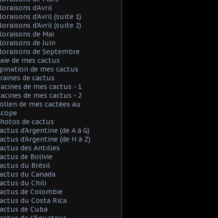
loraisons d'Avril
loraisons d'Avril (suite 1)
loraisons d'Avril (suite 2)
Floraisons de Mai
Floraisons de Juin
Floraisons de Septembre
Baie de mes cactus
Spination de mes cactus
Graines de cactus
Racines de mes cactus - 1
Racines de mes cactus - 2
Pollen de mes cactées au
scope
Photos de cactus
Cactus d'Argentine (de A à G)
Cactus d'Argentine (de H à Z)
Cactus des Antilles
Cactus de Bolivie
Cactus du Brésil
Cactus du Canada
Cactus du Chili
Cactus de Colombie
Cactus du Costa Rica
Cactus de Cuba
Cactus de l'Equateur