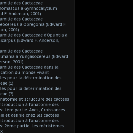
Famille des Cactaceae
inomastus à Gymnocalycium
d F. Anderson, 2001)
Famille des Cactaceae
eocereus à Obregonia (Edward F.
on, 2001)
Famille des Cactaceae d'Opuntia à
icarpus (Edward F. Anderson,
Famille des Cactaceae
elmania à Yungasocereus (Edward
erson, 2001)
Famille des Cactaceae dans la
fication du monde vivant
Clés pour la détermination des
eae (1)
Clés pour la détermination des
eae (2)
Anatomie et structure des cactées
Introduction à l'anatomie des
s: 1ère partie. Axes, Croissances
nie et définie chez les cactées
Introduction à l'anatomie des
s: 2ème partie. Les méristèmes
x.