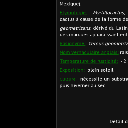
Mexique).
Etymologie:
Myrtillocactus
,
cactus à cause de la forme des
geometrizans
, dérivé du Lati
des marques apparaissant entr
Basionyme:
Cereus geometriz
Nom vernaculaire anglais:
rais
Température de rusticité:
- 2 
Exposition:
plein soleil.
nécessite un substra
Culture:
puis hiverner au sec.
Détail 