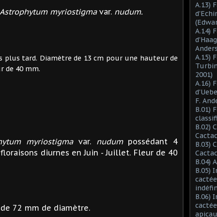
A.13) 
Astrophytum myriostigma
var.
nudum.
d'Ech
(Edwar
A.14) 
d'Haag
Anders
A.15) 
s plus tard. Diamètre de 13 cm pour une hauteur de
Turbin
ur de 40 mm.
2001)
A.16) 
d'Ueb
F. And
B.01) 
classi
B.02) 
Cactac
hytum myriostigma
var.
nudum
possédant 4
B.03) 
 floraisons diurnes en Juin - Juillet. Fleur de 40
Cactac
B.04) 
B.05) 
cactée
indéfi
B.06) 
cactée
 de 72 mm de diamètre.
apicau