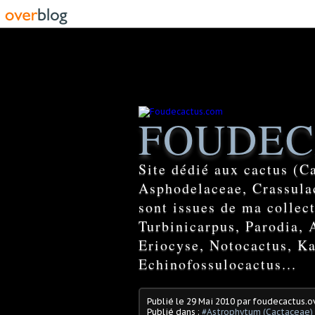
FOUDEC
Site dédié aux cactus (C
Asphodelaceae, Crassulac
sont issues de ma colle
Turbinicarpus, Parodia, 
Eriocyse, Notocactus, Ka
Echinofossulocactus...
Publié le
29 Mai 2010
par foudecactus.o
Publié dans :
#Astrophytum (Cactaceae)