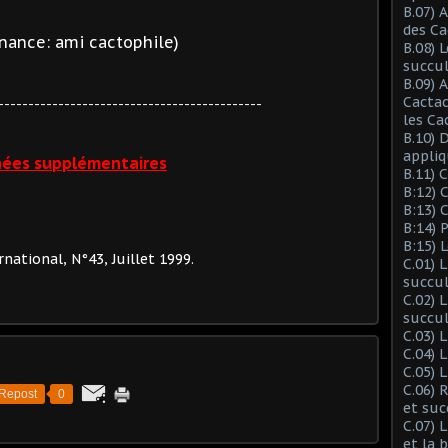
B.07) 
des Ca
nance: ami cactophile)
B.08) 
succu
B.09) 
Cactac
--------------------------------------------
les Ca
B.10) 
appliq
ées supplémentaires
B.11) 
B:12) 
B:13) 
B:14) 
B:15) 
ational, N°43, Juillet 1999.
C.01) 
succu
C.02) 
succul
C.03) L
C.04) 
C.05) 
C.06) 
Repost
0
et suc
C.07) 
et la 