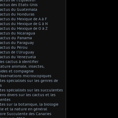
Cactus des Etats-Unis
Cactus du Guatemala
Cactus du Honduras
Cactus du Mexique de A à F
Cactus du Mexique de G à N
Cactus du Mexique de O à Z
Cactus du Nicaragua
 Cactus du Panama
Cactus du Paraguay
Cactus du Pérou
Cactus de l'Uruguay
Cactus du Venezuela
Mes cactus à identifier
Nature animale, insectes,
nides et compagnie
Observations microscopiques
Sites spécialisés sur les genres de
s
Sites spécialisés sur les succulentes
iens divers sur les cactus et les
lentes
Sites sur la botanique, la biologie
le et la nature en général
Flore Succulente des Canaries