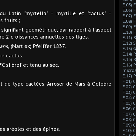
E.05) F
E.06) F
 du Latin "myrtella" = myrtille et "cactus" =
E.07) F
 fruits ;
E.08) 
E.09) 
n signifiant géométrique, par rapport à l'aspect
E.10) 
e 2 croissances annuelles des tiges.
E.11) 
E.12) 
ans,
(Mart ex) Pfeiffer 1837.
E.13) 
E.14) 
in cactus.
E.15) 
°C si bref et tenu au sec.
E.16) 
micro
E.17) 
F.01) 
t de type cactées. Arroser de Mars à Octobre
F.02) 
F.03) 
F.04) 
F.05) 
F.06) 
F.07) 
F.08) 
F.09) 
des aréoles et des épines
.
F.10) 
F.11) 