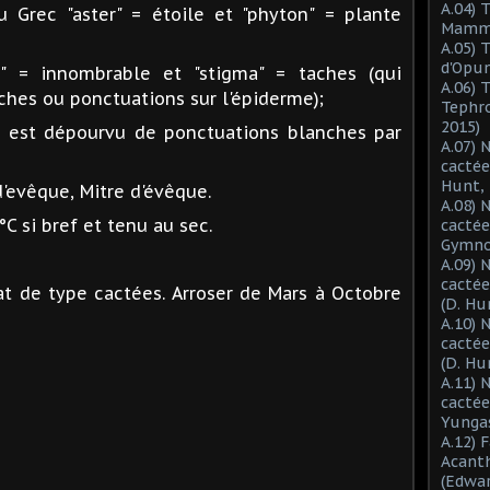
A.04) 
u Grec "aster" = étoile et "phyton" = plante
Mammil
A.05) 
d'Opun
 = innombrable et "stigma" = taches (qui
A.06) 
hes ou ponctuations sur l'épiderme);
Tephro
2015)
 est dépourvu de ponctuations blanches par
A.07) 
cactée
Hunt, 
evêque, Mitre d'évêque.
A.08) 
°C si bref et tenu au sec.
cactée
Gymnoc
A.09) 
cactée
t de type cactées. Arroser de Mars à Octobre
(D. Hu
A.10) 
cacté
(D. Hu
A.11) 
cactée
Yungas
A.12) 
Acant
(Edwar