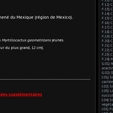
F.12) 
F.13) 
F.14) 
mené du Mexique (région de Mexico).
F.15) 
F.16) 
F.17) 
F.18) 
F;19)
s
Myrtillocactus geometrizans
jeunes.
F.20) 
F.21) 
ur du plus grand, 12 cm).
F.22) 
F.23) 
F.24) 
G.01) 
arach
G.02) 
I.01) 
------------------------------------------------------------
cactée
I.02) 
I.03) L
ées supplémentaires
succu
I.04) 
végéta
J.01) 