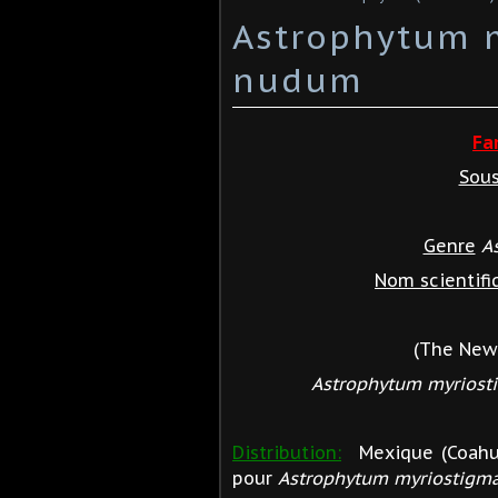
Astrophytum m
nudum
Fa
Sous
Genre
A
Nom scientifi
(The New 
Astrophytum myriost
Distribution:
Mexique (Coahuil
pour
Astrophytum myriostigm