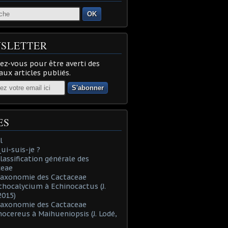
OK
SLETTER
z-vous pour être averti des
ux articles publiés.
ES
l
Qui-suis-je ?
Classification générale des
ceae
Taxonomie des Cactaceae
thocalycium à Echinocactus (J.
2015)
Taxonomie des Cactaceae
nocereus à Maihueniopsis (J. Lodé,