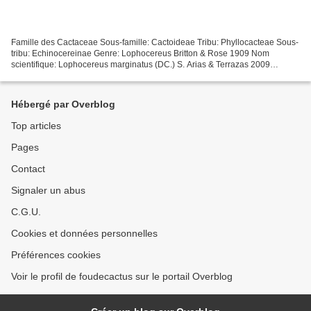
Famille des Cactaceae Sous-famille: Cactoideae Tribu: Phyllocacteae Sous-
tribu: Echinocereinae Genre: Lophocereus Britton & Rose 1909 Nom
scientifique: Lophocereus marginatus (DC.) S. Arias & Terrazas 2009
(Taxonomie des Cactaceae, J. Lodé, Ed. 2015)...
Hébergé par Overblog
Top articles
Pages
Contact
Signaler un abus
C.G.U.
Cookies et données personnelles
Préférences cookies
Voir le profil de foudecactus sur le portail Overblog