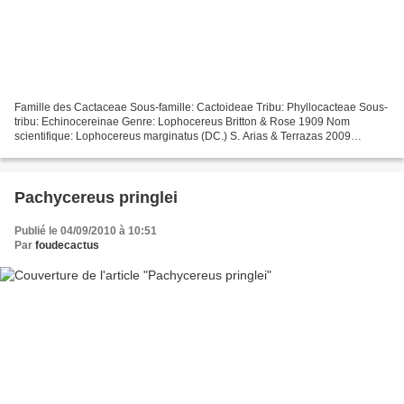
Famille des Cactaceae Sous-famille: Cactoideae Tribu: Phyllocacteae Sous-
tribu: Echinocereinae Genre: Lophocereus Britton & Rose 1909 Nom
scientifique: Lophocereus marginatus (DC.) S. Arias & Terrazas 2009
(Taxonomie des Cactaceae, J. Lodé, Ed. 2015)...
Pachycereus pringlei
Publié le 04/09/2010 à 10:51
Par
foudecactus