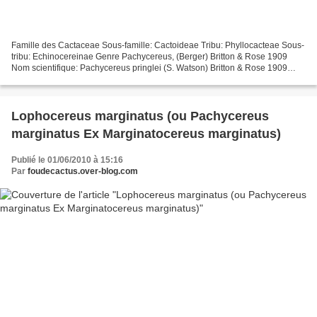
Famille des Cactaceae Sous-famille: Cactoideae Tribu: Phyllocacteae Sous-
tribu: Echinocereinae Genre Pachycereus, (Berger) Britton & Rose 1909
Nom scientifique: Pachycereus pringlei (S. Watson) Britton & Rose 1909
Pachycereus pringlei fa. cristata Distribution:...
Lophocereus marginatus (ou Pachycereus
marginatus Ex Marginatocereus marginatus)
Publié le 01/06/2010 à 15:16
Par
foudecactus.over-blog.com