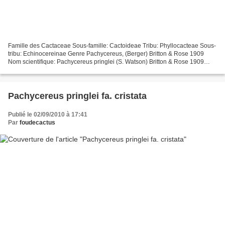
Famille des Cactaceae Sous-famille: Cactoideae Tribu: Phyllocacteae Sous-
tribu: Echinocereinae Genre Pachycereus, (Berger) Britton & Rose 1909
Nom scientifique: Pachycereus pringlei (S. Watson) Britton & Rose 1909
(The New Cactus Lexicon, Ed. 2006) Distribution:...
Pachycereus pringlei fa. cristata
Publié le 02/09/2010 à 17:41
Par
foudecactus