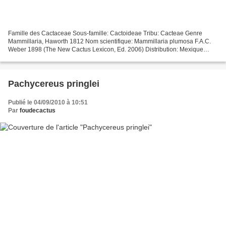
Famille des Cactaceae Sous-famille: Cactoideae Tribu: Cacteae Genre
Mammillaria, Haworth 1812 Nom scientifique: Mammillaria plumosa F.A.C.
Weber 1898 (The New Cactus Lexicon, Ed. 2006) Distribution: Mexique
(Coahuila, Nuevo Leon). Etymologie: Mammillaria...
Pachycereus pringlei
Publié le 04/09/2010 à 10:51
Par
foudecactus