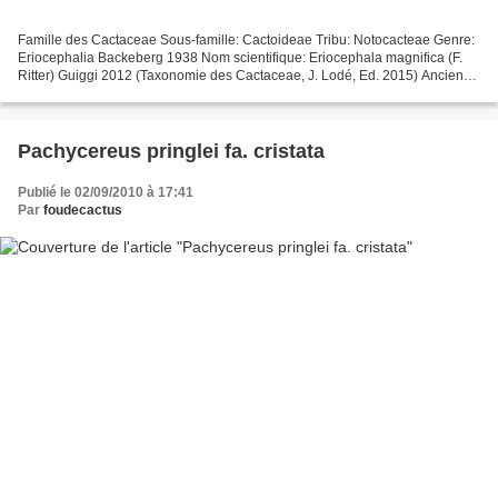
Famille des Cactaceae Sous-famille: Cactoideae Tribu: Notocacteae Genre:
Eriocephalia Backeberg 1938 Nom scientifique: Eriocephala magnifica (F.
Ritter) Guiggi 2012 (Taxonomie des Cactaceae, J. Lodé, Ed. 2015) Ancienne
classification Genre Parodia, Spegazzini...
Pachycereus pringlei fa. cristata
Publié le 02/09/2010 à 17:41
Par
foudecactus