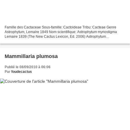
Famille des Cactaceae Sous-famille: Cactoideae Tribu: Cacteae Genre
Astrophytum, Lemaire 1849 Nom scientifique: Astrophytum myriostigma
Lemaire 1839 (The New Cactus Lexicon, Ed. 2006) Astrophytum
myriostigma cv. Onzuka f. quadricostatum Etymologie: Astrophytum,...
Mammillaria plumosa
Publié le 08/09/2010 à 06:06
Par
foudecactus