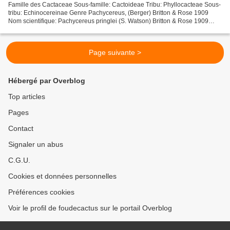
Famille des Cactaceae Sous-famille: Cactoideae Tribu: Phyllocacteae Sous-
tribu: Echinocereinae Genre Pachycereus, (Berger) Britton & Rose 1909
Nom scientifique: Pachycereus pringlei (S. Watson) Britton & Rose 1909
Pachycereus pringlei fa. cristata Distribution:...
Page suivante >
Hébergé par Overblog
Top articles
Pages
Contact
Signaler un abus
C.G.U.
Cookies et données personnelles
Préférences cookies
Voir le profil de foudecactus sur le portail Overblog