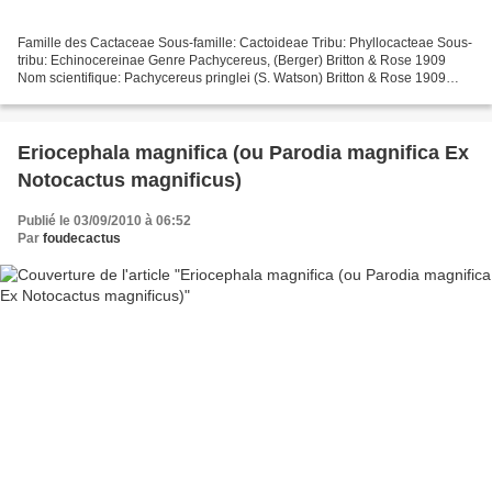
Famille des Cactaceae Sous-famille: Cactoideae Tribu: Phyllocacteae Sous-
tribu: Echinocereinae Genre Pachycereus, (Berger) Britton & Rose 1909
Nom scientifique: Pachycereus pringlei (S. Watson) Britton & Rose 1909
(The New Cactus Lexicon, Ed. 2006) Distribution:...
Eriocephala magnifica (ou Parodia magnifica Ex
Notocactus magnificus)
Publié le 03/09/2010 à 06:52
Par
foudecactus