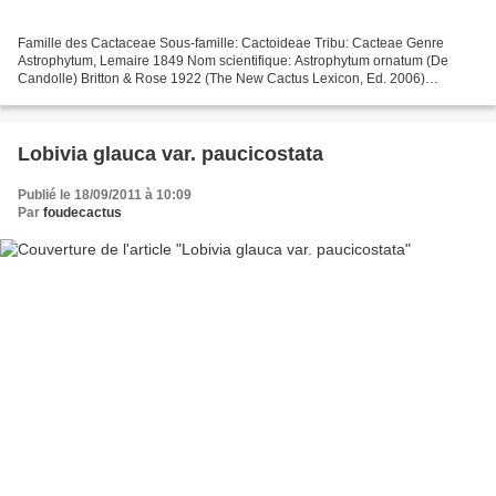
Famille des Cactaceae Sous-famille: Cactoideae Tribu: Cacteae Genre
Astrophytum, Lemaire 1849 Nom scientifique: Astrophytum ornatum (De
Candolle) Britton & Rose 1922 (The New Cactus Lexicon, Ed. 2006)
Distribution: Mexique (Guanajuato, Hidalgo, Queretaro,...
Lobivia glauca var. paucicostata
Publié le 18/09/2011 à 10:09
Par
foudecactus