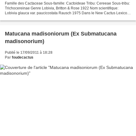
Famille des Cactaceae Sous-famille: Cactoideae Tribu: Cereeae Sous-tribu:
Trichocereinae Genre Lobivia, Britton & Rose 1922 Nom scientifique:
Lobivia glauca var. paucicostata Rausch 1975 Dans le New Cactus Lexicon
(Ed. 2006), Lobivia glauca est mis en...
Matucana madisoniorum (Ex Submatucana
madisonorium)
Publié le 17/09/2011 à 18:28
Par
foudecactus