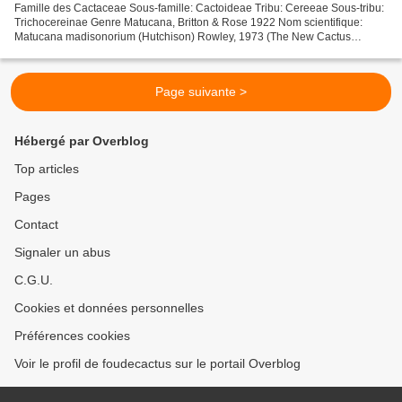
Famille des Cactaceae Sous-famille: Cactoideae Tribu: Cereeae Sous-tribu:
Trichocereinae Genre Matucana, Britton & Rose 1922 Nom scientifique:
Matucana madisonorium (Hutchison) Rowley, 1973 (The New Cactus
Lexicon, Ed. 2006) Submatucana madisonorium,...
Page suivante >
Hébergé par Overblog
Top articles
Pages
Contact
Signaler un abus
C.G.U.
Cookies et données personnelles
Préférences cookies
Voir le profil de foudecactus sur le portail Overblog