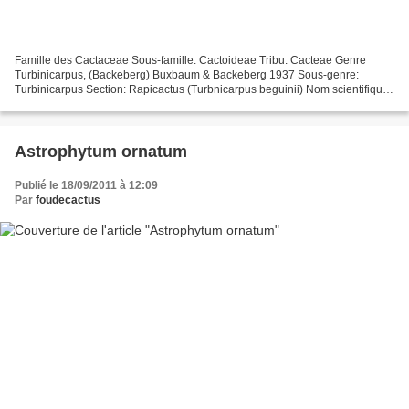
Famille des Cactaceae Sous-famille: Cactoideae Tribu: Cacteae Genre
Turbinicarpus, (Backeberg) Buxbaum & Backeberg 1937 Sous-genre:
Turbinicarpus Section: Rapicactus (Turbnicarpus beguinii) Nom scientifique:
Turbinicarpus beguinii var. smithii (Muehlenpfordt)...
Astrophytum ornatum
Publié le 18/09/2011 à 12:09
Par
foudecactus