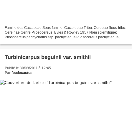
Famille des Cactaceae Sous-famille: Cactoideae Tribu: Cereeae Sous-tribu:
Cereinae Genre Pilosocereus, Byles & Rowley 1957 Nom scientifique:
Pilosocereus pachycladus ssp. pachycladus Pilosocereus pachycladus ,
Ritter 1979 (The New Cactus Lexicon, Ed....
Turbinicarpus beguinii var. smithii
Publié le 30/09/2011 à 12:45
Par
foudecactus