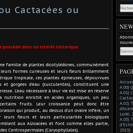
 ou Cactacées ou
NEW
Abonne
nouvea
et possède donc un intérêt historique.
Email
 famille de plantes dicotylédones, communément
PAG
 leurs formes curieuses et leurs fleurs brillamment
mérique tropicale, ces plantes épineuses, dépourvues
Accuei
es et gorgées d'eau (succulentes), constituent une
A.00) 
esse. L'eau nécessaire à leur vie est mise en réserve
A.01) 
a nutrition enrichit en acides organiques, un peu
Cacta
A.02) 
rtains fruits. Leur croissance peut donc être
d'Acan
loraison qui produit, au dessus d'un ovaire infère, un
Lodé, 
 leurs fleurs et leurs particularités biologiques
A.03) 
semblent aux Aizoacées et font comme elles partie,
d'Echi
 des Centrospermales (Caryophyllales).
2015)