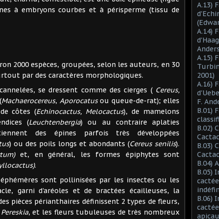
A.13) 
ines à embryons courbes et à périsperme (tissu de
d'Ech
(Edwar
A.14) 
d'Haag
Anders
A.15) 
000 espèces, groupées, selon les auteurs, en 30
Turbin
surtout par des caractères morphologiques.
2001)
A.16) 
elées, se dressent comme des cierges (
Cereus,
d'Ueb
(
Machaerocereus
,
Aporocatus
ou queue-de-rat); elles
F. And
B.01) 
de côtes (
Echinocactus, Melocactus
), de mamelons
classi
ndices (
Leuchtenbergia
) ou au contraire aplaties
B.02) 
tiennent des épines parfois très développées
Cactac
tus
) ou des poils longs et abondants (
Cereus senilis
).
B.03) 
tum)
et, en général, les formes épiphytes sont
Cactac
B.04) 
yllocactus)
.
B.05) 
mères sont pollinisées par les insectes ou les
cactée
indéfi
le, garni d'aréoles et de bractées écailleuses, la
B.06) 
 pièces périanthaires définissent 2 types de fleurs,
cactée
t
Pereskia
, et les fleurs tubuleuses de très nombreux
apicau