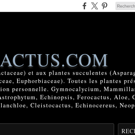
ACTUS.COM
actaceae) et aux plantes succulentes (Aspara
eae, Euphorbiaceae). Toutes les plantes prés
ction personnelle. Gymnocalycium, Mammilla
Astrophytum, Echinopsis, Ferocactus, Aloe, 
lanchloe, Cleistocactus, Echinocereus, Neop
REC