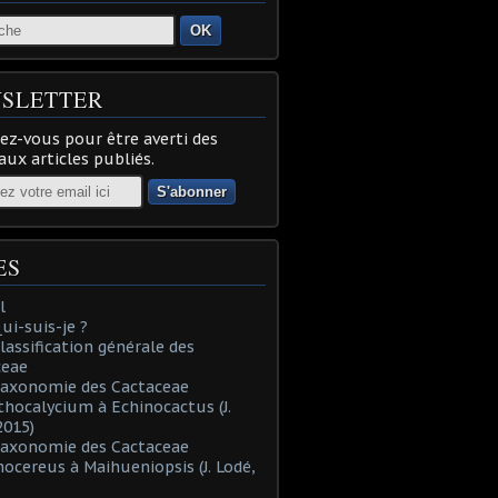
OK
SLETTER
z-vous pour être averti des
ux articles publiés.
ES
l
Qui-suis-je ?
Classification générale des
ceae
Taxonomie des Cactaceae
thocalycium à Echinocactus (J.
2015)
Taxonomie des Cactaceae
nocereus à Maihueniopsis (J. Lodé,