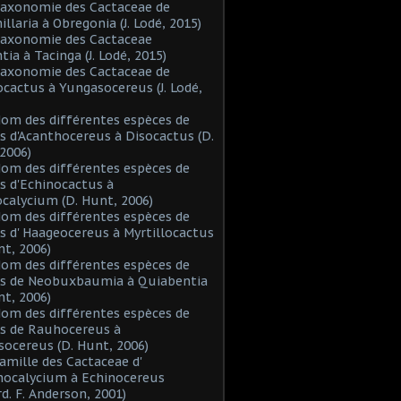
Taxonomie des Cactaceae de
laria à Obregonia (J. Lodé, 2015)
Taxonomie des Cactaceae
tia à Tacinga (J. Lodé, 2015)
Taxonomie des Cactaceae de
cactus à Yungasocereus (J. Lodé,
Nom des différentes espèces de
s d'Acanthocereus à Disocactus (D.
2006)
Nom des différentes espèces de
s d'Echinocactus à
alycium (D. Hunt, 2006)
Nom des différentes espèces de
s d' Haageocereus à Myrtillocactus
nt, 2006)
Nom des différentes espèces de
es de Neobuxbaumia à Quiabentia
nt, 2006)
Nom des différentes espèces de
s de Rauhocereus à
ocereus (D. Hunt, 2006)
Famille des Cactaceae d'
hocalycium à Echinocereus
d. F. Anderson, 2001)