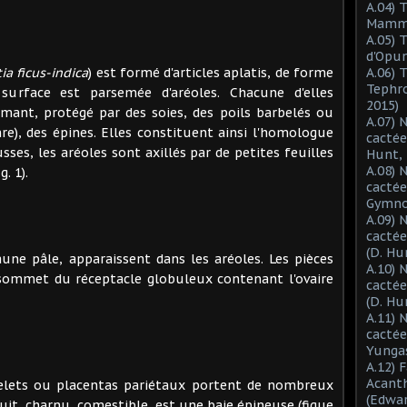
A.04) 
Mammil
A.05) 
d'Opun
ia ficus-indica
) est formé d'articles aplatis, de forme
A.06) 
Tephro
 surface est parsemée d'aréoles. Chacune d'elles
2015)
mant, protégé par des soies, des poils barbelés ou
A.07) 
nre), des épines. Elles constituent ainsi l'homologue
cactée
ses, les aréoles sont axillés par de petites feuilles
Hunt, 
A.08) 
. 1).
cactée
Gymnoc
A.09) 
cactée
(D. Hu
 pâle, apparaissent dans les aréoles. Les pièces
A.10) 
u sommet du réceptacle globuleux contenant l'ovaire
cacté
(D. Hu
A.11) 
cactée
Yungas
A.12) 
Acant
rrelets ou placentas pariétaux portent de nombreux
(Edwar
ruit, charnu, comestible, est une baie épineuse (figue