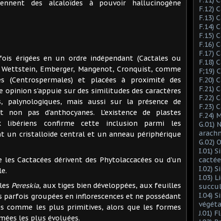
ennent des alcaloïdes à pouvoir hallucinogène
F.12) 
F.13) 
F.14) 
F.15) 
F.16) 
F.17) 
gées en un ordre indépendant (Cactales ou
F.18) 
ar Wettstein, Emberger, Mangenot, Cronquist, comme
F;19)
les (Centrospermales) et placées à proximité des
F.20) 
F.21) 
e opinion s'appuie sur des similitudes des caractères
F.22) 
, palynologiques, mais aussi sur la présence de
F.23) 
t non pas d'anthocyanes. L'existence de plastes
F.24) 
ux libériens confirme cette inclusion parmi les
G.01) 
arach
nt un cristalloïde central et un anneau périphérique
G.02) 
I.01) 
Cactacées dérivent des Phytolaccacées ou d'un
cactée
I.02) 
e.
I.03) L
les
Pereskia
, aux tiges bien développées, aux feuilles
succu
I.04) 
s parfois groupées en inflorescences et ne possédant
végéta
es comme les plus primitives, alors que les formes
J.01) 
imées les plus évoluées.