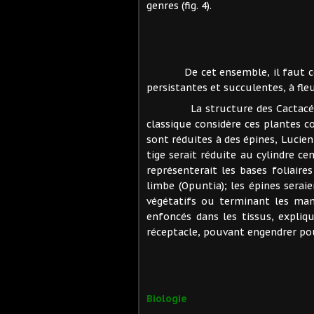
genres (fig. 4).
De cet ensemble, il faut cep
persistantes et succulentes, à fle
La structure des Cactacées ap
classique considère ces plantes c
sont réduites à des épines, Lucien 
tige serait réduite au cylindre ce
représenterait les bases foliaire
limbe (Opuntia); les épines seraie
végétatifs ou terminant les mam
enfoncés dans les tissus, expliqu
réceptacle, pouvant engendrer pou
Biologie