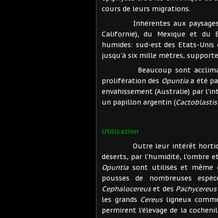
cours de leurs migrations.
Inhérentes aux paysages dése
Californie), du Mexique et du B
humides: sud-est des Etats-Unis e
jusqu'à six mille mètres, supporten
Beaucoup sont acclimatées d
prolifération des
Opuntia
a été par
envahissement (Australie) par l'in
un papillon argentin (
Cactoblasti
Utilisation
Outre leur intérêt horticole, 
déserts, par l'humidité, l'ombre e
Opuntia
sont utilisés et même c
pousses de nombreuses espèce
Cephalocereus
et des
Pachycereus
les grands
Cereus
ligneux comme
permirent l'élevage de la cochenil