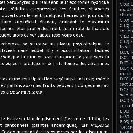
xérophytes qui réalisent leur économie hydrique
C.08) L
tes réduites (suppression des feuilles, stomates
mousse
champ
, ouverts seulement quelques heures par jour ou la
C.09) 
ulaire superficiel étendu, drainant le maximum
C.10) 
 racines plus profondes n'ont qu'un rôle de fixation.
sociét
uent alors de véritables réservoirs d'eau.
C.11) 
C.12) 
esse se retrouve au niveau physiologique. Le
livres
lacéen dans lequel il y a accumulation d'acides
D.01) 
rbonique la nuit et son utilisation le jour dans la
D.02) 
D.03) 
rs espèces produisent des alcaloïdes, des alcamines
D.04) 
mexic
une multiplication végétative intense; même
D.06) 
cactus
et parfois aussi les fruits peuvent bourgeonner au
D.07) 
es d'
Opuntia fulgida
).
de pla
D.08) 
succu
E.01) 
E.02) 
Nouveau Monde (gisement fossile de l'Utah), les
E.03) 
 et cantonnées (plantes endémiques). Les
Rhipsalis
"Black
 Ceylan auraient été transportés par les oiseaux au
E.04) 