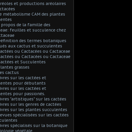
Aréoles et productions aréolaires
ctacées
Le métabolisme CAM des plantes
lentes
A propos de la famille des
eae: feuilles et succulence chez
ctaceae
Définition des termes botaniques
ués aux cactus et succulentes
Cactées ou Cactacées ou Cactaceae
Cactées ou Cactacées ou Cactaceae
Cactées et Succulentes
Plantes grasses
Les cactus
Livres sur les cactées et
lentes pour débutants
Livres sur les cactées et
entes pour passionés.
ivres "artistiques" sur les cactées
Livres sur les genres de cactées
Livres sur les plantes succulentes
Revues spécialisées sur les cactées
culentes
Livres spécialisés sur la botanique
biologie végétale