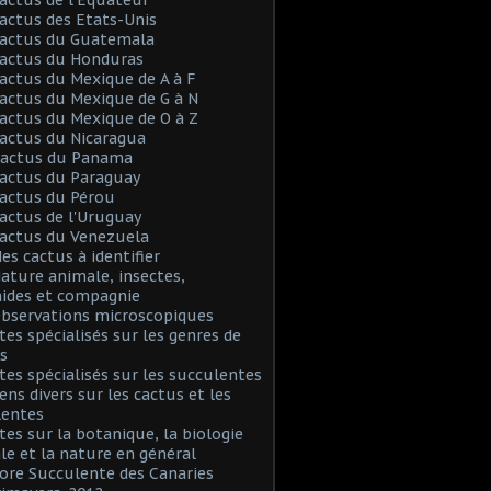
Cactus des Etats-Unis
Cactus du Guatemala
Cactus du Honduras
Cactus du Mexique de A à F
Cactus du Mexique de G à N
Cactus du Mexique de O à Z
Cactus du Nicaragua
 Cactus du Panama
Cactus du Paraguay
Cactus du Pérou
Cactus de l'Uruguay
Cactus du Venezuela
Mes cactus à identifier
Nature animale, insectes,
nides et compagnie
Observations microscopiques
Sites spécialisés sur les genres de
s
Sites spécialisés sur les succulentes
iens divers sur les cactus et les
lentes
Sites sur la botanique, la biologie
le et la nature en général
Flore Succulente des Canaries