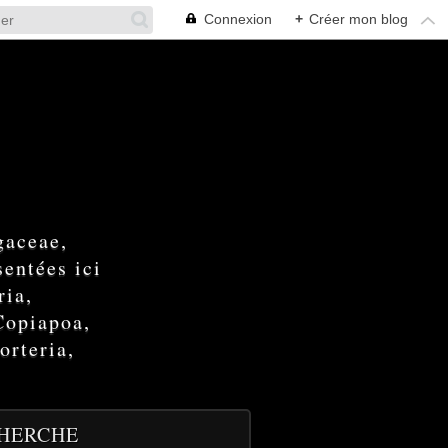
Connexion
+
Créer mon blog
gaceae,
entées ici
ria,
Copiapoa,
orteria,
HERCHE