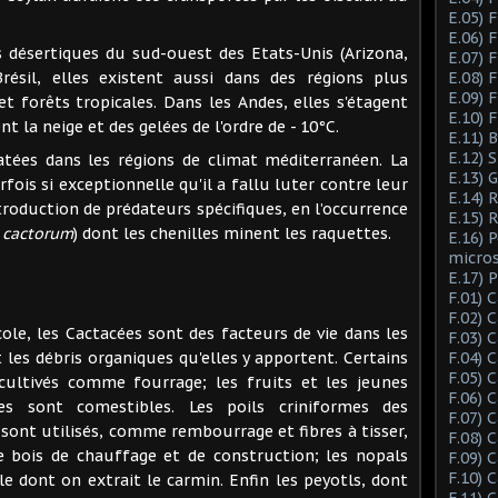
E.05) F
E.06) F
rtiques du sud-ouest des Etats-Unis (Arizona,
E.07) F
résil, elles existent aussi dans des régions plus
E.08) 
E.09) 
t forêts tropicales. Dans les Andes, elles s'étagent
E.10) 
t la neige et des gelées de l'ordre de - 10°C.
E.11) 
E.12) 
ans les régions de climat méditerranéen. La
E.13) 
fois si exceptionnelle qu'il a fallu luter contre leur
E.14) 
troduction de prédateurs spécifiques, en l’occurrence
E.15) 
s cactorum
) dont les chenilles minent les raquettes.
E.16) 
micro
E.17) 
F.01) 
F.02) 
les Cactacées sont des facteurs de vie dans les
F.03) 
t les débris organiques qu'elles y apportent. Certains
F.04) 
F.05) 
ultivés comme fourrage; les fruits et les jeunes
F.06) 
s sont comestibles. Les poils criniformes des
F.07) 
sont utilisés, comme rembourrage et fibres à tisser,
F.08) 
 bois de chauffage et de construction; les nopals
F.09) 
F.10) 
le dont on extrait le carmin. Enfin les peyotls, dont
F.11) 