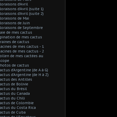
loraisons d'Avril
loraisons d'Avril (suite 1)
loraisons d'Avril (suite 2)
Floraisons de Mai
Floraisons de Juin
Floraisons de Septembre
Baie de mes cactus
Spination de mes cactus
Graines de cactus
Racines de mes cactus - 1
Racines de mes cactus - 2
Pollen de mes cactées au
scope
Photos de cactus
Cactus d'Argentine (de A à G)
Cactus d'Argentine (de H à Z)
Cactus des Antilles
Cactus de Bolivie
Cactus du Brésil
Cactus du Canada
Cactus du Chili
Cactus de Colombie
Cactus du Costa Rica
Cactus de Cuba
Cactus de l'Equateur