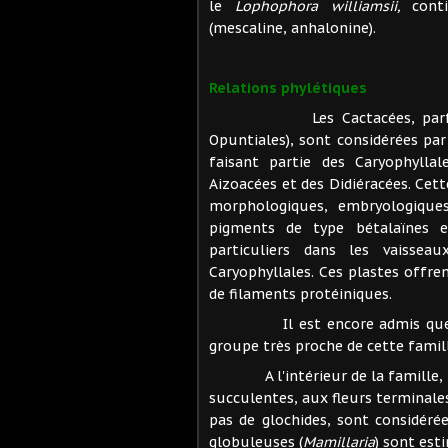
le
Lophophora williamsii,
conti
(mescaline, anhalonine).
Relations phylétiques
Les Cactacées, parfois éri
Opuntiales), sont considérées p
faisant partie des Caryophylla
Aizoacées et des Didiéracées. Cett
morphologiques, embryologiques
pigments de type bétalaïnes e
particuliers dans les vaissea
Caryophyllales. Ces plastes offre
de filaments protéiniques.
Il est encore admis que les 
groupe très proche de cette famill
A l'intérieur de la famille, 
succulentes, aux fleurs terminale
pas de glochides, sont considéré
globuleuses (
Mamillaria
) sont est