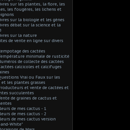
ivres sur les plantes, la flore, les
s, les fougères, les lichens et
ignons
Livres sur la biologie et les gènes
Livres débat sur la science et la
é
Livres sur la nature
Sites de vente en ligne sur divers
Rempotage des cactées
Température minimale de rusticité
Numéros de collecte des cactées
Cactées calcicoles et calcifuges
aines
Questions Vrai ou Faux sur les
 et les plantes grasses
Producteurs et vente de cactées et
ntes succulentes
Vente de graines de cactus et
lentes
Fleurs de mes cactus - 1
Fleurs de mes cactus - 2
Fleurs de mes cactus version
-and-White"
Floraisons de Mars