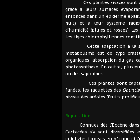
Ces plantes vivaces sont des 
grâce à leurs surfaces évaporan
enfoncés dans un épiderme épais
nuit) et à leur système radic
d'humidité (pluies et rosées). Les
Les tiges chlorophylliennes constit
Cette adaptation à la sécher
métabolisme est de type crassu
organiques, absorption du gaz ca
photosynthèse. En outre, plusieu
ou des saponines.
Ces plantes sont capables d'
fanées, les raquettes des
Opuntia
niveau des aréoles (fruits prolifiqu
Répartition
Connues dès l'Eocène dans le 
Cactacées s'y sont diversifiées
épiphytes trouvés en Afrique et à