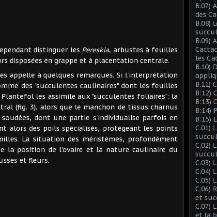
B.07) 
des Ca
B.08) 
succu
B.09) 
Cactac
endant distinguer les
Pereskia
, arbustes à feuilles
les Ca
urs disposées en grappe et à placentation centrale.
B.10) 
pelle à quelques remarques. Si l'interprétation
appliq
B.11) 
omme des "succulentes caulinaires" dont les feuilles
B:12) 
Plantefol les assimile aux "succulentes foliaires": la
B:13) 
ntral (fig. 3), alors que le manchon de tissus charnus
B:14) 
s soudées, dont une partie s'individualise parfois en
B:15) 
C.01) 
nt alors des poils spécialisés, protégeant les points
succu
illes. La situation des méristèmes, profondément
C.02) 
e la position de l'ovaire et la nature caulinaire du
succul
sses et fleurs.
C.03) L
C.04) 
C.05) 
C.06) 
et suc
C.07) 
et la 