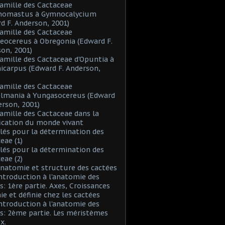
Famille des Cactaceae
inomastus à Gymnocalycium
d F. Anderson, 2001)
Famille des Cactaceae
eocereus à Obregonia (Edward F.
on, 2001)
Famille des Cactaceae d'Opuntia à
icarpus (Edward F. Anderson,
Famille des Cactaceae
elmania à Yungasocereus (Edward
erson, 2001)
Famille des Cactaceae dans la
fication du monde vivant
Clés pour la détermination des
eae (1)
Clés pour la détermination des
eae (2)
Anatomie et structure des cactées
Introduction à l'anatomie des
s: 1ère partie. Axes, Croissances
nie et définie chez les cactées
Introduction à l'anatomie des
s: 2ème partie. Les méristèmes
x.