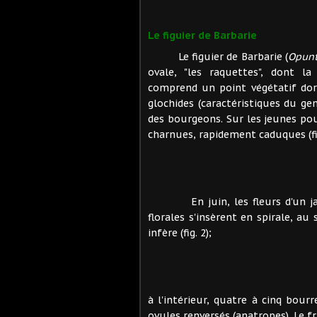
Le figuier de Barbarie
Le figuier de Barbarie (
Opunt
ovale, "les raquettes", dont la
comprend un point végétatif dor
glochides (caractéristiques du ge
des bourgeons. Sur les jeunes pous
charnues, rapidement caduques (fig
En juin, les fleurs d'un jaune
florales s'insèrent en spirale, a
infère (fig. 2);
à l'intérieur, quatre à cinq bou
ovules renversés (anatropes). Le f