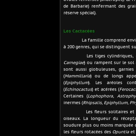
de Barbarie) renfermant des gra
réserve spécial).
Les Cactacées
La famille comprend environ 2
à 200 genres, qui se distinguent 
Les tiges cylindriques, cann
Carnegiae
) ou rampent sur le sol 
sont aussi globuleuses, garnies 
(
Mammillaria
) ou de longs appe
(
Epiphyllum
). Les aréoles con
(
Echinocactus
) et acérées (
Ferocac
Certaines (
Lophophora,
Astrophy
inermes (
Rhipsalis, Epiphyllum, Ph
Les fleurs solitaires et éphé
oiseaux. La longueur du réceptac
soudure plus ou moins marquée des
les fleurs rotacées des
Opuntia
e