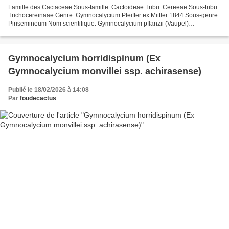
Famille des Cactaceae Sous-famille: Cactoideae Tribu: Cereeae Sous-tribu:
Trichocereinaae Genre: Gymnocalycium Pfeiffer ex Mittler 1844 Sous-genre:
Pirisemineum Nom scientifique: Gymnocalycium pflanzii (Vaupel)
Werdermann 1935 (Taxonomie des Cactaceae,...
Gymnocalycium horridispinum (Ex
Gymnocalycium monvillei ssp. achirasense)
Publié le 18/02/2026 à 14:08
Par
foudecactus