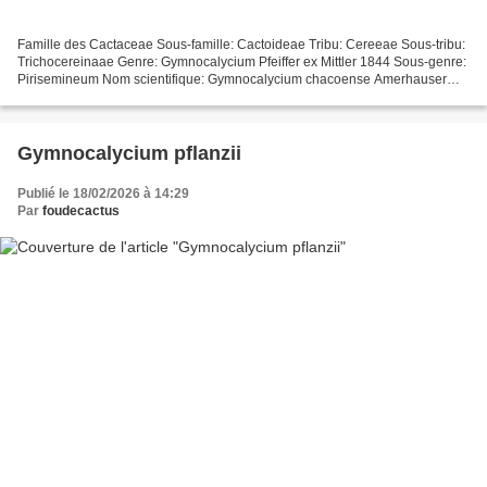
Famille des Cactaceae Sous-famille: Cactoideae Tribu: Cereeae Sous-tribu:
Trichocereinaae Genre: Gymnocalycium Pfeiffer ex Mittler 1844 Sous-genre:
Pirisemineum Nom scientifique: Gymnocalycium chacoense Amerhauser
1999 (Taxonomie des Cactaceae, J. Lodé,...
Gymnocalycium pflanzii
Publié le 18/02/2026 à 14:29
Par
foudecactus