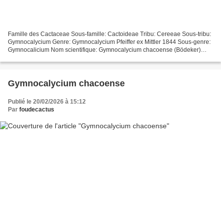
Famille des Cactaceae Sous-famille: Cactoideae Tribu: Cereeae Sous-tribu:
Gymnocalycium Genre: Gymnocalycium Pfeiffer ex Mittler 1844 Sous-genre:
Gymnocalicium Nom scientifique: Gymnocalycium chacoense (Bödeker)
Backeberg 1936 (New Cactus Lexicon, D....
Gymnocalycium chacoense
Publié le 20/02/2026 à 15:12
Par
foudecactus