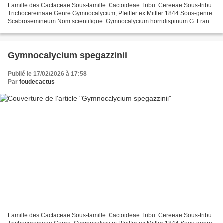
Famille des Cactaceae Sous-famille: Cactoideae Tribu: Cereeae Sous-tribu:
Trichocereinaae Genre Gymnocalycium, Pfeiffer ex Mittler 1844 Sous-genre:
Scabrosemineum Nom scientifique: Gymnocalycium horridispinum G. Frank
ex H. Till 1987 (Taxonomie des Cactaceae,...
Gymnocalycium spegazzinii
Publié le 17/02/2026 à 17:58
Par
foudecactus
Famille des Cactaceae Sous-famille: Cactoideae Tribu: Cereeae Sous-tribu:
Trichocereinaae Genre: Gymnocalycium Pfeiffer ex Mittler 1844 Sous-genre: