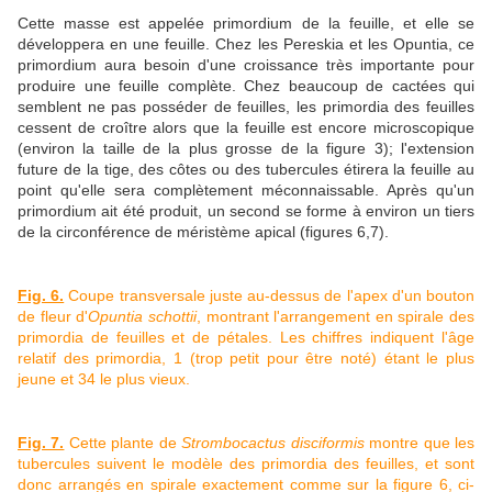
Cette masse est appelée primordium de la feuille, et elle se
développera en une feuille. Chez les Pereskia et les Opuntia, ce
primordium aura besoin d'une croissance très importante pour
produire une feuille complète. Chez beaucoup de cactées qui
semblent ne pas posséder de feuilles, les primordia des feuilles
cessent de croître alors que la feuille est encore microscopique
(environ la taille de la plus grosse de la figure 3); l'extension
future de la tige, des côtes ou des tubercules étirera la feuille au
point qu'elle sera complètement méconnaissable. Après qu'un
primordium ait été produit, un second se forme à environ un tiers
de la circonférence de méristème apical (figures 6,7).
Fig. 6.
Coupe transversale juste au-dessus de l'apex d'un bouton
de fleur d'
Opuntia schottii
, montrant l'arrangement en spirale des
primordia de feuilles et de pétales. Les chiffres indiquent l'âge
relatif des primordia, 1 (trop petit pour être noté) étant le plus
jeune et 34 le plus vieux.
Fig. 7.
Cette plante de
Strombocactus disciformis
montre que les
tubercules suivent le modèle des primordia des feuilles, et sont
donc arrangés en spirale exactement comme sur la figure 6, ci-