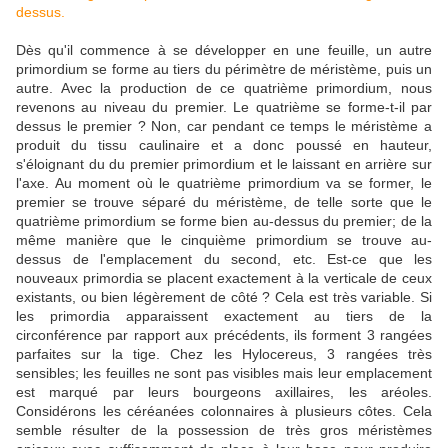
dessus.
Dès qu'il commence à se développer en une feuille, un autre
primordium se forme au tiers du périmètre de méristème, puis un
autre. Avec la production de ce quatrième primordium, nous
revenons au niveau du premier. Le quatrième se forme-t-il par
dessus le premier ? Non, car pendant ce temps le méristème a
produit du tissu caulinaire et a donc poussé en hauteur,
s'éloignant du du premier primordium et le laissant en arrière sur
l'axe. Au moment où le quatrième primordium va se former, le
premier se trouve séparé du méristème, de telle sorte que le
quatrième primordium se forme bien au-dessus du premier; de la
même manière que le cinquième primordium se trouve au-
dessus de l'emplacement du second, etc. Est-ce que les
nouveaux primordia se placent exactement à la verticale de ceux
existants, ou bien légèrement de côté ? Cela est très variable. Si
les primordia apparaissent exactement au tiers de la
circonférence par rapport aux précédents, ils forment 3 rangées
parfaites sur la tige. Chez les Hylocereus, 3 rangées très
sensibles; les feuilles ne sont pas visibles mais leur emplacement
est marqué par leurs bourgeons axillaires, les aréoles.
Considérons les céréanées colonnaires à plusieurs côtes. Cela
semble résulter de la possession de très gros méristèmes