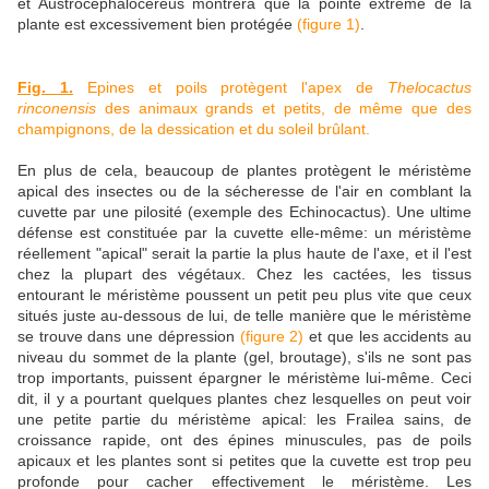
et Austrocephalocereus montrera que la pointe extrême de la
plante est excessivement bien protégée
(figure 1)
.
Fig. 1.
Epines et poils protègent l'apex de
Thelocactus
rinconensis
des animaux grands et petits, de même que des
champignons, de la dessication et du soleil brûlant.
En plus de cela, beaucoup de plantes protègent le méristème
apical des insectes ou de la sécheresse de l'air en comblant la
cuvette par une pilosité (exemple des Echinocactus). Une ultime
défense est constituée par la cuvette elle-même: un méristème
réellement "apical" serait la partie la plus haute de l'axe, et il l'est
chez la plupart des végétaux. Chez les cactées, les tissus
entourant le méristème poussent un petit peu plus vite que ceux
situés juste au-dessous de lui, de telle manière que le méristème
se trouve dans une dépression
(figure 2)
et que les accidents au
niveau du sommet de la plante (gel, broutage), s'ils ne sont pas
trop importants, puissent épargner le méristème lui-même. Ceci
dit, il y a pourtant quelques plantes chez lesquelles on peut voir
une petite partie du méristème apical: les Frailea sains, de
croissance rapide, ont des épines minuscules, pas de poils
apicaux et les plantes sont si petites que la cuvette est trop peu
profonde pour cacher effectivement le méristème. Les