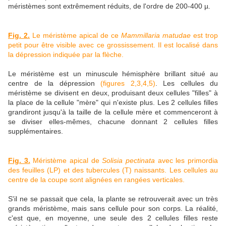
méristèmes sont extrêmement réduits, de l'ordre de 200-400 µ.
Fig. 2.
Le méristème apical de ce
Mammillaria matudae
est trop
petit pour être visible avec ce grossissement. Il est localisé dans
la dépression indiquée par la flèche.
Le méristème est un minuscule hémisphère brillant situé au
centre de la dépression
(figures 2,3,4,5)
. Les cellules du
méristème se divisent en deux, produisant deux cellules "filles" à
la place de la cellule "mère" qui n'existe plus. Les 2 cellules filles
grandiront jusqu'à la taille de la cellule mère et commenceront à
se diviser elles-mêmes, chacune donnant 2 cellules filles
supplémentaires.
Fig. 3.
Méristème apical de
Solisia pectinata
avec les primordia
des feuilles (LP) et des tubercules (T) naissants. Les cellules au
centre de la coupe sont alignées en rangées verticales.
S'il ne se passait que cela, la plante se retrouverait avec un très
grands méristème, mais sans cellule pour son corps. La réalité,
c'est que, en moyenne, une seule des 2 cellules filles reste