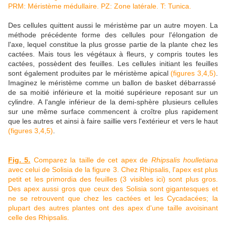
PRM: Méristème médullaire. PZ: Zone latérale. T: Tunica.
Des cellules quittent aussi le méristème par un autre moyen. La
méthode précédente forme des cellules pour l'élongation de
l'axe, lequel constitue la plus grosse partie de la plante chez les
cactées. Mais tous les végétaux à fleurs, y compris toutes les
cactées, possèdent des feuilles. Les cellules initiant les feuilles
sont également produites par le méristème apical
(figures 3,4,5)
.
Imaginez le méristème comme un ballon de basket débarrassé
de sa moitié inférieure et la moitié supérieure reposant sur un
cylindre. A l'angle inférieur de la demi-sphère plusieurs cellules
sur une même surface commencent à croître plus rapidement
que les autres et ainsi à faire saillie vers l'extérieur et vers le haut
(figures 3,4,5)
.
Fig. 5.
Comparez la taille de cet apex de
Rhipsalis houlletiana
avec celui de Solisia de la figure 3. Chez Rhipsalis, l'apex est plus
petit et les primordia des feuilles (3 visibles ici) sont plus gros.
Des apex aussi gros que ceux des Solisia sont gigantesques et
ne se retrouvent que chez les cactées et les Cycadacées; la
plupart des autres plantes ont des apex d'une taille avoisinant
celle des Rhipsalis.