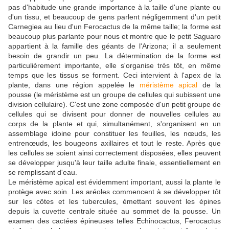
pas d'habitude une grande importance à la taille d'une plante ou
d'un tissu, et beaucoup de gens parlent négligemment d'un petit
Carnegiea au lieu d'un Ferocactus de la même taille; la forme est
beaucoup plus parlante pour nous et montre que le petit Saguaro
appartient à la famille des géants de l'Arizona; il a seulement
besoin de grandir un peu. La détermination de la forme est
particulièrement importante, elle s'organise très tôt, en même
temps que les tissus se forment. Ceci intervient à l'apex de la
plante, dans une région appelée le
méristème apical
de la
pousse (le méristème est un groupe de cellules qui subissent une
division cellulaire). C'est une zone composée d'un petit groupe de
cellules qui se divisent pour donner de nouvelles cellules au
corps de la plante et qui, simultanément, s'organisent en un
assemblage idoine pour constituer les feuilles, les nœuds, les
entrenœuds, les bougeons axillaires et tout le reste. Après que
les cellules se soient ainsi correctement disposées, elles peuvent
se développer jusqu'à leur taille adulte finale, essentiellement en
se remplissant d'eau.
Le méristème apical est évidemment important, aussi la plante le
protège avec soin. Les aréoles commencent à se développer tôt
sur les côtes et les tubercules, émettant souvent les épines
depuis la cuvette centrale située au sommet de la pousse. Un
examen des cactées épineuses telles
Echinocactus, Ferocactus