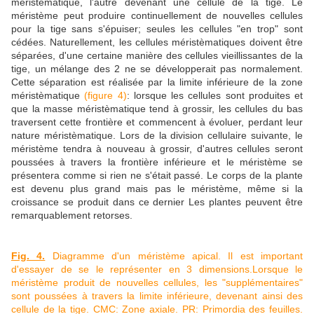
méristèmatique, l'autre devenant une cellule de la tige. Le
méristème peut produire continuellement de nouvelles cellules
pour la tige sans s'épuiser; seules les cellules "en trop" sont
cédées. Naturellement, les cellules méristèmatiques doivent être
séparées, d'une certaine manière des cellules vieillissantes de la
tige, un mélange des 2 ne se développerait pas normalement.
Cette séparation est réalisée par la limite inférieure de la zone
méristèmatique
(figure 4)
: lorsque les cellules sont produites et
que la masse méristèmatique tend à grossir, les cellules du bas
traversent cette frontière et commencent à évoluer, perdant leur
nature méristèmatique. Lors de la division cellulaire suivante, le
méristème tendra à nouveau à grossir, d'autres cellules seront
poussées à travers la frontière inférieure et le méristème se
présentera comme si rien ne s'était passé. Le corps de la plante
est devenu plus grand mais pas le méristème, même si la
croissance se produit dans ce dernier Les plantes peuvent être
remarquablement retorses.
Fig. 4.
Diagramme d'un méristème apical. Il est important
d'essayer de se le représenter en 3 dimensions.Lorsque le
méristème produit de nouvelles cellules, les "supplémentaires"
sont poussées à travers la limite inférieure, devenant ainsi des
cellule de la tige. CMC: Zone axiale. PR: Primordia des feuilles.