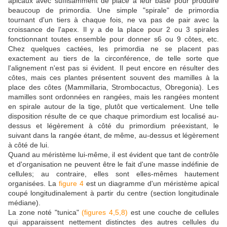
apicaux avec suffisamment de place à leur base pour produire
beaucoup de primordia. Une simple "spirale" de primordia
tournant d'un tiers à chaque fois, ne va pas de pair avec la
croissance de l'apex. Il y a de la place pour 2 ou 3 spirales
fonctionnant toutes ensemble pour donner s6 ou 9 côtes, etc.
Chez quelques cactées, les primordia ne se placent pas
exactement au tiers de la circonférence, de telle sorte que
l'alignement n'est pas si évident. Il peut encore en résulter des
côtes, mais ces plantes présentent souvent des mamilles à la
place des côtes (Mammillaria, Strombocactus, Obregonia). Les
mamilles sont ordonnées en rangées, mais les rangées montent
en spirale autour de la tige, plutôt que verticalement. Une telle
disposition résulte de ce que chaque primordium est localisé au-
dessus et légèrement à côté du primordium préexistant, le
suivant dans la rangée étant, de même, au-dessus et légèrement
à côté de lui.
Quand au méristème lui-même, il est évident que tant de contrôle
et d'organisation ne peuvent être le fait d'une masse indéfinie de
cellules; au contraire, elles sont elles-mêmes hautement
organisées. La
figure 4
est un diagramme d'un méristème apical
coupé longitudinalement à partir du centre (section longitudinale
médiane).
La zone noté "tunica"
(figures 4,5,8)
est une couche de cellules
qui apparaissent nettement distinctes des autres cellules du