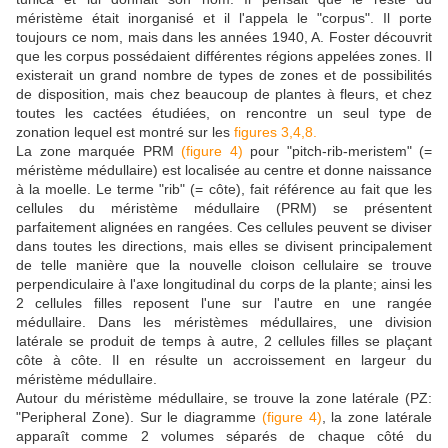
méristème était inorganisé et il l'appela le "corpus". Il porte
toujours ce nom, mais dans les années 1940, A. Foster découvrit
que les corpus possédaient différentes régions appelées zones. Il
existerait un grand nombre de types de zones et de possibilités
de disposition, mais chez beaucoup de plantes à fleurs, et chez
toutes les cactées étudiées, on rencontre un seul type de
zonation lequel est montré sur les
figures 3,4,8.
La zone marquée PRM
(figure 4)
pour "pitch-rib-meristem" (=
méristème médullaire) est localisée au centre et donne naissance
à la moelle. Le terme "rib" (= côte), fait référence au fait que les
cellules du méristème médullaire (PRM) se présentent
parfaitement alignées en rangées. Ces cellules peuvent se diviser
dans toutes les directions, mais elles se divisent principalement
de telle manière que la nouvelle cloison cellulaire se trouve
perpendiculaire à l'axe longitudinal du corps de la plante; ainsi les
2 cellules filles reposent l'une sur l'autre en une rangée
médullaire. Dans les méristèmes médullaires, une division
latérale se produit de temps à autre, 2 cellules filles se plaçant
côte à côte. Il en résulte un accroissement en largeur du
méristème médullaire.
Autour du méristème médullaire, se trouve la zone latérale (PZ:
"Peripheral Zone). Sur le diagramme
(figure 4)
, la zone latérale
apparaît comme 2 volumes séparés de chaque côté du