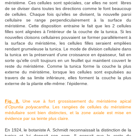
méristème. Ces cellules sont spéciales, car elles ne sont libres
de se diviser dans toutes les directions comme le font beaucoup
de cellules. Chaque fois qu'elles se divisent, la nouvelle paroi
cellulaire se range perpendiculairement à la surface du
méristème. Cette disposition entraine le fait que les 2 cellules
filles sont alignées à l'intérieur de la couche de la tunica. Si les
nouvelles cloisons cellulaires pouvaient se former parallèlement à
la surface du méristème, les cellules filles seraient empilées
rendant grumeleuse la tunica. Le mode de division cellulaire dans
la tunica en la préservant d'une croissance en épaisseur, fait en
sorte qu'elle croît toujours en un feuillet qui maintient couvert le
reste du méristème. Comme la tunica forme la couche la plus
externe du méristème, lorsque les cellules sont expulsées au
travers de sa limite inférieure, elles forment la couche la plus
externe de la plante elle-même: l'épiderme.
Fig. 8.
Une vue à fort grossissement du méristème apical
d'
Opuntia polyacantha
. Les rangées de cellules du méristème
médullaire sont bien distinctes, et la zone axiale est mise en
évidence par sa teinte plus claire.
En 1924, le botaniste A. Schmidt reconnaissait la distinction de la
tunica et lui donnait son nom. Il pensait que le reste du