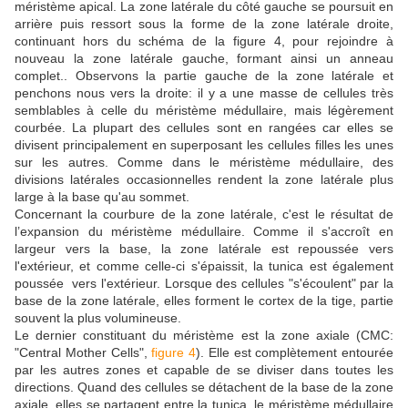
méristème apical. La zone latérale du côté gauche se poursuit en
arrière puis ressort sous la forme de la zone latérale droite,
continuant hors du schéma de la figure 4, pour rejoindre à
nouveau la zone latérale gauche, formant ainsi un anneau
complet.. Observons la partie gauche de la zone latérale et
penchons nous vers la droite: il y a une masse de cellules très
semblables à celle du méristème médullaire, mais légèrement
courbée. La plupart des cellules sont en rangées car elles se
divisent principalement en superposant les cellules filles les unes
sur les autres. Comme dans le méristème médullaire, des
divisions latérales occasionnelles rendent la zone latérale plus
large à la base qu'au sommet.
Concernant la courbure de la zone latérale, c'est le résultat de
l’expansion du méristème médullaire. Comme il s'accroît en
largeur vers la base, la zone latérale est repoussée vers
l'extérieur, et comme celle-ci s'épaissit, la tunica est également
poussée vers l'extérieur. Lorsque des cellules "s'écoulent" par la
base de la zone latérale, elles forment le cortex de la tige, partie
souvent la plus volumineuse.
Le dernier constituant du méristème est la zone axiale (CMC:
"Central Mother Cells",
figure 4
). Elle est complètement entourée
par les autres zones et capable de se diviser dans toutes les
directions. Quand des cellules se détachent de la base de la zone
axiale, elles se partagent entre la tunica, le méristème médullaire