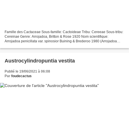
Famille des Cactaceae Sous-famille: Cactoideae Tribu: Cereeae Sous-tribu:
Cereinae Genre: Arrojadoa, Britton & Rose 1920 Nom scientifique:
Arrojadoa penicillata var. spinosior Buining & Brederoo 1980 (Arrojadoa
penicillata , (Gürke) Britton & Rose 1920)...
Austrocylindropuntia vestita
Publié le 19/06/2021 à 06:08
Par
foudecactus