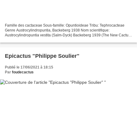
Famille des cactaceae Sous-famille: Opuntioideae Tribu: Tephrocacteae
Genre Austrocylindropuntia, Backeberg 1938 Nom scientifique:
Austrocylindropuntia vestita (Salm-Dyck) Backeberg 1939 (The New Cactus
Lexicon, Ed. 2006) Distribution: Argentine (Jujuy),...
Epicactus "Philippe Soulier"
Publié le 17/06/2021 à 18:15
Par
foudecactus