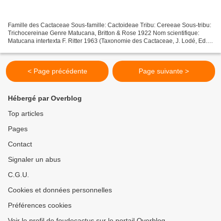
Famille des Cactaceae Sous-famille: Cactoideae Tribu: Cereeae Sous-tribu:
Trichocereinae Genre Matucana, Britton & Rose 1922 Nom scientifique:
Matucana intertexta F. Ritter 1963 (Taxonomie des Cactaceae, J. Lodé, Ed.
2015) Distribution: Pérou (Cajamarca)....
< Page précédente
Page suivante >
Hébergé par Overblog
Top articles
Pages
Contact
Signaler un abus
C.G.U.
Cookies et données personnelles
Préférences cookies
Voir le profil de foudecactus sur le portail Overblog