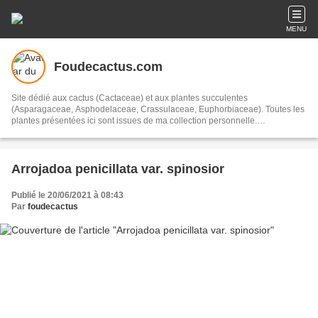
MENU
Foudecactus.com
Site dédié aux cactus (Cactaceae) et aux plantes succulentes
(Asparagaceae, Asphodelaceae, Crassulaceae, Euphorbiaceae). Toutes les
plantes présentées ici sont issues de ma collection personnelle.
Gymnocalycium, Mammillaria, Turbinicarpus, Parodia, Astrophytum,
Echinopsis, Ferocactus, Aloe, Copiapoa, Eriocyse, Notocactus, Kalanchloe,
Cleistocactus, Echinocereus, Neoporteria, Echinofossulocactus...
Arrojadoa penicillata var. spinosior
Publié le 20/06/2021 à 08:43
Par
foudecactus