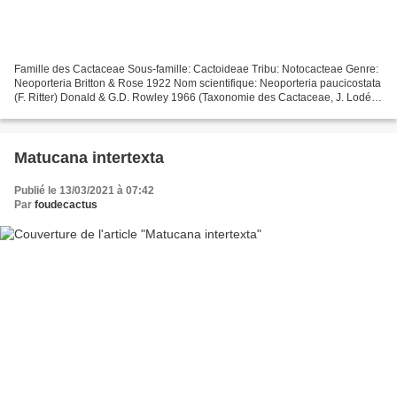
Famille des Cactaceae Sous-famille: Cactoideae Tribu: Notocacteae Genre:
Neoporteria Britton & Rose 1922 Nom scientifique: Neoporteria paucicostata
(F. Ritter) Donald & G.D. Rowley 1966 (Taxonomie des Cactaceae, J. Lodé,
Ed. 2015) Ancienne classification...
Matucana intertexta
Publié le 13/03/2021 à 07:42
Par
foudecactus