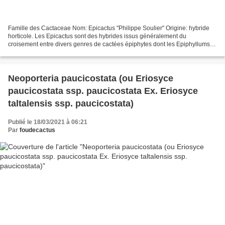
Famille des Cactaceae Nom: Epicactus "Philippe Soulier" Origine: hybride
horticole. Les Epicactus sont des hybrides issus généralement du
croisement entre divers genres de cactées épiphytes dont les Epiphyllums.
Exposition: mi-ombre. Température de rusticité:...
Neoporteria paucicostata (ou Eriosyce
paucicostata ssp. paucicostata Ex. Eriosyce
taltalensis ssp. paucicostata)
Publié le 18/03/2021 à 06:21
Par
foudecactus