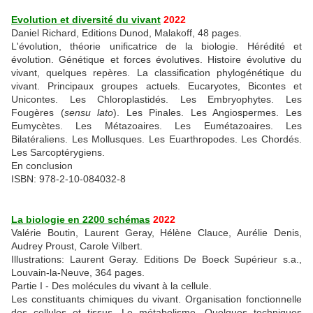
Evolution et diversité du vivant
2022
Daniel Richard, Editions Dunod, Malakoff, 48 pages.
L'évolution, théorie unificatrice de la biologie. Hérédité et
évolution. Génétique et forces évolutives. Histoire évolutive du
vivant, quelques repères. La classification phylogénétique du
vivant. Principaux groupes actuels. Eucaryotes, Bicontes et
Unicontes. Les Chloroplastidés. Les Embryophytes. Les
Fougères (
sensu lato
). Les Pinales. Les Angiospermes. Les
Eumycètes. Les Métazoaires. Les Eumétazoaires. Les
Bilatéraliens. Les Mollusques. Les Euarthropodes. Les Chordés.
Les Sarcoptérygiens.
En conclusion
ISBN: 978-2-10-084032-8
La biologie en 2200 schémas
2022
Valérie Boutin, Laurent Geray, Hélène Clauce, Aurélie Denis,
Audrey Proust, Carole Vilbert.
Illustrations: Laurent Geray. Editions De Boeck Supérieur s.a.,
Louvain-la-Neuve, 364 pages.
Partie I - Des molécules du vivant à la cellule.
Les constituants chimiques du vivant. Organisation fonctionnelle
des cellules et tissus. Le métabolisme. Quelques techniques