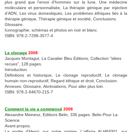
plus grand que l'envoi d'hommes sur la lune, Une médecine
moléculaire et personnalisée, La thérapie génique par injection
d'ADN, Les virus domestiqués, Les problèmes éthiques liés à la
thérapie génique, Thérapie génique et société, Conclusions.
Glossaire.
Iconographie: schémas et photos en noir et blanc.
ISBN: 978-2-7298-3577-4
Le clonage
2008
Jacques Montagut, La Cavalier Bleu Editions, Collection "idées
recues", 128 pages.
Introduction.
Définitions et historique, Le clonage reproductif, Le clonage
humain non-reproductif, Regard éthique et droit, Conclusion.
Annexes: Glossaire, Abréviations, Pour aller plus loin.
ISBN: 978-2-84670-215-7
Comment la vie a commencé
2008
Alexandre Meinesz, Editions Belin, 336 pages. Belin-Pour La
Science.
Avant-propos.
La grotte d'Henri: sur notre origine, L'affaire ALH84001, sur