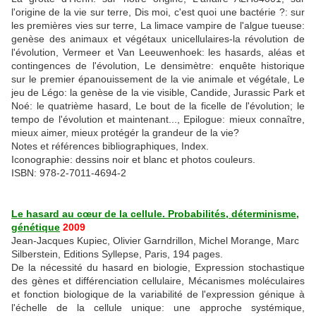
l'origine de la vie sur terre, Dis moi, c'est quoi une bactérie ?: sur
les premières vies sur terre, La limace vampire de l'algue tueuse:
genèse des animaux et végétaux unicellulaires-la révolution de
l'évolution, Vermeer et Van Leeuwenhoek: les hasards, aléas et
contingences de l'évolution, Le densimètre: enquête historique
sur le premier épanouissement de la vie animale et végétale, Le
jeu de Légo: la genèse de la vie visible, Candide, Jurassic Park et
Noé: le quatrième hasard, Le bout de la ficelle de l'évolution; le
tempo de l'évolution et maintenant..., Epilogue: mieux connaître,
mieux aimer, mieux protégér la grandeur de la vie?
Notes et références bibliographiques, Index.
Iconographie: dessins noir et blanc et photos couleurs.
ISBN: 978-2-7011-4694-2
Le hasard au cœur de la cellule. Probabilités, déterminisme,
génétique
2009
Jean-Jacques Kupiec, Olivier Garndrillon, Michel Morange, Marc
Silberstein, Editions Syllepse, Paris, 194 pages.
De la nécessité du hasard en biologie, Expression stochastique
des gènes et différenciation cellulaire, Mécanismes moléculaires
et fonction biologique de la variabilité de l'expression génique à
l'échelle de la cellule unique: une approche systémique,