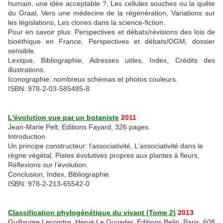
humain, une idée acceptable ?, Les cellules souches ou la quête
du Graal, Vers une médecine de la régénération, Variations sur
les législations, Les clones dans la science-fiction.
Pour en savoir plus: Perspectives et débats/révisions des lois de
bioéthique en France, Perspectives et débats/OGM, dossier
sensible.
Lexique, Bibliographie, Adresses utiles, Index, Crédits des
illustrations.
Iconographie: nombreux schémas et photos couleurs.
ISBN: 978-2-03-585485-8
L'évolution vue par un botaniste
2011
Jean-Marie Pelt, Editions Fayard, 326 pages.
Introduction
Un principe constructeur: l'associativité, L'associativité dans le
règne végétal, Pistes évolutives propres aux plantes à fleurs,
Réflexions sur l’évolution.
Conclusion, Index, Bibliographie
ISBN: 978-2-213-65542-0
Classification phylogénétique du vivant (Tome 2)
2013
Guillaume Lecointre, Hervé Le Guyader, Editions Belin, Paris, 608