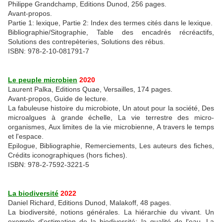
Philippe Grandchamp, Editions Dunod, 256 pages.
Avant-propos.
Partie 1: lexique, Partie 2: Index des termes cités dans le lexique.
Bibliographie/Sitographie, Table des encadrés récréactifs,
Solutions des contrepèteries, Solutions des rébus.
ISBN: 978-2-10-081791-7
Le peuple microbien
2020
Laurent Palka, Editions Quae, Versailles, 174 pages.
Avant-propos, Guide de lecture.
La fabuleuse histoire du microbiote, Un atout pour la société, Des
microalgues à grande échelle, La vie terrestre des micro-
organismes, Aux limites de la vie microbienne, A travers le temps
et l'espace.
Epilogue, Bibliographie, Remerciements, Les auteurs des fiches,
Crédits iconographiques (hors fiches).
ISBN: 978-2-7592-3221-5
La biodiversité
2022
Daniel Richard, Editions Dunod, Malakoff, 48 pages.
La biodiversité, notions générales. La hiérarchie du vivant. Un
exemple d'estimation de la biodiversité: la qualité de l'eau. La