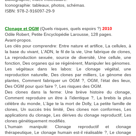
Iconographie: tableaux, photos, schémas.
ISBN: 978-2-916097-29-9
Clonage et OGM
(Quels risques, quels espoirs ?)
2010
Odile Robert, Petite Encyclopédie Larousse, 128 pages.
Avant-propos.
Les clés pour comprendre: Entre nature et artifice, La cellules, à
la base du vivant, L'ADN, le fil de la vie, Une fabrique de clones,
La reproduction sexuée, source de diversité, Une cellule, une
fonction, Des organes qui se régénèrent, Manipuler les génomes.
Les végétaux dans les labos: Le clonage végétal, une
reproduction naturelle, Des clones par milliers, Le génome des
plantes, Comment fabriquer un OGM ?, OGM, l'état des lieux,
Des OGM pour quoi faire ?, Les risques des OGM.
Des clones dans la ferme: Une brève histoire du clonage,
Comment reproduire un être à l'identique ?, La brebis la plus
célèbre du monde, L'âge te la mort de Dolly, La petite famille de
clones, Un succès très limité, Des clones non conformes, Les
applications du clonage, Les dérives du clonage reproductif, Les
clones génétiquement modifiés.
L'humain manipulé: Clonage reproductif et clonage
thérapeutique, Le clonage humain est-il réalisable ?, Le clonage