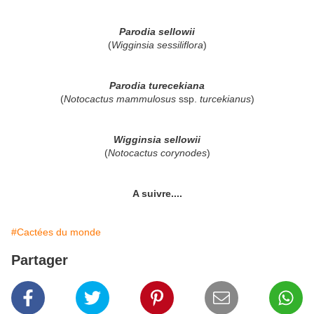
Parodia sellowii
(
Wigginsia sessiliflora
)
Parodia turecekiana
(
Notocactus mammulosus
ssp.
turcekianus
)
Wigginsia sellowii
(
Notocactus corynodes
)
A suivre....
#Cactées du monde
Partager