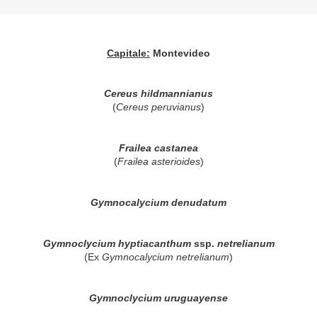
Capitale:
Montevideo
Cereus hildmannianus
(
Cereus peruvianus
)
Frailea castanea
(
Frailea asterioides
)
Gymnocalycium denudatum
Gymnoclycium hyptiacanthum
ssp.
netrelianum
(Ex
Gymnocalycium netrelianum
)
Gymnoclycium uruguayense