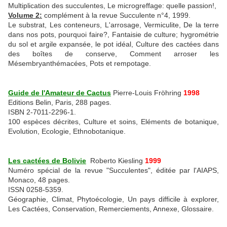
Multiplication des succulentes, Le microgreffage: quelle passion!,
Volume 2:
complément à la revue Succulente n°4, 1999.
Le substrat, Les conteneurs, L'arrosage, Vermiculite, De la terre
dans nos pots, pourquoi faire?, Fantaisie de culture; hygrométrie
du sol et argile expansée, le pot idéal, Culture des cactées dans
des boîtes de conserve, Comment arroser les
Mésembryanthémacées, Pots et rempotage.
Guide de l'Amateur de Cactus
Pierre-Louis Fröhring
1998
Editions Belin, Paris, 288 pages.
ISBN 2-7011-2296-1.
100 espèces décrites, Culture et soins, Eléments de botanique,
Evolution, Ecologie, Ethnobotanique.
Les cactées de Bolivie
Roberto Kiesling
1999
Numéro spécial de la revue "Succulentes", éditée par l'AIAPS,
Monaco, 48 pages.
ISSN 0258-5359.
Géographie, Climat, Phytoécologie, Un pays difficile à explorer,
Les Cactées, Conservation, Remerciements, Annexe, Glossaire.