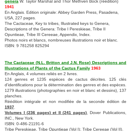
genera
W. Taylor Marshal and Thor Methven Bock (réédition)
1941
En Anglais. Edition originale: Abbey Garden Press, Pasadena,
USA, 227 pages.
The Cactaceae, Key to tribes, Illustrated keys to Genera,
Descriptions of the Genera: Tribe I Pereskieae, Tribe II
Opuntieae, Tribe III Cereeae, Appendix, Index.
Photos noirs et blancs, nombreuses illustrations noir et blanc.
ISBN: 9 781258 825294
The Cactaceae (N.L. Britton and J.N. Rose) Descriptions and
Illustrations of Plants of the Cactus Family
1963
En Anglais, 4 volumes reliés en 2
livres.
124 genres et 1235 espèces de cactus décrites. 125 clés
d'identifications pour la détermination des genres et des espèces.
1279 illustrations (photographies en noir et blanc et dessins), 137
planches.
Réédition intégrale et non modifiée de la seconde édition de
1937
.
Volumes I (236 pages) et II (241 pages)
, Dover Publications,
INC., New York.
ISBN: 0-486-21191-6
Tribe Pereskieae, Tribe Opuntieae (Vol I); Tribe Cereeae (Vol II).