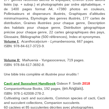
listés (sp. + subsp.) et photographiés par ordre alphabétique, +
de 1400 pages format A4, +7380 photos en couleurs,
Pollinisateurs et disperseurs illustrés, Graphiques d'altitudes
minima/maxima, Etymologie des genres illustrés, 177 cartes de
distribution, Graines illustrées pour chaque genre, Description
des habitats pour chaque genre, Distribution géographique
précise pour chaque genre, 22 cartes géographiques des pays,
Glossaire, Bibliographie (500 références), Index et synonymes.
Volume I:
Acanthocalycium - Lymanbensonia,
667 pages.
ISBN: 978-84-617-3723-9.
Volume II:
Maihuenia - Yungasocereus,
719 pages.
ISBN: 978-84-617-3692-8.
Une bible très complète et illustrée pour érudits !
Cacti and Succulent Handbook
Gideon F. Smith
2018
(en Anglais).
CompanionHouse Books, 192 pages,
ISBN- 978-1-62008-278-2.
Cultivating cacti and succulents, Common species of cacti, Cacti
and succulent collections, Companion succulents.
60 cactées et 85 succulentes décrites avec photographies.