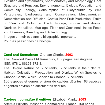
Evolution and Systematics, Shoot Anatomy and Morphology, Root
Structure and Function, Environnemental Biology, Population and
Community Ecology, Consumption of Platyopuntia by Wild
Vertebrates, Biodiversity and Conservation, Mesoamerican
Domestication and Diffusion, Cactus Pear Fruit Production, Fruits
of Vine and Columnar Cacti, Forage, Fodder and Animal
Nutrition, Nopalitos, Mucilage, Fiber and Cochineal, Insect Pests
and Diseases, Breeding and Biotechnology.
Images en noir et blanc, bibliographie importante.
Pour les passionnés de biologie.
Cacti and Succulents
Graham Charles
2003
The Crowood Press Ltd Ramsbury, 192 pages, (en Anglais).
ISBN 978-1-86126-872-3.
The Unique Nature of Succulents, Succulents in their Natural
Habitat, Cultivation, Propagation and Display, Which Species to
Choose-Cactis, Which Species to Choose-Succulents.
150 espèces et genres environ de cactées décrites, 68 espèces
et genres environ de succulentes décrites.
Cactées : connaître & cultiver
Elisabeth Manke
2003
Artémis Editions, Mosange, Chamalières, France, 160 pages.