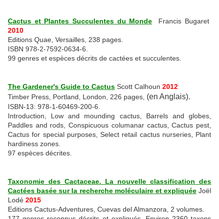
Cactus et Plantes Succulentes du Monde
Francis Bugaret
2010
Editions Quae, Versailles, 238 pages.
ISBN 978-2-7592-0634-6.
99 genres et espèces décrits de cactées et succulentes.
The Gardener's Guide to Cactus
Scott Calhoun
2012
(en Anglais).
Timber Press, Portland, London, 226 pages,
ISBN-13: 978-1-60469-200-6.
Introduction, Low and mounding cactus, Barrels and globes,
Paddles and rods, Conspicuous columanar cactus, Cactus pest,
Cactus for special purposes, Select retail cactus nurseries, Plant
hardiness zones.
97 espèces décrites.
Taxonomie des Cactaceae. La nouvelle classification des
Cactées basée sur la recherche moléculaire et expliquée
Joël
Lodé
2015
Editions Cactus-Adventures, Cuevas del Almanzora, 2 volumes.
177 genres reconnus décrits et expliqués, Environ 2360 taxons