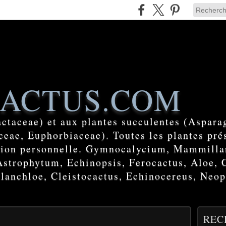
ACTUS.COM
actaceae) et aux plantes succulentes (Aspara
eae, Euphorbiaceae). Toutes les plantes prés
ction personnelle. Gymnocalycium, Mammilla
Astrophytum, Echinopsis, Ferocactus, Aloe, 
lanchloe, Cleistocactus, Echinocereus, Neop
REC