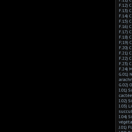
F.12) 
F.13) 
F.14) 
F.15) 
F.16) 
F.17) 
F.18) 
F;19)
F.20) 
F.21) 
F.22) 
F.23) 
F.24) 
G.01) 
arach
G.02) 
I.01) 
cactée
I.02) 
I.03) L
succu
I.04) 
végéta
J.01) 