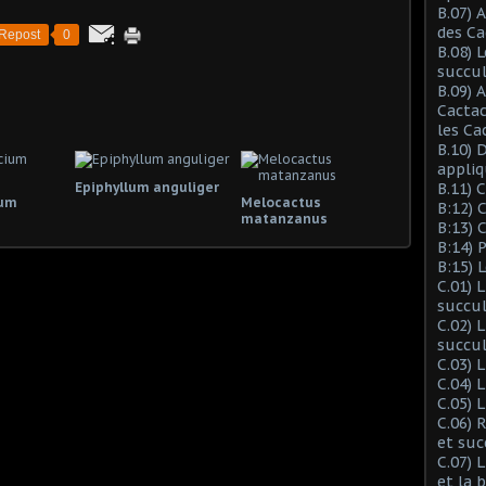
B.07) 
des Ca
Repost
0
B.08) 
succu
B.09) 
Cactac
les Ca
B.10) 
appliq
Epiphyllum anguliger
B.11) 
ium
Melocactus
B:12) 
matanzanus
B:13) 
B:14) 
B:15) 
C.01) 
succu
C.02) 
succul
C.03) L
C.04) 
C.05) 
C.06) 
et suc
C.07) 
et la 