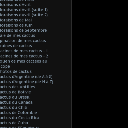
loraisons d'Avril
loraisons d'Avril (suite 1)
loraisons d'Avril (suite 2)
Floraisons de Mai
Floraisons de Juin
Floraisons de Septembre
Baie de mes cactus
Spination de mes cactus
Graines de cactus
Racines de mes cactus - 1
Racines de mes cactus - 2
Pollen de mes cactées au
scope
Photos de cactus
Cactus d'Argentine (de A à G)
Cactus d'Argentine (de H à Z)
Cactus des Antilles
Cactus de Bolivie
Cactus du Brésil
Cactus du Canada
Cactus du Chili
Cactus de Colombie
Cactus du Costa Rica
Cactus de Cuba
Cactus de l'Equateur