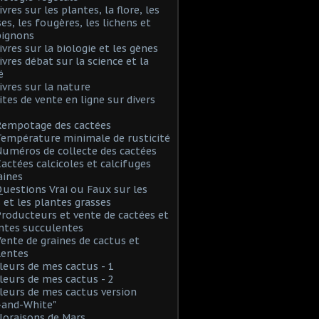
ivres sur les plantes, la flore, les
s, les fougères, les lichens et
ignons
Livres sur la biologie et les gènes
Livres débat sur la science et la
é
Livres sur la nature
Sites de vente en ligne sur divers
Rempotage des cactées
Température minimale de rusticité
Numéros de collecte des cactées
Cactées calcicoles et calcifuges
aines
Questions Vrai ou Faux sur les
 et les plantes grasses
Producteurs et vente de cactées et
ntes succulentes
Vente de graines de cactus et
lentes
Fleurs de mes cactus - 1
Fleurs de mes cactus - 2
Fleurs de mes cactus version
-and-White"
Floraisons de Mars