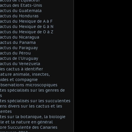
Cactus des Etats-Unis
Cactus du Guatemala
Cactus du Honduras
Cactus du Mexique de A à F
Cactus du Mexique de G à N
Cactus du Mexique de O à Z
Cactus du Nicaragua
 Cactus du Panama
Cactus du Paraguay
Cactus du Pérou
Cactus de l'Uruguay
Cactus du Venezuela
Mes cactus à identifier
Nature animale, insectes,
nides et compagnie
Observations microscopiques
Sites spécialisés sur les genres de
s
Sites spécialisés sur les succulentes
iens divers sur les cactus et les
lentes
Sites sur la botanique, la biologie
le et la nature en général
Flore Succulente des Canaries