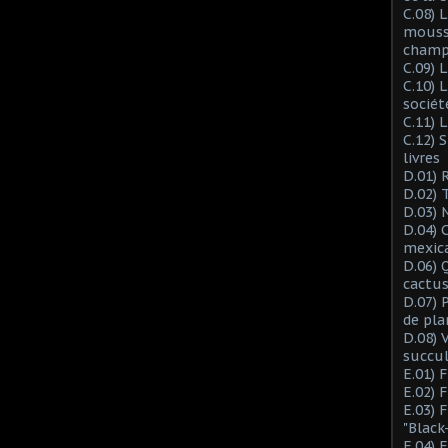
C.08) L
mousse
champ
C.09) 
C.10) 
sociét
C.11) 
C.12) 
livres
D.01) 
D.02) 
D.03) 
D.04) 
mexic
D.06) 
cactus
D.07) 
de pla
D.08) 
succu
E.01) 
E.02) 
E.03) 
"Black
E.04) 