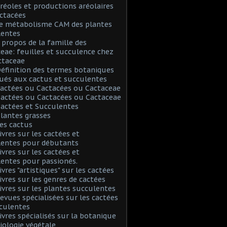
Aréoles et productions aréolaires
ctacées
Le métabolisme CAM des plantes
lentes
A propos de la famille des
eae: feuilles et succulence chez
ctaceae
Définition des termes botaniques
ués aux cactus et succulentes
Cactées ou Cactacées ou Cactaceae
Cactées ou Cactacées ou Cactaceae
Cactées et Succulentes
Plantes grasses
Les cactus
Livres sur les cactées et
lentes pour débutants
Livres sur les cactées et
entes pour passionés.
ivres "artistiques" sur les cactées
Livres sur les genres de cactées
Livres sur les plantes succulentes
Revues spécialisées sur les cactées
culentes
Livres spécialisés sur la botanique
biologie végétale