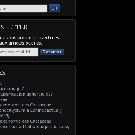
OK
SLETTER
z-vous pour être averti des
ux articles publiés.
ES
l
Qui-suis-je ?
Classification générale des
ceae
Taxonomie des Cactaceae
thocalycium à Echinocactus (J.
2015)
Taxonomie des Cactaceae
nocereus à Maihueniopsis (J. Lodé,