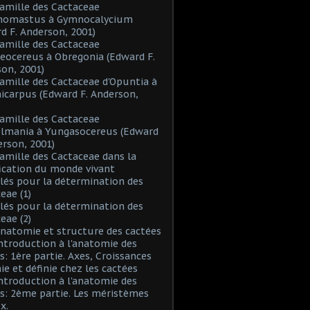
Famille des Cactaceae
inomastus à Gymnocalycium
d F. Anderson, 2001)
Famille des Cactaceae
eocereus à Obregonia (Edward F.
on, 2001)
Famille des Cactaceae d'Opuntia à
icarpus (Edward F. Anderson,
Famille des Cactaceae
elmania à Yungasocereus (Edward
erson, 2001)
Famille des Cactaceae dans la
fication du monde vivant
Clés pour la détermination des
eae (1)
Clés pour la détermination des
eae (2)
Anatomie et structure des cactées
Introduction à l'anatomie des
s: 1ère partie. Axes, Croissances
nie et définie chez les cactées
Introduction à l'anatomie des
s: 2ème partie. Les méristèmes
x.