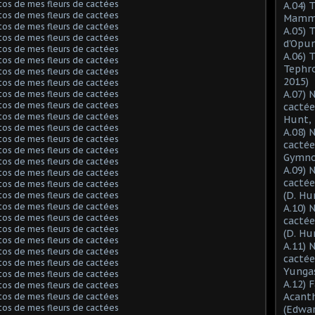
A.04) 
Mammil
A.05) 
d'Opun
A.06) 
Tephro
2015)
A.07) 
cactée
Hunt, 
A.08) 
cactée
Gymnoc
A.09) 
cactée
(D. Hu
A.10) 
cacté
(D. Hu
A.11) 
cactée
Yungas
A.12) 
Acant
(Edwar