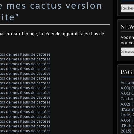
de mes cactus version
ite"
NEW
nateur sur l'image, la légende apparaitra en bas de
Abonne
nouvea
Email
PAG
Accuei
A.00) 
A.01) 
Cacta
A.02) 
d'Acan
Lodé, 
A.03) 
d'Echi
2015)