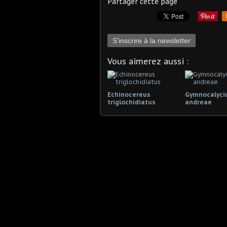
Partager cette page
S'inscrire à la newsletter
Vous aimerez aussi :
Echinocereus
Gymnocalyc
triglochidiatus
andreae