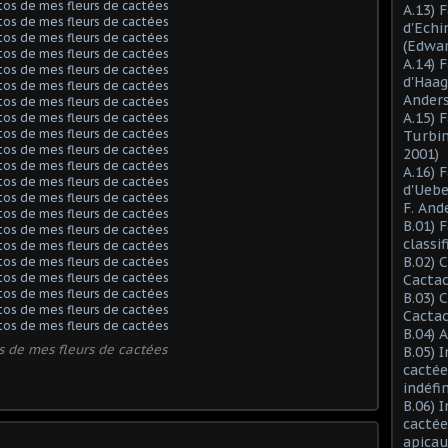
A.13) 
d'Ech
(Edwar
A.14) 
d'Haag
Anders
A.15) 
Turbin
2001)
A.16) 
d'Ueb
F. And
B.01) 
classi
B.02) 
Cactac
B.03) 
Cactac
B.04) 
s de mes fleurs de cactées
B.05) 
cactée
indéfi
B.06) 
cactée
apicau