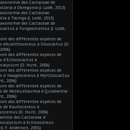
Taxonomie des Cactaceae de
laria à Obregonia (J. Lodé, 2015)
Taxonomie des Cactaceae
tia à Tacinga (J. Lodé, 2015)
Taxonomie des Cactaceae de
cactus à Yungasocereus (J. Lodé,
Nom des différentes espèces de
s d'Acanthocereus à Disocactus (D.
2006)
Nom des différentes espèces de
s d'Echinocactus à
alycium (D. Hunt, 2006)
Nom des différentes espèces de
s d' Haageocereus à Myrtillocactus
nt, 2006)
Nom des différentes espèces de
es de Neobuxbaumia à Quiabentia
nt, 2006)
Nom des différentes espèces de
s de Rauhocereus à
ocereus (D. Hunt, 2006)
Famille des Cactaceae d'
hocalycium à Echinocereus
d. F. Anderson, 2001)