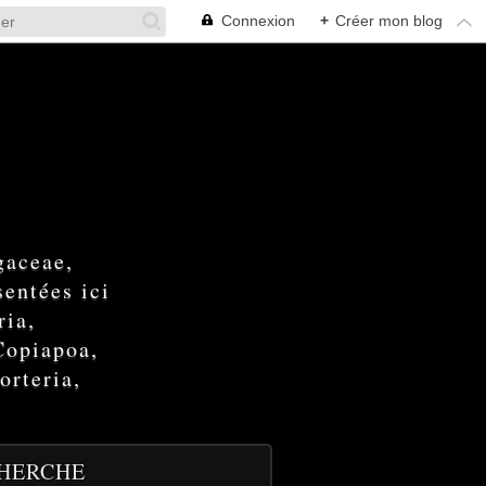
Connexion
+
Créer mon blog
gaceae,
entées ici
ria,
Copiapoa,
orteria,
HERCHE