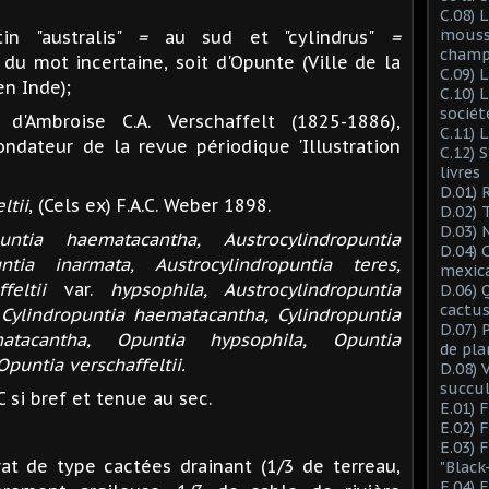
C.08) L
mousse
in "australis"
=
au sud et "cylindrus"
=
champ
du mot incertaine, soit d'Opunte (Ville de la
C.09) 
en Inde);
C.10) 
sociét
d'Ambroise C.A. Verschaffelt (1825-1886),
C.11) 
ondateur de la revue périodique 'Illustration
C.12) 
livres
D.01) 
ltii
, (Cels ex) F.A.C. Weber 1898.
D.02) 
D.03) 
puntia haematacantha, Austrocylindropuntia
D.04) 
untia inarmata, Austrocylindropuntia teres,
mexic
feltii
var.
hypsophila, Austrocylindropuntia
D.06) 
cactus
 Cylindropuntia haematacantha, Cylindropuntia
D.07) 
atacantha, Opuntia hypsophila, Opuntia
de pla
puntia verschaffeltii.
D.08) 
succu
C si bref et tenue au sec.
E.01) 
E.02) 
E.03) 
t de type cactées drainant (1/3 de terreau,
"Black
E.04) 