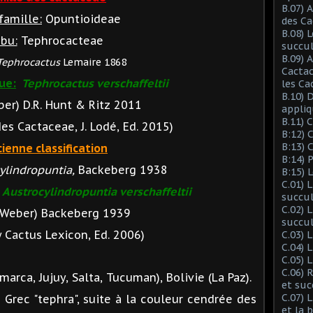
B.07) 
famille:
Opuntioideae
des Ca
B.08) 
ibu:
Tephrocacteae
succu
B.09) 
Tephrocactus
Lemaire 1868
Cactac
ue:
Tephrocactus verschaffeltii
les Ca
B.10) 
eber) D.R. Hunt & Ritz 2011
appliq
B.11) 
 Cactaceae, J. Lodé, Ed. 2015)
B:12) 
B:13) 
ienne classification
B:14) 
ylindropuntia,
Backeberg 1938
B:15) 
C.01) 
Austrocylindropuntia verschaffeltii
succu
C.02) 
. Weber) Backeberg 1939
succul
Cactus Lexicon, Ed. 2006)
C.03) L
C.04) 
C.05) 
C.06) 
arca, Jujuy, Salta, Tucuman), Bolivie (La Paz).
et suc
C.07) 
u Grec "tephra", suite à la couleur cendrée des
et la 