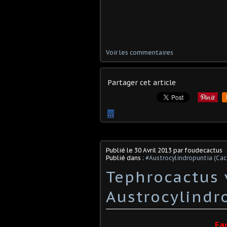
Voir les commentaires
Partager cet article
…
Publié le
30 Avril 2013
par foudecactus
Publié dans :
#Austrocylindropuntia (Ca
Tephrocactus v
Austrocylindro
Fa