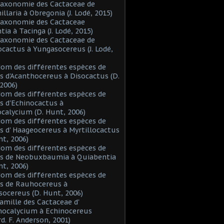
Taxonomie des Cactaceae de
laria à Obregonia (J. Lodé, 2015)
Taxonomie des Cactaceae
tia à Tacinga (J. Lodé, 2015)
Taxonomie des Cactaceae de
cactus à Yungasocereus (J. Lodé,
Nom des différentes espèces de
s d'Acanthocereus à Disocactus (D.
2006)
Nom des différentes espèces de
s d'Echinocactus à
alycium (D. Hunt, 2006)
Nom des différentes espèces de
s d' Haageocereus à Myrtillocactus
nt, 2006)
Nom des différentes espèces de
es de Neobuxbaumia à Quiabentia
nt, 2006)
Nom des différentes espèces de
s de Rauhocereus à
ocereus (D. Hunt, 2006)
Famille des Cactaceae d'
hocalycium à Echinocereus
d. F. Anderson, 2001)