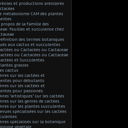
Aréoles et productions aréolaires
ctacées
Le métabolisme CAM des plantes
lentes
A propos de la famille des
eae: feuilles et succulence chez
ctaceae
Définition des termes botaniques
ués aux cactus et succulentes
Cactées ou Cactacées ou Cactaceae
Cactées ou Cactacées ou Cactaceae
Cactées et Succulentes
Plantes grasses
Les cactus
Livres sur les cactées et
lentes pour débutants
Livres sur les cactées et
entes pour passionés.
ivres "artistiques" sur les cactées
Livres sur les genres de cactées
Livres sur les plantes succulentes
Revues spécialisées sur les cactées
culentes
Livres spécialisés sur la botanique
biologie végétale