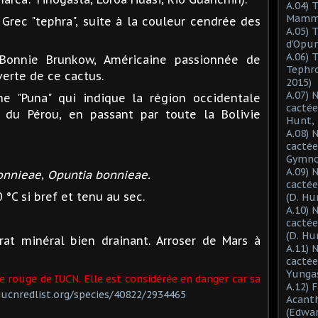
A.04) 
Mammil
 Grec "tephra", suite à la couleur cendrée des
A.05) 
d'Opun
A.06) 
 Bonnie Brunkow, Américaine passionnée de
Tephro
verte de ce cactus.
2015)
A.07) 
ne "Puna" qui indique la région occidentale
cactée
 du Pérou, en passant par toute la Bolivie
Hunt, 
A.08) 
cactée
Gymnoc
A.09) 
onnieae
,
Opuntia bonnieae.
cactée
 °C si bref et tenu au sec.
(D. Hu
A.10) 
cacté
(D. Hu
t minéral bien drainant. Arroser de Mars à
A.11) 
cactée
Yungas
te rouge de IUCN. Elle est considérée en danger car sa
A.12) 
ucnredlist.org/species/40822/2934465
Acant
(Edwar