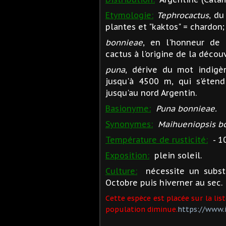
Etymologie:
Tephrocactus
, du
plantes et "kaktos" = chardon;
bonnieae
, en l'honneur de
cactus à l'origine de la décou
puna
, dérive du mot indigè
jusqu'à 4500 m, qui s'étend
jusqu'au nord Argentin.
Basionyme:
Puna bonnieae.
Synonymes:
Maihueniopsis b
Température de rusticité:
- 10
Exposition:
plein soleil.
Culture:
nécessite un substra
Octobre puis hiverner au sec.
Cette espèce est placée sur la lis
population diminue.
https://www.i