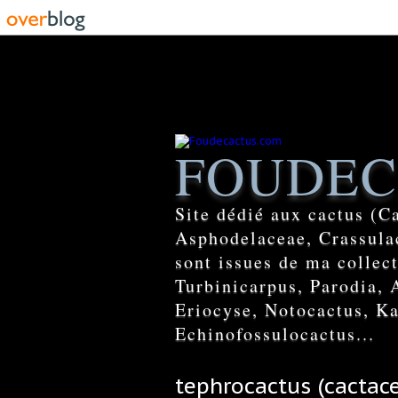
FOUDEC
Site dédié aux cactus (C
Asphodelaceae, Crassulac
sont issues de ma colle
Turbinicarpus, Parodia, 
Eriocyse, Notocactus, Ka
Echinofossulocactus...
tephrocactus (cactac