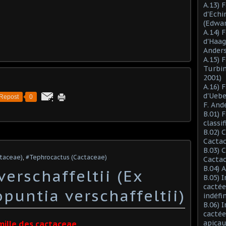
A.13) 
d'Ech
(Edwar
A.14) 
d'Haag
Anders
A.15) 
Turbin
2001)
A.16) 
d'Ueb
Repost
0
F. And
B.01) 
classi
B.02) 
Cactac
B.03) 
ctaceae)
,
#Tephrocactus (Cactaceae)
Cactac
B.04) 
erschaffeltii (Ex
B.05) 
cactée
puntia verschaffeltii)
indéfi
B.06) 
cactée
apicau
mille des cactaceae