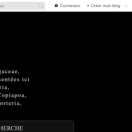
Connexion
+
Créer mon blog
gaceae,
entées ici
ria,
Copiapoa,
orteria,
HERCHE