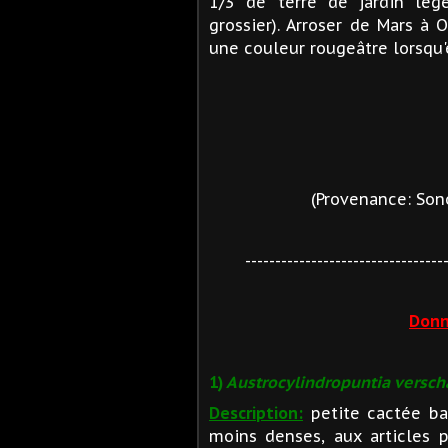
1/3 de terre de jardin lég
grossier). Arroser de Mars à 
une couleur rougeâtre lorsqu'
(Provenance: Sono
---------------------------------
Donn
1)
Austrocylindropuntia verscha
Description:
petite cactée ba
moins denses, aux articles p