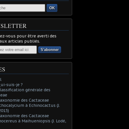
OK
SLETTER
z-vous pour être averti des
ux articles publiés.
ES
l
Qui-suis-je ?
Classification générale des
ceae
Taxonomie des Cactaceae
thocalycium à Echinocactus (J.
2015)
Taxonomie des Cactaceae
nocereus à Maihueniopsis (J. Lodé,