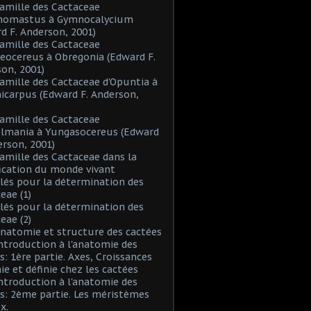
Famille des Cactaceae
inomastus à Gymnocalycium
d F. Anderson, 2001)
Famille des Cactaceae
eocereus à Obregonia (Edward F.
on, 2001)
Famille des Cactaceae d'Opuntia à
icarpus (Edward F. Anderson,
Famille des Cactaceae
elmania à Yungasocereus (Edward
erson, 2001)
Famille des Cactaceae dans la
fication du monde vivant
Clés pour la détermination des
eae (1)
Clés pour la détermination des
eae (2)
Anatomie et structure des cactées
Introduction à l'anatomie des
s: 1ère partie. Axes, Croissances
nie et définie chez les cactées
Introduction à l'anatomie des
s: 2ème partie. Les méristèmes
x.