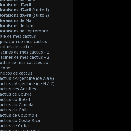
loraisons d'Avril
loraisons d'Avril (suite 1)
loraisons d'Avril (suite 2)
Floraisons de Mai
Floraisons de Juin
Floraisons de Septembre
Baie de mes cactus
Spination de mes cactus
Graines de cactus
Racines de mes cactus - 1
Racines de mes cactus - 2
Pollen de mes cactées au
scope
Photos de cactus
Cactus d'Argentine (de A à G)
Cactus d'Argentine (de H à Z)
Cactus des Antilles
Cactus de Bolivie
Cactus du Brésil
Cactus du Canada
Cactus du Chili
Cactus de Colombie
Cactus du Costa Rica
Cactus de Cuba
Cactus de l'Equateur