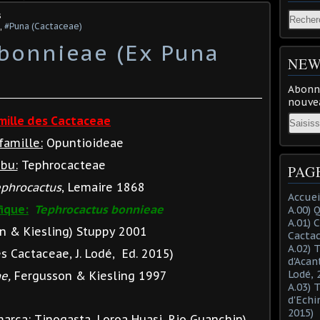
s
,
#Puna (Cactaceae)
bonnieae (Ex Puna
NEW
Abonne
nouvea
Email
mille des Cactaceae
famille:
Opuntioideae
ibu:
Tephrocacteae
PAG
phrocactus
, Lemaire 1868
Accuei
ique:
Tephrocactus bonnieae
A.00) 
A.01) 
n & Kiesling) Stuppy 2001
Cacta
A.02) 
 Cactaceae, J. Lodé, Ed. 2015)
d'Acan
Lodé, 
ae,
Fergusson & Kiesling 1997
A.03) 
d'Echi
2015)
arca: Tinogasta, Loroa Huasi, Rio Guanchin).