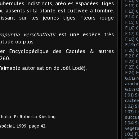
Tubercules indistincts, aréoles espacées, tiges
F.12) 
x, absents si la plante est cultivée à l'ombre.
F.13) 
F.14) 
aissant sur les jeunes tiges. Fleurs rouge
F.15) 
F.16) 
F.17) 
ropuntia verschaffeltii
est une espèce très
F.18) 
titude ou plus.
F;19)
F.20) 
ier Encyclopédique des Cactées & autres
F.21) 
1260.
F.22) 
F.23) 
'aimable autorisation de Joêl Lodé).
F.24) 
G.01) 
arach
G.02) 
I.01) 
cactée
I.02) 
I.03) L
Photo: Pr Roberto Kiesling.
succu
I.04) 
écial, 1999, page 42.
végéta
J.01) 