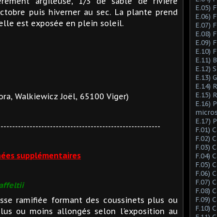
èrement argileuse, 1/3 de sable de rivière
E.05) F
Octobre puis hiverner au sec. La plante prend
E.06) F
elle est exposée en plein soleil.
E.07) F
E.08) 
E.09) 
E.10) 
E.11) 
E.12) 
E.13) 
E.14) 
E.15) 
ra, Walkiewicz Joël, 65100 Viger)
E.16) 
micro
E.17) 
--------------------------------------------------------
F.01) 
F.02) 
F.03) 
ées supplémentaires
F.04) 
F.05) 
F.06) 
F.07) 
ffeltii
F.08) 
sse ramifiée formant des coussinets plus ou
F.09) 
F.10) 
lus ou moins allongés selon l'exposition au
F.11) 