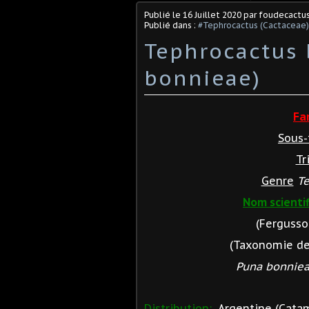
Publié le
16 Juillet 2020
par foudecactu
Publié dans :
#Tephrocactus (Cactaceae)
Tephrocactus 
bonnieae)
Fa
Sous-
Tr
Genre
Te
Nom scientif
(Fergusso
(Taxonomie des
Puna bonnie
Distribution:
Argentine (Catam