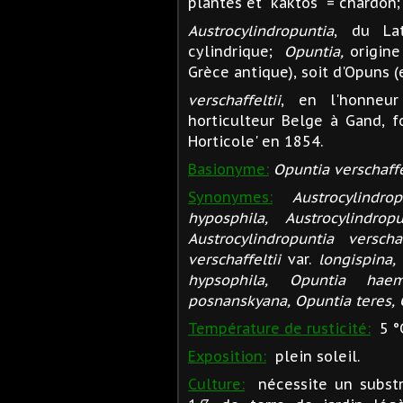
plantes et "kaktos" = chardon;
Austrocylindropuntia
, du Lat
cylindrique;
Opuntia,
origine 
Grèce antique), soit d'Opuns (
verschaffeltii
, en l'honneur 
horticulteur Belge à Gand, f
Horticole' en 1854.
Basionyme:
Opuntia verschaffe
Synonymes:
Austrocylindro
hyposphila, Austrocylindrop
Austrocylindropuntia verschaf
verschaffeltii
var.
longispina,
hypsophila, Opuntia haem
posnanskyana, Opuntia teres, O
Température de rusticité:
5 °
Exposition:
plein soleil.
Culture:
nécessite un substra