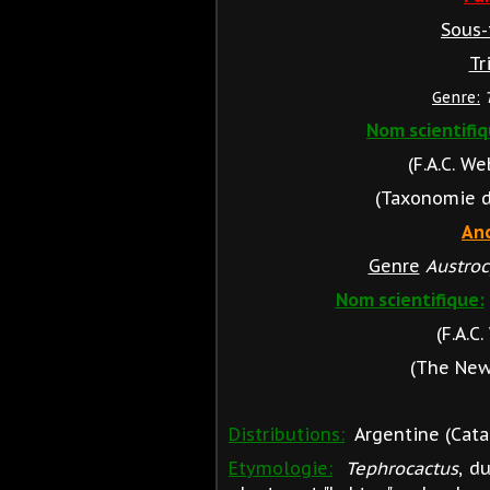
Sous-
Tr
Genre:
Nom scientifiq
(F.A.C. W
(Taxonomie des
Anc
Genre
Austroc
Nom scientifique:
(F.A.C
(The New 
Distributions:
Argentine (Catam
Etymologie:
Tephrocactus
, d