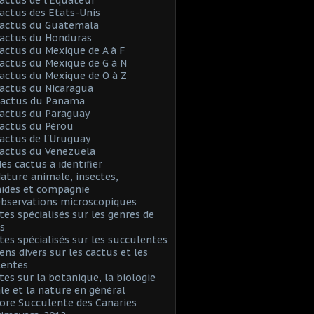
Cactus des Etats-Unis
Cactus du Guatemala
Cactus du Honduras
Cactus du Mexique de A à F
Cactus du Mexique de G à N
Cactus du Mexique de O à Z
Cactus du Nicaragua
 Cactus du Panama
Cactus du Paraguay
Cactus du Pérou
Cactus de l'Uruguay
Cactus du Venezuela
Mes cactus à identifier
Nature animale, insectes,
nides et compagnie
Observations microscopiques
Sites spécialisés sur les genres de
s
Sites spécialisés sur les succulentes
iens divers sur les cactus et les
lentes
Sites sur la botanique, la biologie
le et la nature en général
Flore Succulente des Canaries