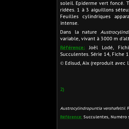
soleil. Epiderme vert foncé. 
ridées. 1 à 3 aiguillons séteu
Feuilles cylindriques appar
intense.
Dans la nature
Austrocylind
variable, vivant à 3000 m d'al
Référence:
Joêl Lodé, Fich
Succulentes. Série 14, Fiche 
Edisud, Aix (reproduit avec l
©
2)
Austrocylindropuntia vershafeltii
. 
Référence:
Succulentes, Numéro sp