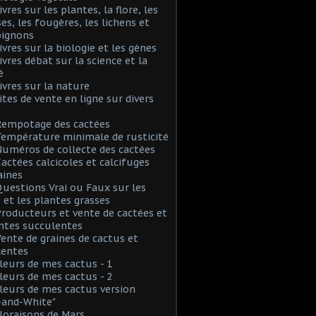
ivres sur les plantes, la flore, les
s, les fougères, les lichens et
ignons
Livres sur la biologie et les gènes
Livres débat sur la science et la
é
Livres sur la nature
Sites de vente en ligne sur divers
Rempotage des cactées
Température minimale de rusticité
Numéros de collecte des cactées
Cactées calcicoles et calcifuges
aines
Questions Vrai ou Faux sur les
 et les plantes grasses
Producteurs et vente de cactées et
ntes succulentes
Vente de graines de cactus et
lentes
Fleurs de mes cactus - 1
Fleurs de mes cactus - 2
Fleurs de mes cactus version
-and-White"
Floraisons de Mars