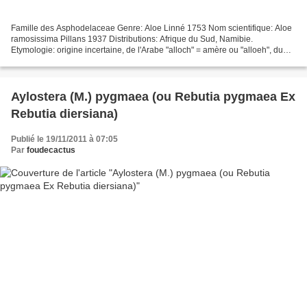
Famille des Asphodelaceae Genre: Aloe Linné 1753 Nom scientifique: Aloe
ramosissima Pillans 1937 Distributions: Afrique du Sud, Namibie.
Etymologie: origine incertaine, de l'Arabe "alloch" = amère ou "alloeh", du
Grec "aloe" ou de l'Hébreu "ahalim ou...
Aylostera (M.) pygmaea (ou Rebutia pygmaea Ex
Rebutia diersiana)
Publié le 19/11/2011 à 07:05
Par
foudecactus