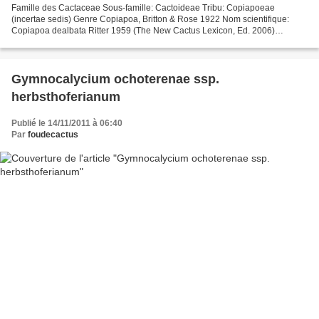
Famille des Cactaceae Sous-famille: Cactoideae Tribu: Copiapoeae
(incertae sedis) Genre Copiapoa, Britton & Rose 1922 Nom scientifique:
Copiapoa dealbata Ritter 1959 (The New Cactus Lexicon, Ed. 2006)
Copiapoa carrizalensis, Ritter 1959 Numéro de collecte:...
Gymnocalycium ochoterenae ssp.
herbsthoferianum
Publié le 14/11/2011 à 06:40
Par
foudecactus