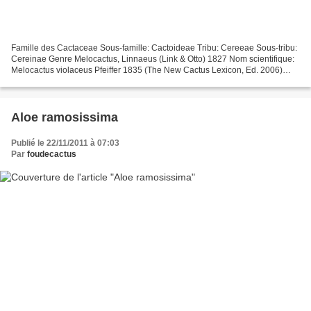
Famille des Cactaceae Sous-famille: Cactoideae Tribu: Cereeae Sous-tribu:
Cereinae Genre Melocactus, Linnaeus (Link & Otto) 1827 Nom scientifique:
Melocactus violaceus Pfeiffer 1835 (The New Cactus Lexicon, Ed. 2006)
Dans le New Cactus Lexicon, il est...
Aloe ramosissima
Publié le 22/11/2011 à 07:03
Par
foudecactus