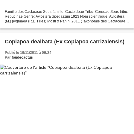
Famille des Cactaceae Sous-famille: Cactoideae Tribu: Cereeae Sous-tribu:
Rebutiinae Genre: Aylostera Spegazzini 1923 Nom scientifique: Aylostera
(M.) pygmaea (R.E. Fries) Mosti & Panini 2011 (Taxonomie des Cactaceae,
J. Lodé, Ed. 2015) Ancienne classification...
Copiapoa dealbata (Ex Copiapoa carrizalensis)
Publié le 19/11/2011 à 06:24
Par
foudecactus