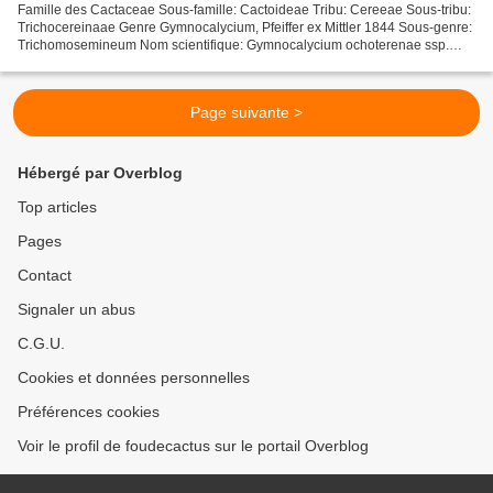
Famille des Cactaceae Sous-famille: Cactoideae Tribu: Cereeae Sous-tribu:
Trichocereinaae Genre Gymnocalycium, Pfeiffer ex Mittler 1844 Sous-genre:
Trichomosemineum Nom scientifique: Gymnocalycium ochoterenae ssp.
herbsthoferianum H. Till & Neuhuber 1992...
Page suivante >
Hébergé par Overblog
Top articles
Pages
Contact
Signaler un abus
C.G.U.
Cookies et données personnelles
Préférences cookies
Voir le profil de foudecactus sur le portail Overblog