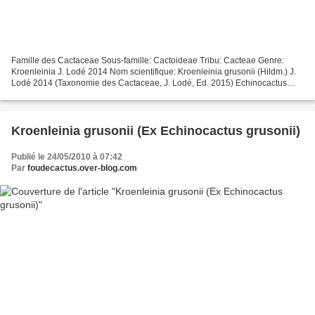
Famille des Cactaceae Sous-famille: Cactoideae Tribu: Cacteae Genre:
Kroenleinia J. Lodé 2014 Nom scientifique: Kroenleinia grusonii (Hildm.) J.
Lodé 2014 (Taxonomie des Cactaceae, J. Lodé, Ed. 2015) Echinocactus
grusonii var. brevispinus Ancienne classification...
Kroenleinia grusonii (Ex Echinocactus grusonii)
Publié le 24/05/2010 à 07:42
Par
foudecactus.over-blog.com