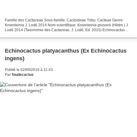
Famille des Cactaceae Sous-famille: Cactoideae Tribu: Cacteae Genre:
Kroenleinia J. Lodé 2014 Nom scientifique: Kroenleinia grusonii (Hildm.) J.
Lodé 2014 (Taxonomie des Cactaceae, J. Lodé, Ed. 2015) Echinocactus
grusonii "intermedius" Ancienne classification...
Echinocactus platyacanthus (Ex Echinocactus
ingens)
Publié le 02/09/2010 à 11:43
Par
foudecactus