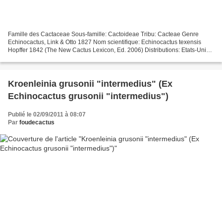
Famille des Cactaceae Sous-famille: Cactoideae Tribu: Cacteae Genre
Echinocactus, Link & Otto 1827 Nom scientifique: Echinocactus texensis
Hopffer 1842 (The New Cactus Lexicon, Ed. 2006) Distributions: Etats-Unis
(New Mexique, Texas), Mexique (Chihuahua,...
Kroenleinia grusonii "intermedius" (Ex
Echinocactus grusonii "intermedius")
Publié le 02/09/2011 à 08:07
Par
foudecactus