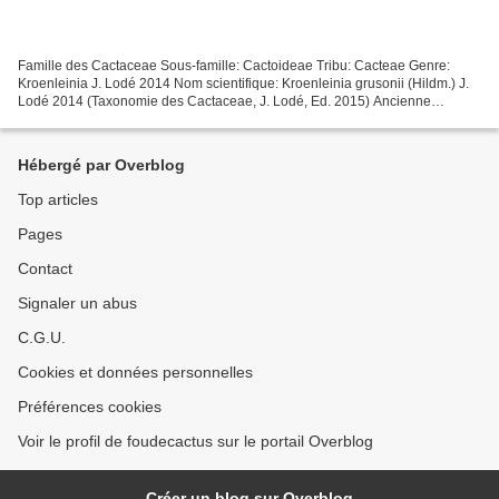
Famille des Cactaceae Sous-famille: Cactoideae Tribu: Cacteae Genre:
Kroenleinia J. Lodé 2014 Nom scientifique: Kroenleinia grusonii (Hildm.) J.
Lodé 2014 (Taxonomie des Cactaceae, J. Lodé, Ed. 2015) Ancienne
classification Genre Echinocactus, Link &...
Hébergé par Overblog
Top articles
Pages
Contact
Signaler un abus
C.G.U.
Cookies et données personnelles
Préférences cookies
Voir le profil de foudecactus sur le portail Overblog
Créer un blog sur Overblog