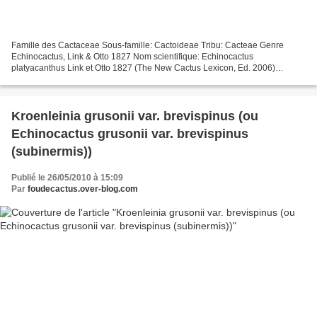
Famille des Cactaceae Sous-famille: Cactoideae Tribu: Cacteae Genre
Echinocactus, Link & Otto 1827 Nom scientifique: Echinocactus
platyacanthus Link et Otto 1827 (The New Cactus Lexicon, Ed. 2006)
Echinocactus ingens, Zuccarini ex Pfeiffer 1837 Distribution:...
Kroenleinia grusonii var. brevispinus (ou
Echinocactus grusonii var. brevispinus
(subinermis))
Publié le 26/05/2010 à 15:09
Par
foudecactus.over-blog.com