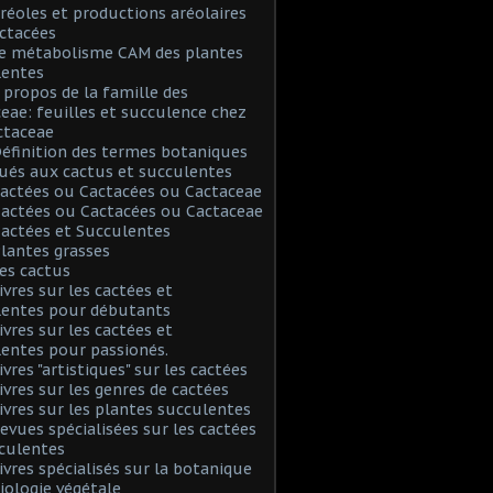
Aréoles et productions aréolaires
ctacées
Le métabolisme CAM des plantes
lentes
A propos de la famille des
eae: feuilles et succulence chez
ctaceae
Définition des termes botaniques
ués aux cactus et succulentes
Cactées ou Cactacées ou Cactaceae
Cactées ou Cactacées ou Cactaceae
Cactées et Succulentes
Plantes grasses
Les cactus
Livres sur les cactées et
lentes pour débutants
Livres sur les cactées et
entes pour passionés.
ivres "artistiques" sur les cactées
Livres sur les genres de cactées
Livres sur les plantes succulentes
Revues spécialisées sur les cactées
culentes
Livres spécialisés sur la botanique
biologie végétale