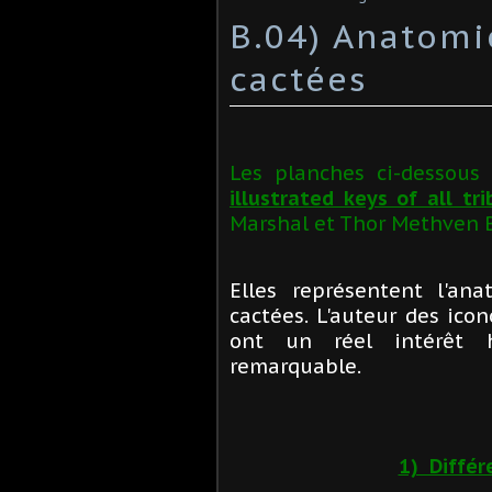
B.04) Anatomi
cactées
Les planches ci-dessous
illustrated keys of all tr
Marshal et Thor Methven B
Elles représentent l'ana
cactées.
L'auteur des icon
ont un réel intérêt h
remarquable.
1) Différ