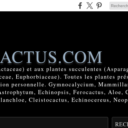
ACTUS.COM
actaceae) et aux plantes succulentes (Aspara
eae, Euphorbiaceae). Toutes les plantes prés
ction personnelle. Gymnocalycium, Mammilla
Astrophytum, Echinopsis, Ferocactus, Aloe, 
lanchloe, Cleistocactus, Echinocereus, Neop
REC