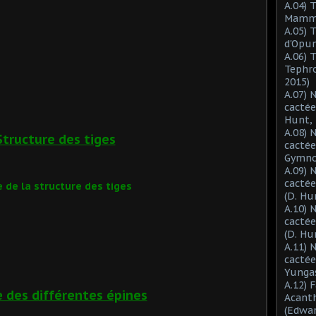
A.04) 
Mammil
A.05) 
d'Opun
A.06) 
Tephro
2015)
A.07) 
cactée
Hunt, 
A.08) 
Structure des tiges
cactée
Gymnoc
A.09) 
cactée
 de la structure des tiges
(D. Hu
A.10) 
cacté
(D. Hu
A.11) 
cactée
Yungas
A.12) 
 des différentes épines
Acant
(Edwar