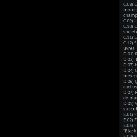
C.08) L
mousse
champ
C.09) 
C.10) 
sociét
C.11) 
C.12) 
livres
D.01) 
D.02) 
D.03) 
D.04) 
mexic
D.06) 
cactus
D.07) 
de pla
D.08) 
succu
E.01) 
E.02) 
E.03) 
"Black
E.04) 