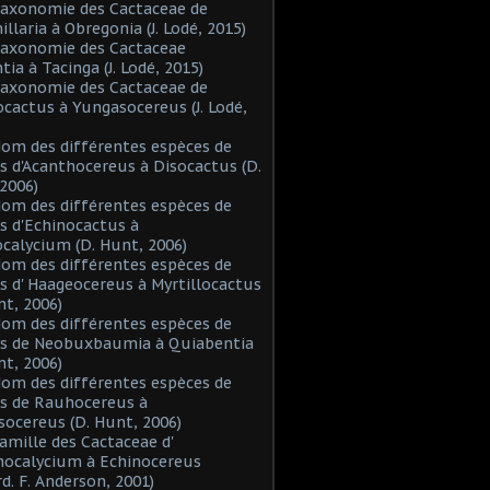
Taxonomie des Cactaceae de
laria à Obregonia (J. Lodé, 2015)
Taxonomie des Cactaceae
tia à Tacinga (J. Lodé, 2015)
Taxonomie des Cactaceae de
cactus à Yungasocereus (J. Lodé,
Nom des différentes espèces de
s d'Acanthocereus à Disocactus (D.
2006)
Nom des différentes espèces de
s d'Echinocactus à
alycium (D. Hunt, 2006)
Nom des différentes espèces de
s d' Haageocereus à Myrtillocactus
nt, 2006)
Nom des différentes espèces de
es de Neobuxbaumia à Quiabentia
nt, 2006)
Nom des différentes espèces de
s de Rauhocereus à
ocereus (D. Hunt, 2006)
Famille des Cactaceae d'
hocalycium à Echinocereus
d. F. Anderson, 2001)