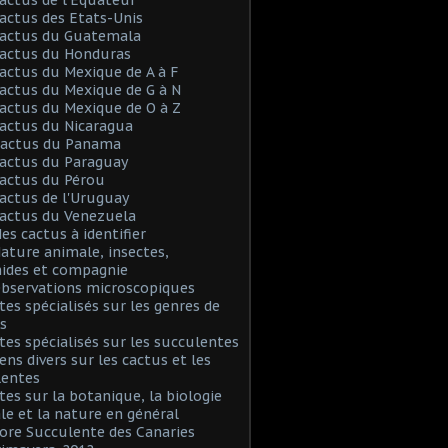
Cactus des Etats-Unis
Cactus du Guatemala
Cactus du Honduras
Cactus du Mexique de A à F
Cactus du Mexique de G à N
Cactus du Mexique de O à Z
Cactus du Nicaragua
 Cactus du Panama
Cactus du Paraguay
Cactus du Pérou
Cactus de l'Uruguay
Cactus du Venezuela
Mes cactus à identifier
Nature animale, insectes,
nides et compagnie
Observations microscopiques
Sites spécialisés sur les genres de
s
Sites spécialisés sur les succulentes
iens divers sur les cactus et les
lentes
Sites sur la botanique, la biologie
le et la nature en général
Flore Succulente des Canaries