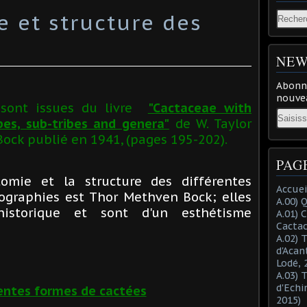
e et structure des
NEW
Abonne
nouvea
 sont issues du livre
"Cactaceae with
Email
ibes, sub-tribes and genera"
de W. Taylor
ock publié en 1941, (pages 195-202).
PAG
tomie et la structure des différentes
Accuei
ographies est Thor Methven Bock; elles
A.00) 
istorique et sont d'un esthétisme
A.01) 
Cacta
A.02) 
d'Acan
Lodé, 
A.03) 
d'Echi
entes formes de cactées
2015)