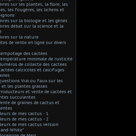
ivres sur les plantes, la flore, les
s, les fougères, les lichens et
ignons
Livres sur la biologie et les gènes
Livres débat sur la science et la
é
Livres sur la nature
Sites de vente en ligne sur divers
Rempotage des cactées
Température minimale de rusticité
Numéros de collecte des cactées
Cactées calcicoles et calcifuges
aines
Questions Vrai ou Faux sur les
 et les plantes grasses
Producteurs et vente de cactées et
ntes succulentes
Vente de graines de cactus et
lentes
Fleurs de mes cactus - 1
Fleurs de mes cactus - 2
Fleurs de mes cactus version
-and-White"
Floraisons de Mars