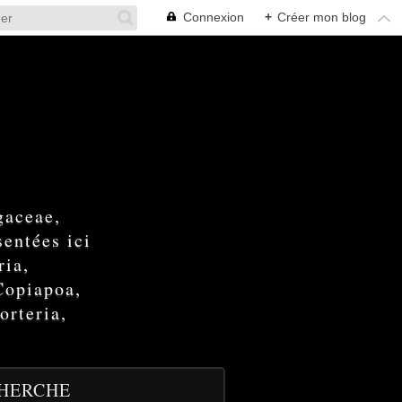
Connexion
+
Créer mon blog
gaceae,
entées ici
ria,
Copiapoa,
orteria,
HERCHE