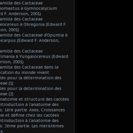
Famille des Cactaceae
inomastus à Gymnocalycium
d F. Anderson, 2001)
Famille des Cactaceae
eocereus à Obregonia (Edward F.
on, 2001)
Famille des Cactaceae d'Opuntia à
icarpus (Edward F. Anderson,
Famille des Cactaceae
elmania à Yungasocereus (Edward
erson, 2001)
Famille des Cactaceae dans la
fication du monde vivant
Clés pour la détermination des
eae (1)
Clés pour la détermination des
eae (2)
Anatomie et structure des cactées
Introduction à l'anatomie des
s: 1ère partie. Axes, Croissances
nie et définie chez les cactées
Introduction à l'anatomie des
s: 2ème partie. Les méristèmes
x.