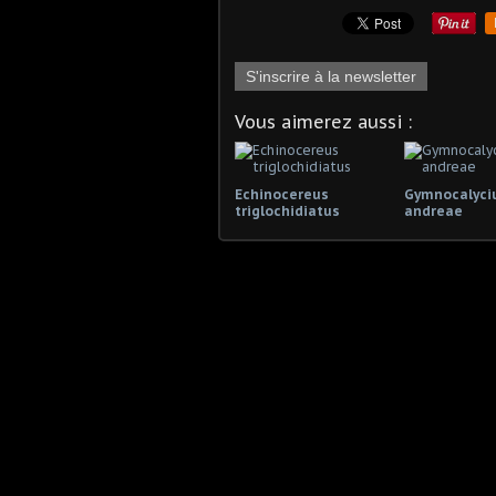
S'inscrire à la newsletter
Vous aimerez aussi :
Echinocereus
Gymnocalyc
triglochidiatus
andreae