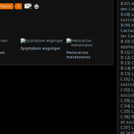
B.07) 
Repost
0
des Ca
B.08) 
succu
B.09) 
Cactac
les Ca
B.10) 
appliq
Epiphyllum anguliger
B.11) 
ium
Melocactus
matanzanus
B:12) 
B:13) 
B:14) 
B:15) 
C.01) 
succu
C.02) 
succul
C.03) L
C.04) 
C.05) 
C.06) 
et suc
C.07) 
et la 