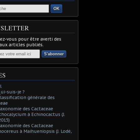
OK
SLETTER
z-vous pour être averti des
ux articles publiés.
ES
l
Qui-suis-je ?
Classification générale des
ceae
Taxonomie des Cactaceae
thocalycium à Echinocactus (J.
2015)
Taxonomie des Cactaceae
nocereus à Maihueniopsis (J. Lodé,