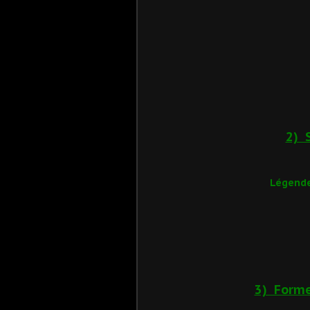
2) 
Légende
3) Forme