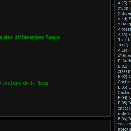
A.13) 
d'Ech
(Edwar
A.14) 
d'Haag
Anders
A.15) 
 des différentes fleurs
Turbin
2001)
A.16) 
d'Ueb
F. And
B.01) 
classi
B.02) 
tructure de la fleur
Cactac
B.03) 
Cactac
B.04) 
B.05) 
cactée
indéfi
B.06) 
cactée
apicau