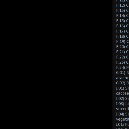
F.12) 
F.13) 
F.14) 
F.15) 
F.16) 
F.17) 
F.18) 
F;19)
F.20) 
F.21) 
F.22) 
F.23) 
F.24) 
G.01) 
arach
G.02) 
I.01) 
cactée
I.02) 
I.03) L
succu
I.04) 
végéta
J.01) 