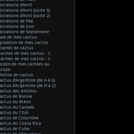
loraisons d'Avril
loraisons d'Avril (suite 1)
loraisons d'Avril (suite 2)
Floraisons de Mai
Floraisons de Juin
Floraisons de Septembre
Baie de mes cactus
Spination de mes cactus
Graines de cactus
Racines de mes cactus - 1
Racines de mes cactus - 2
Pollen de mes cactées au
scope
Photos de cactus
Cactus d'Argentine (de A à G)
Cactus d'Argentine (de H à Z)
Cactus des Antilles
Cactus de Bolivie
Cactus du Brésil
Cactus du Canada
Cactus du Chili
Cactus de Colombie
Cactus du Costa Rica
Cactus de Cuba
Cactus de l'Equateur