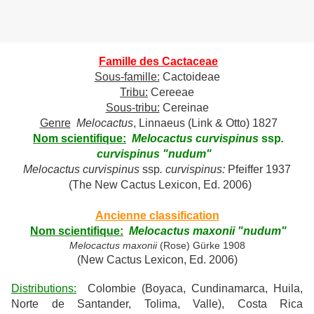
Famille des Cactaceae
Sous-famille:
Cactoideae
Tribu:
Cereeae
Sous-tribu:
Cereinae
Genre
Melocactus
, Linnaeus (Link & Otto) 1827
Nom scientifique:
Melocactus curvispinus
ssp
.
curvispinus "nudum"
Melocactus curvispinus
ssp
. curvispinus:
Pfeiffer 1937
(The New Cactus Lexicon, Ed. 2006)
Ancienne classification
Nom scientifique:
Melocactus
maxonii "nudum"
Melocactus maxonii
(Rose) Gürke 1908
(New Cactus Lexicon, Ed. 2006)
Distributions:
Colombie (Boyaca, Cundinamarca, Huila,
Norte de Santander, Tolima, Valle), Costa Rica