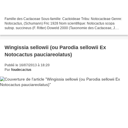
Famille des Cactaceae Sous-famille: Cactoideae Tribu: Notocacteae Genre:
Notocactus, (Schumann) Fric 1928 Nom scientifique: Notocactus scopa
subsp. succineus (F. Ritter) Doweld 2000 (Taxonomie des Cactaceae, J.
Lodé, Ed. 2015) Ancienne classification...
Wingissia sellowii (ou Parodia sellowii Ex
Notocactus pauciareolatus)
Publié le 16/07/2013 à 18:20
Par
foudecactus