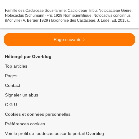
Famille des Cactaceae Sous-famille: Cactoideae Tribu: Notocacteae Genre:
Notocactus (Schumann) Fric 1928 Nom scientifique: Notocactus concinnus
(Monville) A. Berger 1929 (Taxonomie des Cactaceae, J. Lodé, Ed. 2015)
Ancienne classification Genre Parodia,...
Page suivante >
Hébergé par Overblog
Top articles
Pages
Contact
Signaler un abus
C.G.U.
Cookies et données personnelles
Préférences cookies
Voir le profil de foudecactus sur le portail Overblog