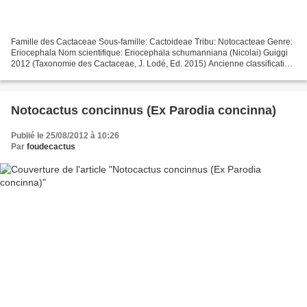
Famille des Cactaceae Sous-famille: Cactoideae Tribu: Notocacteae Genre:
Eriocephala Nom scientifique: Eriocephala schumanniana (Nicolai) Guiggi
2012 (Taxonomie des Cactaceae, J. Lodé, Ed. 2015) Ancienne classification
Genre Parodia, Spegazzini 1923 Nom...
Notocactus concinnus (Ex Parodia concinna)
Publié le 25/08/2012 à 10:26
Par
foudecactus