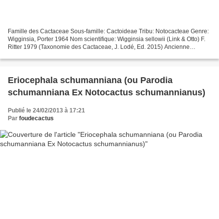
Famille des Cactaceae Sous-famille: Cactoideae Tribu: Notocacteae Genre:
Wigginsia, Porter 1964 Nom scientifique: Wigginsia sellowii (Link & Otto) F.
Ritter 1979 (Taxonomie des Cactaceae, J. Lodé, Ed. 2015) Ancienne
classification Genre Parodia, Spegazzini...
Eriocephala schumanniana (ou Parodia
schumanniana Ex Notocactus schumannianus)
Publié le 24/02/2013 à 17:21
Par
foudecactus