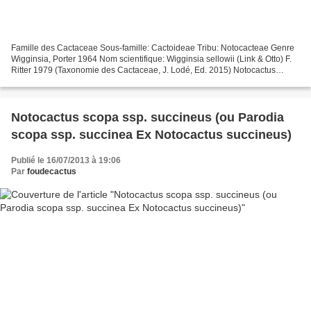
Famille des Cactaceae Sous-famille: Cactoideae Tribu: Notocacteae Genre
Wigginsia, Porter 1964 Nom scientifique: Wigginsia sellowii (Link & Otto) F.
Ritter 1979 (Taxonomie des Cactaceae, J. Lodé, Ed. 2015) Notocactus
corynodes, (Otto ex Pfeiff.) Krainz...
Notocactus scopa ssp. succineus (ou Parodia
scopa ssp. succinea Ex Notocactus succineus)
Publié le 16/07/2013 à 19:06
Par
foudecactus