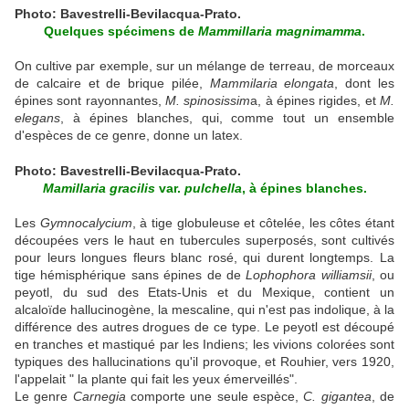
Photo: Bavestrelli-Bevilacqua-Prato.
Quelques spécimens de
Mammillaria magnimamma
.
On cultive par exemple, sur un mélange de terreau, de morceaux
de calcaire et de brique pilée,
Mammilaria elongata
, dont les
épines sont rayonnantes,
M. spinosissim
a, à épines rigides, et
M.
elegans
, à épines blanches, qui, comme tout un ensemble
d'espèces de ce genre, donne un latex.
Photo: Bavestrelli-Bevilacqua-Prato.
Mamillaria gracilis
var.
pulchella
, à épines blanches.
Les
Gymnocalycium
, à tige globuleuse et côtelée, les côtes étant
découpées vers le haut en tubercules superposés, sont cultivés
pour leurs longues fleurs blanc rosé, qui durent longtemps. La
tige hémisphérique sans épines de de
Lophophora williamsii
, ou
peyotl, du sud des Etats-Unis et du Mexique, contient un
alcaloïde hallucinogène, la mescaline, qui n'est pas indolique, à la
différence des autres drogues de ce type. Le peyotl est découpé
en tranches et mastiqué par les Indiens; les vivions colorées sont
typiques des hallucinations qu'il provoque, et Rouhier, vers 1920,
l'appelait " la plante qui fait les yeux émerveillés".
Le genre
Carnegia
comporte une seule espèce,
C. gigantea
, de