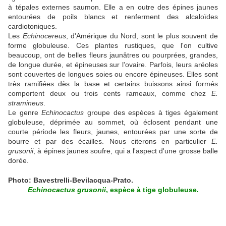
à tépales externes saumon. Elle a en outre des épines jaunes
entourées de poils blancs et renferment des alcaloïdes
cardiotoniques.
Les
Echinocereus
, d'Amérique du Nord, sont le plus souvent de
forme globuleuse. Ces plantes rustiques, que l'on cultive
beaucoup, ont de belles fleurs jaunâtres ou pourprées, grandes,
de longue durée, et épineuses sur l'ovaire. Parfois, leurs aréoles
sont couvertes de longues soies ou encore épineuses. Elles sont
très ramifiées dès la base et certains buissons ainsi formés
comportent deux ou trois cents rameaux, comme chez
E.
stramineus
.
Le genre
Echinocactus
groupe des espèces à tiges également
globuleuse, déprimée au sommet, où éclosent pendant une
courte période les fleurs, jaunes, entourées par une sorte de
bourre et par des écailles. Nous citerons en particulier
E.
grusonii
, à épines jaunes soufre, qui a l'aspect d'une grosse balle
dorée.
Photo: Bavestrelli-Bevilacqua-Prato.
Echinocactus grusonii
, espèce à tige globuleuse.