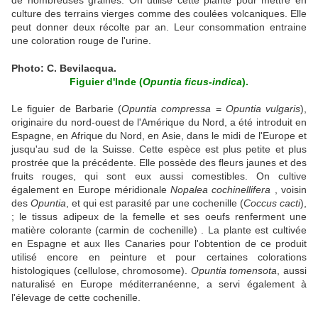
de nombreuses graines. On utilise cette plante pour mettre en
culture des terrains vierges comme des coulées volcaniques. Elle
peut donner deux récolte par an. Leur consommation entraine
une coloration rouge de l'urine.
Photo: C. Bevilacqua.
Figuier d'Inde (
Opuntia ficus-indica
).
Le figuier de Barbarie (
Opuntia compressa
=
Opuntia vulgaris
),
originaire du nord-ouest de l'Amérique du Nord, a été introduit en
Espagne, en Afrique du Nord, en Asie, dans le midi de l'Europe et
jusqu'au sud de la Suisse. Cette espèce est plus petite et plus
prostrée que la précédente. Elle possède des fleurs jaunes et des
fruits rouges, qui sont eux aussi comestibles. On cultive
également en Europe méridionale
Nopalea cochinellifera
, voisin
des
Opuntia
, et qui est parasité par une cochenille (
Coccus cacti
),
; le tissus adipeux de la femelle et ses oeufs renferment une
matière colorante (carmin de cochenille) . La plante est cultivée
en Espagne et aux Iles Canaries pour l'obtention de ce produit
utilisé encore en peinture et pour certaines colorations
histologiques (cellulose, chromosome).
Opuntia tomensota
, aussi
naturalisé en Europe méditerranéenne, a servi également à
l'élevage de cette cochenille.