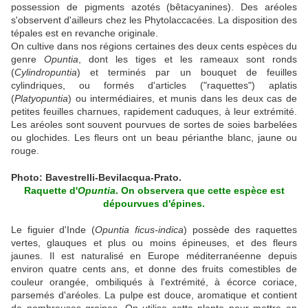
possession de pigments azotés (bêtacyanines). Des aréoles
s'observent d'ailleurs chez les Phytolaccacées. La disposition des
tépales est en revanche originale.
On cultive dans nos régions certaines des deux cents espèces du
genre
Opuntia
, dont les tiges et les rameaux sont ronds
(
Cylindropuntia
) et terminés par un bouquet de feuilles
cylindriques, ou formés d'articles ("raquettes") aplatis
(
Platyopuntia
) ou intermédiaires, et munis dans les deux cas de
petites feuilles charnues, rapidement caduques, à leur extrémité.
Les aréoles sont souvent pourvues de sortes de soies barbelées
ou glochides. Les fleurs ont un beau périanthe blanc, jaune ou
rouge.
Photo: Bavestrelli-Bevilacqua-Prato.
Raquette d'
Opuntia
. On observera que cette espèce est
dépourvues d'épines.
Le figuier d'Inde (
Opuntia ficus-indica
) possède des raquettes
vertes, glauques et plus ou moins épineuses, et des fleurs
jaunes. Il est naturalisé en Europe méditerranéenne depuis
environ quatre cents ans, et donne des fruits comestibles de
couleur orangée, ombiliqués à l'extrémité, à écorce coriace,
parsemés d'aréoles. La pulpe est douce, aromatique et contient