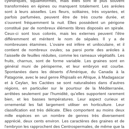
cylindriques, squamiformes, mais elles sont le plus souvent
transformées en épines ou manquent totalement. Les aréoles
sont à leurs aisselles. Les fleurs, solitaires, très voyantes, et
parfois parfumées, peuvent être de très courte durée, et
s'ouvrent fréquemment la nuit. Elles possèdent un périgone
constitué par de nombreux éléments libres disposés en spirale.
Ceux-ci sont tous colorés, mais les externes peuvent l'être
différemment et méritent le nom de sépales. Il y a de
nombreuses étamines. L'ovaire est infère et uniloculaire, et il
contient de nombreux ovules; sa paroi porte des aréoles à
l'aisselle de feuilles réduites, comme les rameaux végétatifs. Les
fruits, charnus, sont de forme variable. Les graines sont en
général muni de périsperme, et leur embryon est courbe.
Spontanées dans les déserts d'Amérique, du Canada à la
Patagonie, avec le seul genre
Rhipsalis
en Afrique, à Madagascar
et à Ceylan, les Cactées se sont naturalisées dans d'autres
régions, en particulier sur le pourtour de la Méditerranée,
arrêtées seulement par l'humidité, qu'elles supportent rarement
bien, et les basses températures. Leur aspect curieux et
ornemental les fait largement utiliser en horticulture. Leur
classification est très délicate. Elles comportent au moins deux
mille espèces en un nombre de genres très diversement
apprécié, deux cents environ. Les caractères des graines et de
l'embryon les rapprochent des Centrospermales, de même que la