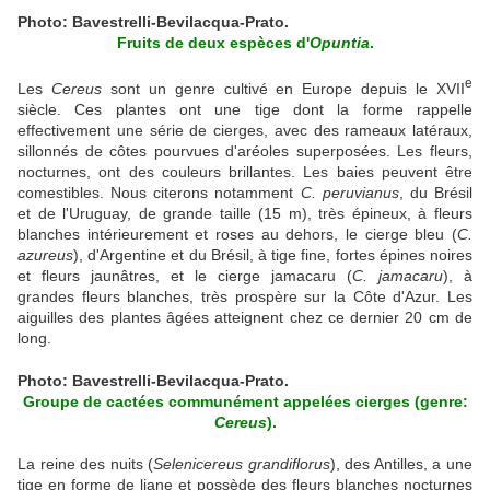
Photo: Bavestrelli-Bevilacqua-Prato.
Fruits de deux espèces d'
Opuntia
.
e
Les
Cereus
sont un genre cultivé en Europe depuis le XVII
siècle. Ces plantes ont une tige dont la forme rappelle
effectivement une série de cierges, avec des rameaux latéraux,
sillonnés de côtes pourvues d'aréoles superposées. Les fleurs,
nocturnes, ont des couleurs brillantes. Les baies peuvent être
comestibles. Nous citerons notamment
C. peruvianus
, du Brésil
et de l'Uruguay, de grande taille (15 m), très épineux, à fleurs
blanches intérieurement et roses au dehors, le cierge bleu (
C.
azureus
), d'Argentine et du Brésil, à tige fine, fortes épines noires
et fleurs jaunâtres, et le cierge jamacaru (
C. jamacaru
), à
grandes fleurs blanches, très prospère sur la Côte d'Azur. Les
aiguilles des plantes âgées atteignent chez ce dernier 20 cm de
long.
Photo: Bavestrelli-Bevilacqua-Prato.
Groupe de cactées communément appelées cierges (genre:
Cereus
).
La reine des nuits (
Selenicereus grandiflorus
), des Antilles, a une
tige en forme de liane et possède des fleurs blanches nocturnes