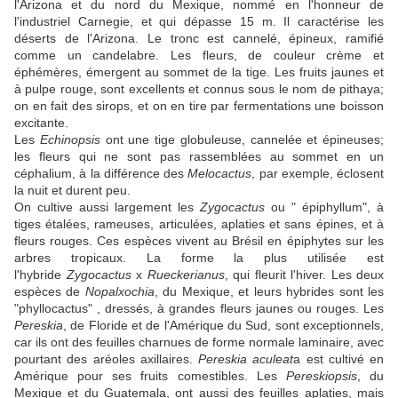
l'Arizona et du nord du Mexique, nommé en l'honneur de
l'industriel Carnegie, et qui dépasse 15 m. Il caractérise les
déserts de l'Arizona. Le tronc est cannelé, épineux, ramifié
comme un candelabre. Les fleurs, de couleur crème et
éphémères, émergent au sommet de la tige. Les fruits jaunes et
à pulpe rouge, sont excellents et connus sous le nom de pithaya;
on en fait des sirops, et on en tire par fermentations une boisson
excitante.
Les
Echinopsis
ont une tige globuleuse, cannelée et épineuses;
les fleurs qui ne sont pas rassemblées au sommet en un
céphalium, à la différence des
Melocactus
, par exemple, éclosent
la nuit et durent peu.
On cultive aussi largement les
Zygocactus
ou " épiphyllum", à
tiges étalées, rameuses, articulées, aplaties et sans épines, et à
fleurs rouges. Ces espèces vivent au Brésil en épiphytes sur les
arbres tropicaux. La forme la plus utilisée est
l'hybride
Zygocactus
x
Rueckerianus
, qui fleurit l'hiver. Les deux
espèces de
Nopalxochia
, du Mexique, et leurs hybrides sont les
"phyllocactus" , dressés, à grandes fleurs jaunes ou rouges. Les
Pereskia
, de Floride et de l'Amérique du Sud, sont exceptionnels,
car ils ont des feuilles charnues de forme normale laminaire, avec
pourtant des aréoles axillaires.
Pereskia aculeat
a est cultivé en
Amérique pour ses fruits comestibles. Les
Pereskiopsis
, du
Mexique et du Guatemala, ont aussi des feuilles aplaties, mais