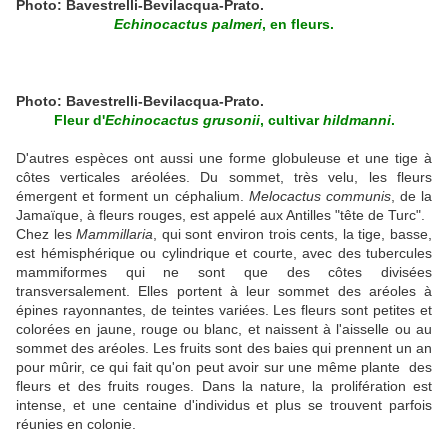
Photo: Bavestrelli-Bevilacqua-Prato.
Echinocactus palmeri
, en fleurs.
Photo: Bavestrelli-Bevilacqua-Prato.
Fleur d'
Echinocactus grusonii
, cultivar
hildmanni
.
D'autres espèces ont aussi une forme globuleuse et une tige à
côtes verticales aréolées. Du sommet, très velu, les fleurs
émergent et forment un céphalium.
Melocactus communis
, de la
Jamaïque, à fleurs rouges, est appelé aux Antilles "tête de Turc".
Chez les
Mammillaria
, qui sont environ trois cents, la tige, basse,
est hémisphérique ou cylindrique et courte, avec des tubercules
mammiformes qui ne sont que des côtes divisées
transversalement. Elles portent à leur sommet des aréoles à
épines rayonnantes, de teintes variées. Les fleurs sont petites et
colorées en jaune, rouge ou blanc, et naissent à l'aisselle ou au
sommet des aréoles. Les fruits sont des baies qui prennent un an
pour mûrir, ce qui fait qu'on peut avoir sur une même plante des
fleurs et des fruits rouges. Dans la nature, la prolifération est
intense, et une centaine d'individus et plus se trouvent parfois
réunies en colonie.