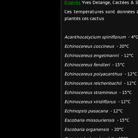
D'après
Yves Delange, Cactées & Su
Ces températures sont données à t
plantés ces cactus
Acanthocalycium spiniflorum
- 4°
Echinocereus coccineus
- 20°C
Echinocereus engelmanni
- 12°C
Echinocereus fendleri
- 15°C
Echinocereus polyacanthus
- 12°C
Echinocereus reichenbachii
- 12°C
Echinocereus stramineus
- 15°C
Echinocereus viridiflorus
- 12°C
Echinopsis pasacana
- 12°C
Escobaria missouriensis
- 15°C
Escobaria organensis
- 20°C