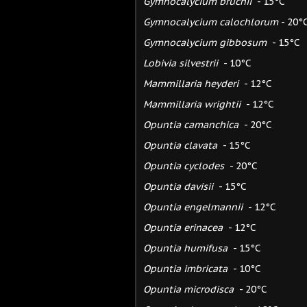
Gymnocalycium bruchii
- 15°C
Gymnocalycium calochlorum
- 20°
Gymnocalycium gibbosum
- 15°C
Lobivia silvestrii
- 10°C
Mammillaria heyderi
- 12°C
Mammillaria wrightii
- 12°C
Opuntia camanchica
- 20°C
Opuntia clavata
- 15°C
Opuntia cyclodes
- 20°C
Opuntia davisii
- 15°C
Opuntia engelmannii
- 12°C
Opuntia erinacea
- 12°C
Opuntia humifusa
- 15°C
Opuntia imbricata
- 10°C
Opuntia microdisca
- 20°C