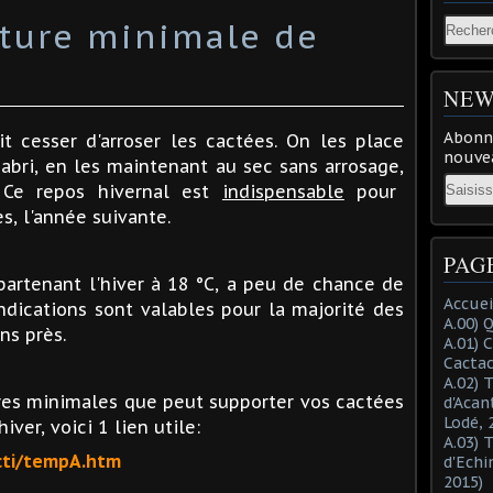
ture minimale de
NEW
Abonne
t cesser d'arroser les cactées. On les place
nouvea
 abri, en les maintenant au sec sans arrosage,
Email
. Ce repos hivernal est
indispensable
pour
es, l'année suivante.
PAG
rtenant l'hiver à 18 °C, a peu de chance de
Accuei
ndications sont valables pour la majorité des
A.00) 
ns près.
A.01) 
Cacta
A.02) 
res minimales que peut supporter vos cactées
d'Acan
Lodé, 
ver, voici 1 lien utile:
A.03) 
acti/tempA.htm
d'Echi
2015)