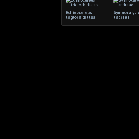
Echinocereus
Gymnocalyc
triglochidiatus
andreae