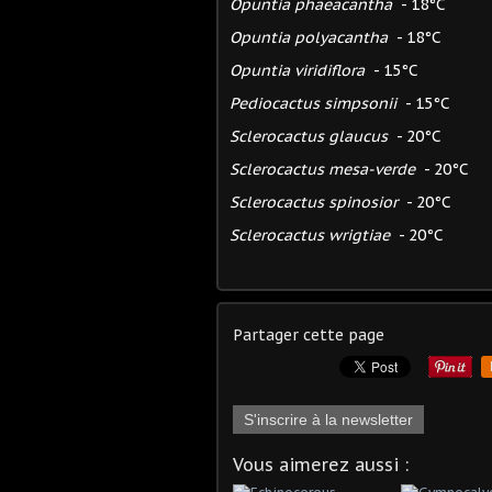
Opuntia phaeacantha
- 18°C
Opuntia polyacantha
- 18°C
Opuntia viridiflora
- 15°C
Pediocactus simpsonii
- 15°C
Sclerocactus glaucus
- 20°C
Sclerocactus mesa-verde
- 20°C
Sclerocactus spinosior
- 20°C
Sclerocactus wrigtiae
- 20°C
Partager cette page
S'inscrire à la newsletter
Vous aimerez aussi :