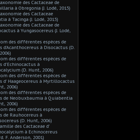
Taxonomie des Cactaceae de
laria à Obregonia (J. Lodé, 2015)
Taxonomie des Cactaceae
tia à Tacinga (J. Lodé, 2015)
Taxonomie des Cactaceae de
cactus à Yungasocereus (J. Lodé,
Nom des différentes espèces de
s d'Acanthocereus à Disocactus (D.
2006)
Nom des différentes espèces de
s d'Echinocactus à
alycium (D. Hunt, 2006)
Nom des différentes espèces de
s d' Haageocereus à Myrtillocactus
nt, 2006)
Nom des différentes espèces de
es de Neobuxbaumia à Quiabentia
nt, 2006)
Nom des différentes espèces de
s de Rauhocereus à
ocereus (D. Hunt, 2006)
Famille des Cactaceae d'
hocalycium à Echinocereus
d. F. Anderson, 2001)