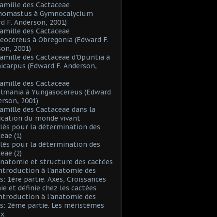
Famille des Cactaceae
inomastus à Gymnocalycium
d F. Anderson, 2001)
Famille des Cactaceae
eocereus à Obregonia (Edward F.
on, 2001)
Famille des Cactaceae d'Opuntia à
icarpus (Edward F. Anderson,
Famille des Cactaceae
elmania à Yungasocereus (Edward
erson, 2001)
Famille des Cactaceae dans la
fication du monde vivant
Clés pour la détermination des
eae (1)
Clés pour la détermination des
eae (2)
Anatomie et structure des cactées
Introduction à l'anatomie des
s: 1ère partie. Axes, Croissances
nie et définie chez les cactées
Introduction à l'anatomie des
s: 2ème partie. Les méristèmes
x.