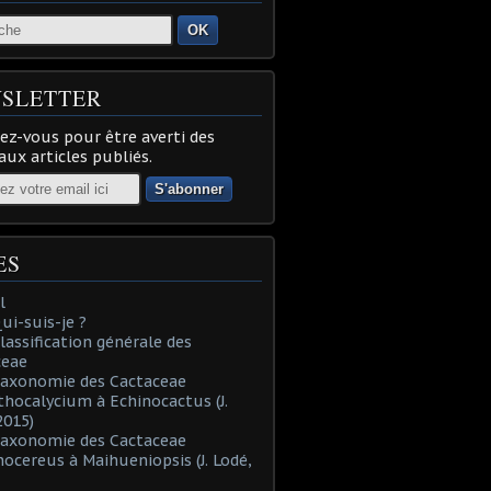
OK
SLETTER
z-vous pour être averti des
ux articles publiés.
ES
l
Qui-suis-je ?
Classification générale des
ceae
Taxonomie des Cactaceae
thocalycium à Echinocactus (J.
2015)
Taxonomie des Cactaceae
nocereus à Maihueniopsis (J. Lodé,