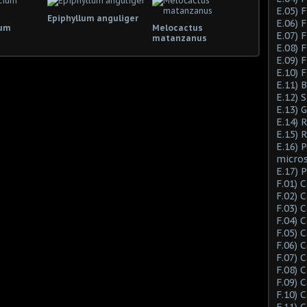
E.05) F
Epiphyllum anguliger
E.06) F
ium
Melocactus
E.07) F
matanzanus
E.08) 
E.09) 
E.10) 
E.11) 
E.12) 
E.13) 
E.14) 
E.15) 
E.16) 
micro
E.17) 
F.01) 
F.02) 
F.03) 
F.04) 
F.05) 
F.06) 
F.07) 
F.08) 
F.09) 
F.10) 
F.11) 