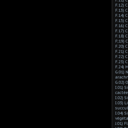
F.12) 
F.13) 
F.14) 
F.15) 
F.16) 
F.17) 
F.18) 
F;19)
F.20) 
F.21) 
F.22) 
F.23) 
F.24) 
G.01) 
arach
G.02) 
I.01) 
cactée
I.02) 
I.03) L
succu
I.04) 
végéta
J.01) 