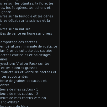
ivres sur les plantes, la flore, les
s, les fougères, les lichens et
ignons
Livres sur la biologie et les gènes
Livres débat sur la science et la
é
Livres sur la nature
Sites de vente en ligne sur divers
Rempotage des cactées
Température minimale de rusticité
Numéros de collecte des cactées
Cactées calcicoles et calcifuges
aines
Questions Vrai ou Faux sur les
 et les plantes grasses
Producteurs et vente de cactées et
ntes succulentes
Vente de graines de cactus et
lentes
Fleurs de mes cactus - 1
Fleurs de mes cactus - 2
Fleurs de mes cactus version
-and-White"
Floraisons de Mars