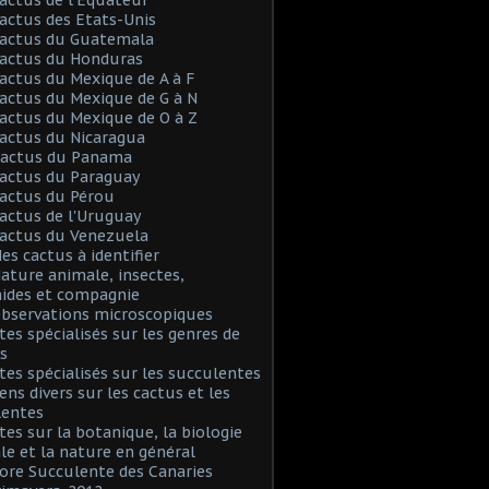
Cactus des Etats-Unis
Cactus du Guatemala
Cactus du Honduras
Cactus du Mexique de A à F
Cactus du Mexique de G à N
Cactus du Mexique de O à Z
Cactus du Nicaragua
 Cactus du Panama
Cactus du Paraguay
Cactus du Pérou
Cactus de l'Uruguay
Cactus du Venezuela
Mes cactus à identifier
Nature animale, insectes,
nides et compagnie
Observations microscopiques
Sites spécialisés sur les genres de
s
Sites spécialisés sur les succulentes
iens divers sur les cactus et les
lentes
Sites sur la botanique, la biologie
le et la nature en général
Flore Succulente des Canaries