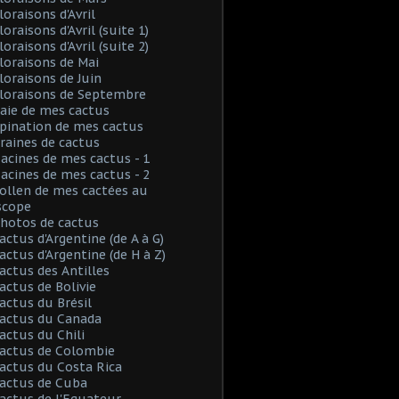
loraisons d'Avril
loraisons d'Avril (suite 1)
loraisons d'Avril (suite 2)
Floraisons de Mai
Floraisons de Juin
Floraisons de Septembre
Baie de mes cactus
Spination de mes cactus
Graines de cactus
Racines de mes cactus - 1
Racines de mes cactus - 2
Pollen de mes cactées au
scope
Photos de cactus
Cactus d'Argentine (de A à G)
Cactus d'Argentine (de H à Z)
Cactus des Antilles
Cactus de Bolivie
Cactus du Brésil
Cactus du Canada
Cactus du Chili
Cactus de Colombie
Cactus du Costa Rica
Cactus de Cuba
Cactus de l'Equateur