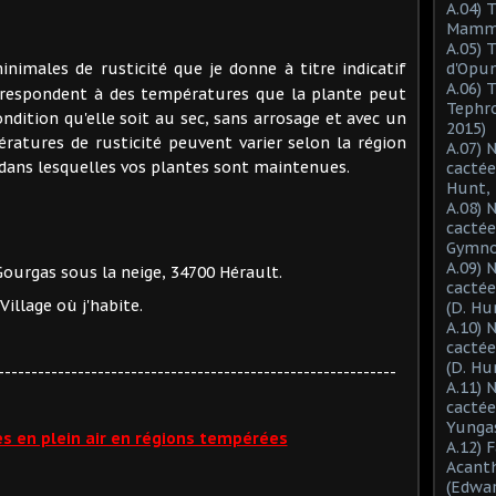
A.04) 
Mammil
A.05) 
imales de rusticité que je donne à titre indicatif
d'Opun
A.06) 
orrespondent à des températures que la plante peut
Tephro
dition qu'elle soit au sec, sans arrosage et avec un
2015)
ratures de rusticité peuvent varier selon la région
A.07) 
 dans lesquelles vos plantes sont maintenues.
cactée
Hunt, 
A.08) 
cactée
Gymnoc
A.09) 
Gourgas sous la neige, 34700 Hérault.
cactée
Village où j'habite.
(D. Hu
A.10) 
cacté
(D. Hu
------------------------------------------------------------
A.11) 
cactée
Yungas
es en plein air en régions tempérées
A.12) 
Acant
(Edwar