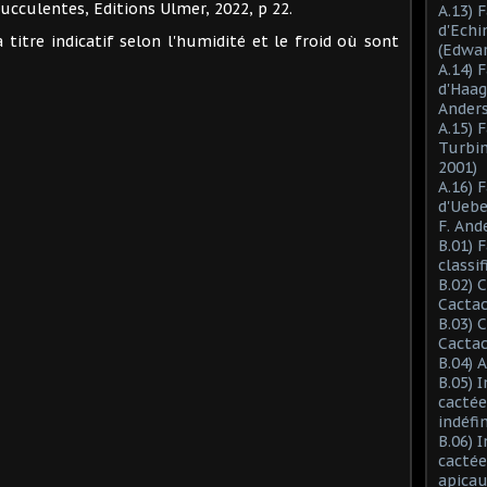
cculentes, Editions Ulmer, 2022, p 22.
A.13) 
d'Ech
itre indicatif selon l'humidité et le froid où sont
(Edwar
A.14) 
d'Haag
Anders
A.15) 
C
Turbin
2001)
A.16) 
d'Ueb
F. And
B.01) 
classi
B.02) 
Cactac
B.03) 
Cactac
B.04) 
B.05) 
cactée
indéfi
B.06) 
cactée
apicau