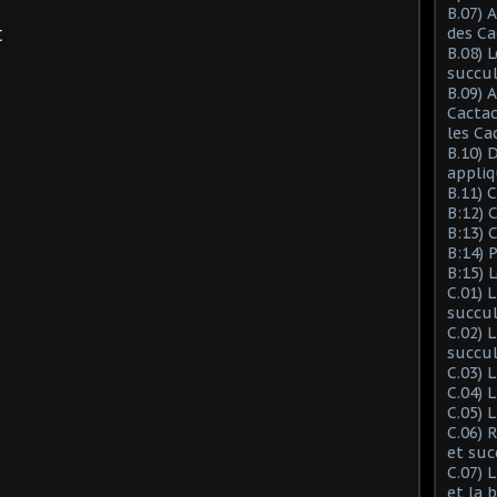
B.07) 
des Ca
C
B.08) 
succu
B.09) 
Cactac
les Ca
B.10) 
appliq
B.11) 
B:12) 
B:13) 
B:14) 
B:15) 
C.01) 
succu
C.02) 
succul
C.03) L
C.04) 
C.05) 
C.06) 
et suc
C.07) 
et la 