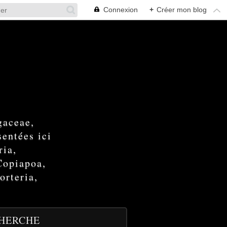
Connexion
+
Créer mon blog
gaceae,
entées ici
ria,
Copiapoa,
orteria,
HERCHE