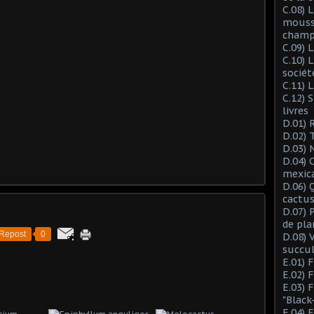
C.08) L
mousse
champ
C.09) 
C.10) 
sociét
C.11) 
C.12) 
livres
D.01) 
D.02) 
D.03) 
D.04) 
mexic
D.06) 
cactus
D.07) 
de pla
Repost
0
D.08) 
succu
E.01) 
E.02) 
E.03) 
"Black
E.04) 