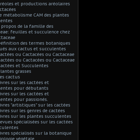
Aréoles et productions aréolaires
ctacées
Le métabolisme CAM des plantes
lentes
A propos de la famille des
eae: feuilles et succulence chez
ctaceae
Définition des termes botaniques
ués aux cactus et succulentes
Cactées ou Cactacées ou Cactaceae
Cactées ou Cactacées ou Cactaceae
Cactées et Succulentes
Plantes grasses
Les cactus
Livres sur les cactées et
lentes pour débutants
Livres sur les cactées et
entes pour passionés.
ivres "artistiques" sur les cactées
Livres sur les genres de cactées
Livres sur les plantes succulentes
Revues spécialisées sur les cactées
culentes
Livres spécialisés sur la botanique
biologie végétale