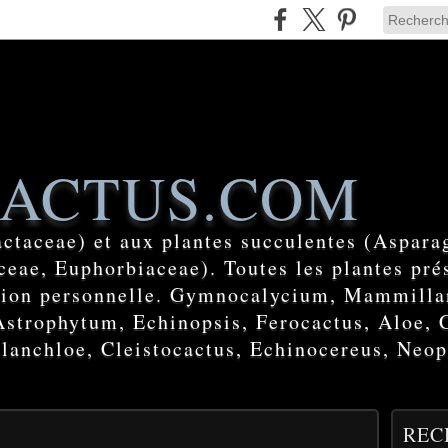
ACTUS.COM
actaceae) et aux plantes succulentes (Aspara
eae, Euphorbiaceae). Toutes les plantes prés
ction personnelle. Gymnocalycium, Mammilla
Astrophytum, Echinopsis, Ferocactus, Aloe, 
lanchloe, Cleistocactus, Echinocereus, Neop
REC