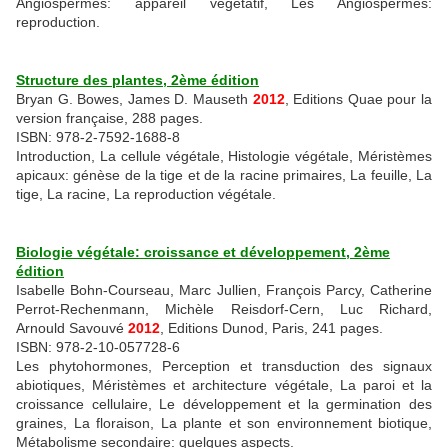
Angiospermes: appareil végétatif, Les Angiospermes:
reproduction.
Structure des plantes, 2ème édition
Bryan G. Bowes, James D. Mauseth
2012
, Editions Quae pour la
version française, 288 pages.
ISBN: 978-2-7592-1688-8
Introduction, La cellule végétale, Histologie végétale, Méristèmes
apicaux: génèse de la tige et de la racine primaires, La feuille, La
tige, La racine, La reproduction végétale.
Biologie végétale: croissance et développement, 2ème
édition
Isabelle Bohn-Courseau, Marc Jullien, François Parcy, Catherine
Perrot-Rechenmann, Michèle Reisdorf-Cern, Luc Richard,
Arnould Savouvé
2012
, Editions Dunod, Paris, 241 pages.
ISBN: 978-2-10-057728-6
Les phytohormones, Perception et transduction des signaux
abiotiques, Méristèmes et architecture végétale, La paroi et la
croissance cellulaire, Le développement et la germination des
graines, La floraison, La plante et son environnement biotique,
Métabolisme secondaire: quelques aspects.