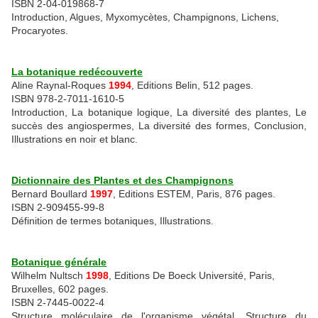
ISBN 2-04-019868-7
Introduction, Algues, Myxomycètes, Champignons, Lichens,
Procaryotes.
La botanique redécouverte
Aline Raynal-Roques
1994
, Editions Belin, 512 pages.
ISBN 978-2-7011-1610-5
Introduction, La botanique logique, La diversité des plantes, Le
succès des angiospermes, La diversité des formes, Conclusion,
Illustrations en noir et blanc.
Dicti
onnaire des Plantes et des Champignons
Bernard Boullard
1997
, Editions ESTEM, Paris, 876 pages.
ISBN 2-909455-99-8
Définition de termes botaniques, Illustrations.
Botanique générale
Wilhelm Nultsch
1998
, Editions De Boeck Université, Paris,
Bruxelles, 602 pages.
ISBN 2-7445-0022-4
Structure moléculaire de l'organisme végétal, Structure du