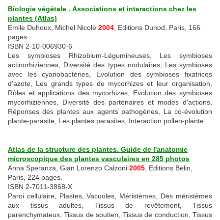
Biologie végétale . Associations et interactions chez les
plantes (Atlas)
Emile Duhoux, Michel Nicole
2004
, Editions Dunod, Paris, 166
pages.
ISBN 2-10-006930-6
Les symbioses Rhizobium-Légumineuses, Les symbioses
actinorhiziennes, Diversité des types nodulaires, Les symbioses
avec les cyanobactéries, Evolution des symbioses fixatrices
d'azote, Les grands types de mycorhizes et leur organisation,
Rôles et applications des mycorhizes, Evolution des symbioses
mycorhiziennes, Diversité des partenaires et modes d'actions,
Réponses des plantes aux agents pathogènes, La co-évolution
plante-parasite, Les plantes parasites, Interaction pollen-plante.
Atlas de la structure des plantes. Guide de l'anatomie
microscopique des plantes vasculaires en 285 photos
Anna Speranza, Gian Lorenzo Calzoni
2005
, Editions Belin,
Paris, 224 pages.
ISBN 2-7011-3868-X
Paroi cellulaire, Plastes, Vacuoles, Méristèmes, Des méristèmes
aux tissus adultes, Tissus de revêtement, Tissus
parenchymateux, Tissus de soutien, Tissus de conduction, Tissus