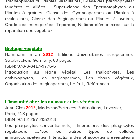
Trachéophytes ou Plantes vasculaires, Grade des ptéridophytes:
fougères et alliées, Super-classe des Spermatophytes ou
Plantes à graines, Classe des Gymnospermes ou Plantes à
ovules nus, Classe des Angiospermes ou Plantes à ovaires,
Grade des monoporées, Triporées, Notions élémentaires sur la
répartition des végétaux.
Biologie végétale
Hammami Imran
2012
, Editions Universitaires Européennes,
Saarbrücken, Germany, 68 pages.
ISBN: 978-3-8417-9776-6
Introduction au règne végétal, Les thallophytes, Les
embryophytes, Les angiospermes, Les tissus végétaux,
Organisation des angiospermes, Le fruit, Références.
L'immunité chez les animaux et les végétaux
Jean Clos
2012
, Medecine/Sciences Publications, Lavoisier,
Paris, 418 pages.
ISBN: 978-2-257-20522-3
Les phagocytes conventionnels, Interactons des phagocytes
régulateurs ac*vec les autres types de cellules
immunocompétentes, Interactions des phagocytes présentateurs