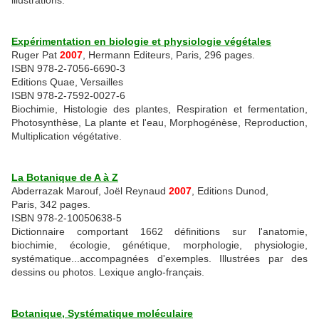
illustrations.
Expérimentation en biologie et physiologie végétales
Ruger Pat
2007
, Hermann Editeurs, Paris, 296 pages.
ISBN 978-2-7056-6690-3
Editions Quae, Versailles
ISBN 978-2-7592-0027-6
Biochimie, Histologie des plantes, Respiration et fermentation,
Photosynthèse, La plante et l'eau, Morphogénèse, Reproduction,
Multiplication végétative.
La Botanique de A à Z
Abderrazak Marouf, Joël Reynaud
2007
, Editions Dunod,
Paris, 342 pages.
ISBN 978-2-10050638-5
Dictionnaire comportant 1662 définitions sur l'anatomie,
biochimie, écologie, génétique, morphologie, physiologie,
systématique...accompagnées d'exemples. Illustrées par des
dessins ou photos. Lexique anglo-français.
Botanique, Systématique moléculaire