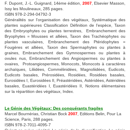
F. Dupont, J.-L. Guignard, 14ème édition,
2007
, Elsevier Masson,
Issy les Moulineaux, 285 pages.
ISBN 978-2-294-04792-3
Généralités sur l'organisation des végétaux, Systématique des
plantes supérieures Classification Définition de l'espèce, Taxon
des Embryophytes ou plantes terrestres, Embranchement des
Bryophytes = Mousses et alliées, Taxon des Trachéophytes ou
plantes vasculaires, Embranchement des Ptéridophytes =
Fougères et alliées, Taxon des Spermaphytes ou plantes à
graines, Embranchement des Gymnospermes ou plantes à
ovules nus, Embranchement des Angiospermes ou plantes à
ovaires, Protoangiospermes, Monocots, Monocots à caractères
archaïques, Liliidées, Commélinidées, Magnoliidées, Eudicots,
Eudicots basales, Prérosidées, Rosidées, Rosidées basales,
Eurosidées I, Eurosidées II, Préastéridées, Astéridées, Astéridées
basales, Euastéridées I, Euastéridées II, Notions élémentaires
sur la répartition des végétaux, Index.
Le Génie des Végétaux: Des conquérants fragiles
Marcel Bournérias, Christian Bock
2007
, Editions Belin, Pour La
Science, Paris, 288 pages.
ISBN 978-2-7011-4095-7