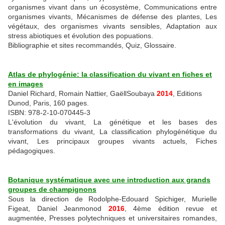
organismes vivant dans un écosystème, Communications entre
organismes vivants, Mécanismes de défense des plantes, Les
végétaux, des organismes vivants sensibles, Adaptation aux
stress abiotiques et évolution des popuations.
Bibliographie et sites recommandés, Quiz, Glossaire.
Atlas de phylogénie: la classification du vivant en fiches et
en images
Daniel Richard, Romain Nattier, GaëllSoubaya
2014
, Editions
Dunod, Paris, 160 pages.
ISBN: 978-2-10-070445-3
L'évolution du vivant, La génétique et les bases des
transformations du vivant, La classification phylogénétique du
vivant, Les principaux groupes vivants actuels, Fiches
pédagogiques.
Botanique systématique avec une introduction aux grands
groupes de champignons
Sous la direction de Rodolphe-Edouard Spichiger, Murielle
Figeat, Daniel Jeanmonod
2016
, 4ème édition revue et
augmentée, Presses polytechniques et universitaires romandes,