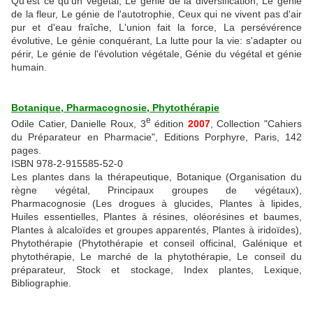
Qu'est ce qu'un végétal, Le génie de la diversification, Le génie
de la fleur, Le génie de l'autotrophie, Ceux qui ne vivent pas d'air
pur et d'eau fraîche, L'union fait la force, La persévérence
évolutive, Le génie conquérant, La lutte pour la vie: s'adapter ou
périr, Le génie de l'évolution végétale, Génie du végétal et génie
humain.
Botanique, Pharmacognosie, Phytothérapie
e
Odile Catier, Danielle Roux,
3
édition
2007
, Collection "Cahiers
du Préparateur en Pharmacie"
, Editions Porphyre, Paris, 142
pages.
ISBN 978-2-915585-52-0
Les plantes dans la thérapeutique, Botanique (Organisation du
règne végétal, Principaux groupes de végétaux),
Pharmacognosie (Les drogues à glucides, Plantes à lipides,
Huiles essentielles, Plantes à résines, oléorésines et baumes,
Plantes à alcaloïdes et groupes apparentés, Plantes à iridoïdes),
Phytothérapie (Phytothérapie et conseil officinal, Galénique et
phytothérapie, Le marché de la phytothérapie, Le conseil du
préparateur, Stock et stockage, Index plantes, Lexique,
Bibliographie.