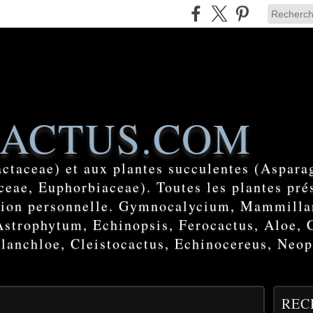
ACTUS.COM
actaceae) et aux plantes succulentes (Aspara
eae, Euphorbiaceae). Toutes les plantes prés
ction personnelle. Gymnocalycium, Mammilla
Astrophytum, Echinopsis, Ferocactus, Aloe, 
lanchloe, Cleistocactus, Echinocereus, Neop
REC