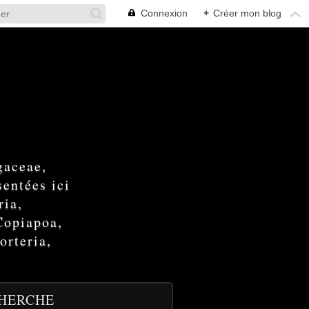
Connexion
+
Créer mon blog
gaceae,
entées ici
ria,
Copiapoa,
orteria,
HERCHE