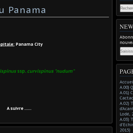
du Panama
NEW
Abonne
nouvea
pitale:
Panama City
Email
PAG
ispinus
ssp
. curvispinus "nudum"
Accuei
A.00) 
A.01) 
Cacta
A.02) 
A suivre ......
d'Acan
Lodé, 
A.03) 
d'Echi
2015)