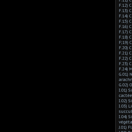
F.12) 
F.13) 
F.14) 
F.15) 
F.16) 
F.17) 
F.18) 
F;19)
F.20) 
F.21) 
F.22) 
F.23) 
F.24) 
G.01) 
arach
G.02) 
I.01) 
cactée
I.02) 
I.03) L
succu
I.04) 
végéta
J.01) 