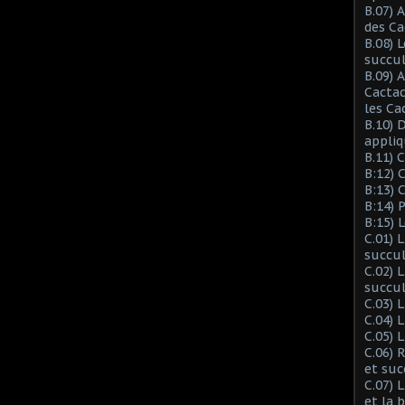
B.07) 
des Ca
B.08) 
succu
B.09) 
Cactac
les Ca
B.10) 
appliq
B.11) 
B:12) 
B:13) 
B:14) 
B:15) 
C.01) 
succu
C.02) 
succul
C.03) L
C.04) 
C.05) 
C.06) 
et suc
C.07) 
et la 