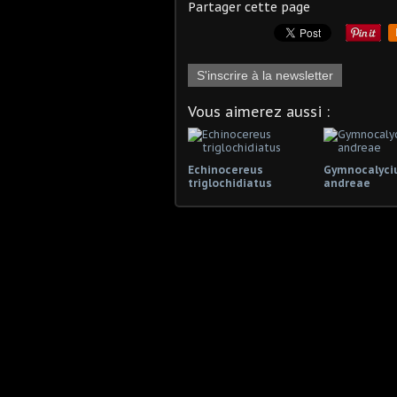
Partager cette page
S'inscrire à la newsletter
Vous aimerez aussi :
Echinocereus
Gymnocalyc
triglochidiatus
andreae