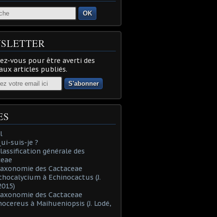
OK
SLETTER
z-vous pour être averti des
ux articles publiés.
ES
l
Qui-suis-je ?
Classification générale des
ceae
Taxonomie des Cactaceae
thocalycium à Echinocactus (J.
2015)
Taxonomie des Cactaceae
nocereus à Maihueniopsis (J. Lodé,