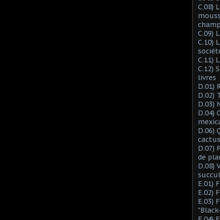
C.08) L
mousse
champ
C.09) 
C.10) 
sociét
C.11) 
C.12) 
livres
D.01) 
D.02) 
D.03) 
D.04) 
mexic
D.06) 
cactus
D.07) 
de pla
D.08) 
succu
E.01) 
E.02) 
E.03) 
"Black
E.04) 