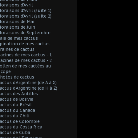
loraisons d'Avril
loraisons d'Avril (suite 1)
loraisons d'Avril (suite 2)
Floraisons de Mai
Floraisons de Juin
Floraisons de Septembre
Baie de mes cactus
Spination de mes cactus
Graines de cactus
Racines de mes cactus - 1
Racines de mes cactus - 2
Pollen de mes cactées au
scope
Photos de cactus
Cactus d'Argentine (de A à G)
Cactus d'Argentine (de H à Z)
Cactus des Antilles
Cactus de Bolivie
Cactus du Brésil
Cactus du Canada
Cactus du Chili
Cactus de Colombie
Cactus du Costa Rica
Cactus de Cuba
Cactus de l'Equateur