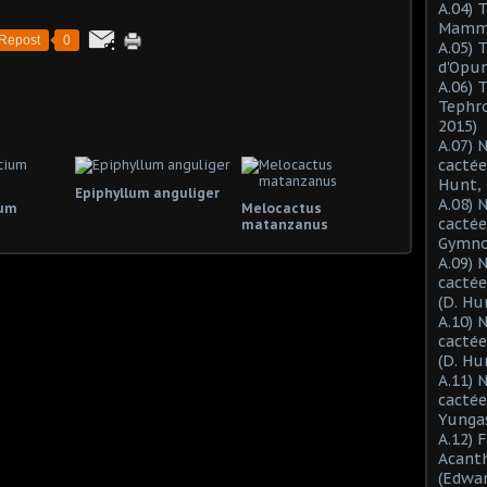
A.04) 
Mammil
Repost
0
A.05) 
d'Opun
A.06) 
Tephro
2015)
A.07) 
cactée
Hunt, 
Epiphyllum anguliger
A.08) 
ium
Melocactus
cactée
matanzanus
Gymnoc
A.09) 
cactée
(D. Hu
A.10) 
cacté
(D. Hu
A.11) 
cactée
Yungas
A.12) 
Acant
(Edwar