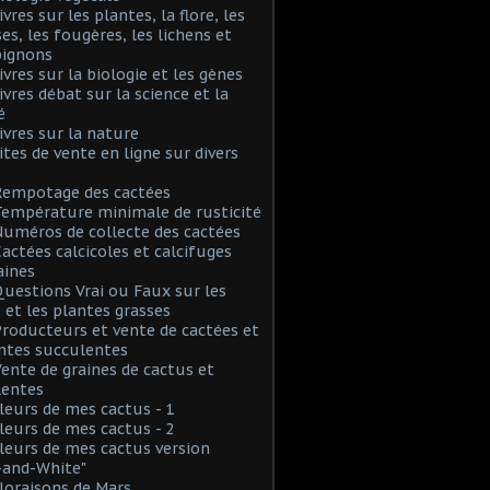
ivres sur les plantes, la flore, les
s, les fougères, les lichens et
ignons
Livres sur la biologie et les gènes
Livres débat sur la science et la
é
Livres sur la nature
Sites de vente en ligne sur divers
Rempotage des cactées
Température minimale de rusticité
Numéros de collecte des cactées
Cactées calcicoles et calcifuges
aines
Questions Vrai ou Faux sur les
 et les plantes grasses
Producteurs et vente de cactées et
ntes succulentes
Vente de graines de cactus et
lentes
Fleurs de mes cactus - 1
Fleurs de mes cactus - 2
Fleurs de mes cactus version
-and-White"
Floraisons de Mars