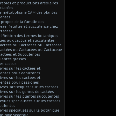
Aréoles et productions aréolaires
ctacées
Le métabolisme CAM des plantes
lentes
A propos de la famille des
eae: feuilles et succulence chez
ctaceae
Définition des termes botaniques
ués aux cactus et succulentes
Cactées ou Cactacées ou Cactaceae
Cactées ou Cactacées ou Cactaceae
Cactées et Succulentes
Plantes grasses
Les cactus
Livres sur les cactées et
lentes pour débutants
Livres sur les cactées et
entes pour passionés.
ivres "artistiques" sur les cactées
Livres sur les genres de cactées
Livres sur les plantes succulentes
Revues spécialisées sur les cactées
culentes
Livres spécialisés sur la botanique
biologie végétale