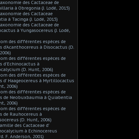
Taxonomie des Cactaceae de
laria à Obregonia (J. Lodé, 2015)
Taxonomie des Cactaceae
tia à Tacinga (J. Lodé, 2015)
Taxonomie des Cactaceae de
cactus à Yungasocereus (J. Lodé,
Nom des différentes espèces de
s d'Acanthocereus à Disocactus (D.
2006)
Nom des différentes espèces de
s d'Echinocactus à
alycium (D. Hunt, 2006)
Nom des différentes espèces de
s d' Haageocereus à Myrtillocactus
nt, 2006)
Nom des différentes espèces de
es de Neobuxbaumia à Quiabentia
nt, 2006)
Nom des différentes espèces de
s de Rauhocereus à
ocereus (D. Hunt, 2006)
Famille des Cactaceae d'
hocalycium à Echinocereus
d. F. Anderson, 2001)