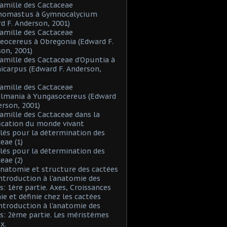
Famille des Cactaceae
inomastus à Gymnocalycium
d F. Anderson, 2001)
Famille des Cactaceae
eocereus à Obregonia (Edward F.
on, 2001)
Famille des Cactaceae d'Opuntia à
icarpus (Edward F. Anderson,
Famille des Cactaceae
elmania à Yungasocereus (Edward
erson, 2001)
Famille des Cactaceae dans la
fication du monde vivant
Clés pour la détermination des
eae (1)
Clés pour la détermination des
eae (2)
Anatomie et structure des cactées
Introduction à l'anatomie des
s: 1ère partie. Axes, Croissances
nie et définie chez les cactées
Introduction à l'anatomie des
s: 2ème partie. Les méristèmes
x.