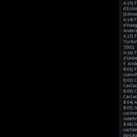
A.13) 
d'Ech
(Edwar
A.14) 
d'Haag
Anders
A.15) 
Turbin
2001)
A.16) 
d'Ueb
F. And
B.01) 
classi
B.02) 
Cactac
B.03) 
Cactac
B.04) 
B.05) 
cactée
indéfi
B.06) 
cactée
apicau