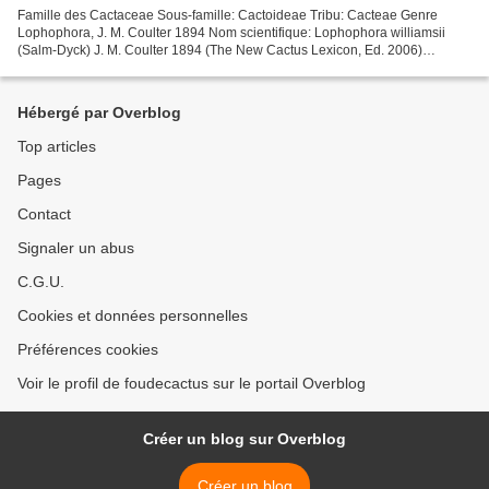
Famille des Cactaceae Sous-famille: Cactoideae Tribu: Cacteae Genre
Lophophora, J. M. Coulter 1894 Nom scientifique: Lophophora williamsii
(Salm-Dyck) J. M. Coulter 1894 (The New Cactus Lexicon, Ed. 2006)
Distributions: Mexique (Chihuahua, Coahuila, Nuevo...
Hébergé par Overblog
Top articles
Pages
Contact
Signaler un abus
C.G.U.
Cookies et données personnelles
Préférences cookies
Voir le profil de foudecactus sur le portail Overblog
Créer un blog sur Overblog
Créer un blog