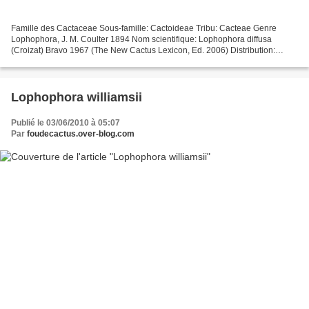
Famille des Cactaceae Sous-famille: Cactoideae Tribu: Cacteae Genre
Lophophora, J. M. Coulter 1894 Nom scientifique: Lophophora diffusa
(Croizat) Bravo 1967 (The New Cactus Lexicon, Ed. 2006) Distribution:
Mexique (Hidalgo, Querétaro, San Luis Potosi)....
Lophophora williamsii
Publié le 03/06/2010 à 05:07
Par
foudecactus.over-blog.com