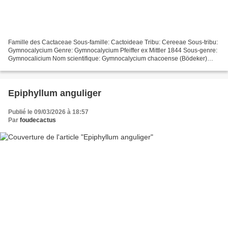
Famille des Cactaceae Sous-famille: Cactoideae Tribu: Cereeae Sous-tribu:
Gymnocalycium Genre: Gymnocalycium Pfeiffer ex Mittler 1844 Sous-genre:
Gymnocalicium Nom scientifique: Gymnocalycium chacoense (Bödeker)
Backeberg 1936 (New Cactus Lexicon, D....
Epiphyllum anguliger
Publié le 09/03/2026 à 18:57
Par
foudecactus