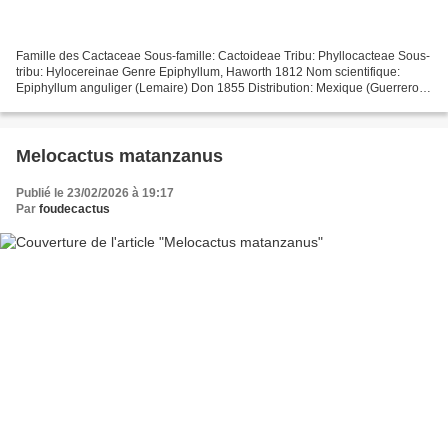
Famille des Cactaceae Sous-famille: Cactoideae Tribu: Phyllocacteae Sous-
tribu: Hylocereinae Genre Epiphyllum, Haworth 1812 Nom scientifique:
Epiphyllum anguliger (Lemaire) Don 1855 Distribution: Mexique (Guerrero,
Jalisco, Nayarit, Oaxaca). Altitude:...
Melocactus matanzanus
Publié le 23/02/2026 à 19:17
Par
foudecactus