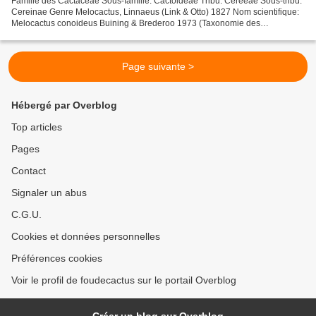
Famille des Cactaceae Sous-famille: Cactoideae Tribu: Cereeae Sous-tribu:
Cereinae Genre Melocactus, Linnaeus (Link & Otto) 1827 Nom scientifique:
Melocactus conoideus Buining & Brederoo 1973 (Taxonomie des
Cactaceae, J. Lodé, Ed 2015) Distribution: Brésil...
Page suivante >
Hébergé par Overblog
Top articles
Pages
Contact
Signaler un abus
C.G.U.
Cookies et données personnelles
Préférences cookies
Voir le profil de foudecactus sur le portail Overblog