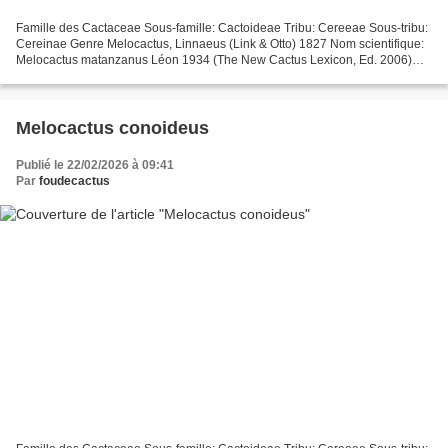
Famille des Cactaceae Sous-famille: Cactoideae Tribu: Cereeae Sous-tribu:
Cereinae Genre Melocactus, Linnaeus (Link & Otto) 1827 Nom scientifique:
Melocactus matanzanus Léon 1934 (The New Cactus Lexicon, Ed. 2006)
Distribution: Cuba (Matanzas). Etymologie:...
Melocactus conoideus
Publié le 22/02/2026 à 09:41
Par
foudecactus