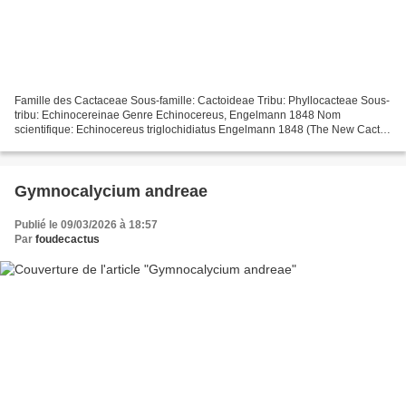
Famille des Cactaceae Sous-famille: Cactoideae Tribu: Phyllocacteae Sous-
tribu: Echinocereinae Genre Echinocereus, Engelmann 1848 Nom
scientifique: Echinocereus triglochidiatus Engelmann 1848 (The New Cactus
Lexicon, Ed. 2006) Distribution: Etats-Unis...
Gymnocalycium andreae
Publié le 09/03/2026 à 18:57
Par
foudecactus