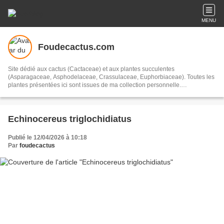
MENU
Foudecactus.com
Site dédié aux cactus (Cactaceae) et aux plantes succulentes
(Asparagaceae, Asphodelaceae, Crassulaceae, Euphorbiaceae). Toutes les
plantes présentées ici sont issues de ma collection personnelle.
Gymnocalycium, Mammillaria, Turbinicarpus, Parodia, Astrophytum,
Echinopsis, Ferocactus, Aloe, Copiapoa, Eriocyse, Notocactus, Kalanchloe,
Cleistocactus, Echinocereus, Neoporteria, Echinofossulocactus...
Echinocereus triglochidiatus
Publié le 12/04/2026 à 10:18
Par
foudecactus