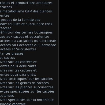
Aréoles et productions aréolaires
ctacées
Le métabolisme CAM des plantes
lentes
A propos de la famille des
eae: feuilles et succulence chez
ctaceae
Définition des termes botaniques
ués aux cactus et succulentes
Cactées ou Cactacées ou Cactaceae
Cactées ou Cactacées ou Cactaceae
Cactées et Succulentes
Plantes grasses
Les cactus
Livres sur les cactées et
lentes pour débutants
Livres sur les cactées et
entes pour passionés.
ivres "artistiques" sur les cactées
Livres sur les genres de cactées
Livres sur les plantes succulentes
Revues spécialisées sur les cactées
culentes
Livres spécialisés sur la botanique
biologie végétale