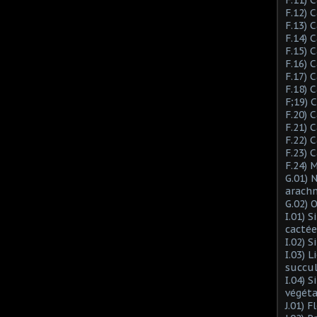
F.12) 
F.13) 
F.14) 
F.15) 
F.16) 
F.17) 
F.18) 
F;19)
F.20) 
F.21) 
F.22) 
F.23) 
F.24) 
G.01) 
arach
G.02) 
I.01) 
cactée
I.02) 
I.03) L
succu
I.04) 
végéta
J.01) 