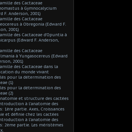
Famille des Cactaceae
inomastus à Gymnocalycium
d F. Anderson, 2001)
Famille des Cactaceae
eocereus à Obregonia (Edward F.
on, 2001)
Famille des Cactaceae d'Opuntia à
icarpus (Edward F. Anderson,
Famille des Cactaceae
elmania à Yungasocereus (Edward
erson, 2001)
Famille des Cactaceae dans la
fication du monde vivant
Clés pour la détermination des
eae (1)
Clés pour la détermination des
eae (2)
Anatomie et structure des cactées
Introduction à l'anatomie des
s: 1ère partie. Axes, Croissances
nie et définie chez les cactées
Introduction à l'anatomie des
s: 2ème partie. Les méristèmes
x.