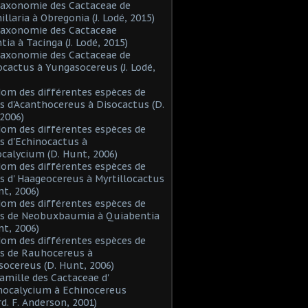
Taxonomie des Cactaceae de
laria à Obregonia (J. Lodé, 2015)
Taxonomie des Cactaceae
tia à Tacinga (J. Lodé, 2015)
Taxonomie des Cactaceae de
cactus à Yungasocereus (J. Lodé,
Nom des différentes espèces de
s d'Acanthocereus à Disocactus (D.
2006)
Nom des différentes espèces de
s d'Echinocactus à
alycium (D. Hunt, 2006)
Nom des différentes espèces de
s d' Haageocereus à Myrtillocactus
nt, 2006)
Nom des différentes espèces de
es de Neobuxbaumia à Quiabentia
nt, 2006)
Nom des différentes espèces de
s de Rauhocereus à
ocereus (D. Hunt, 2006)
Famille des Cactaceae d'
hocalycium à Echinocereus
d. F. Anderson, 2001)