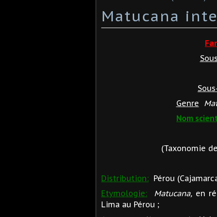
Matucana inte
Fa
Sous
Sous-
Genre
Ma
Nom scient
(Taxonomie des
Distribution:
Pérou (Cajamarca
Etymologie:
Matucana,
en ré
Lima au Pérou ;