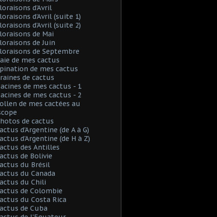
loraisons d'Avril
loraisons d'Avril (suite 1)
loraisons d'Avril (suite 2)
Floraisons de Mai
Floraisons de Juin
Floraisons de Septembre
Baie de mes cactus
Spination de mes cactus
Graines de cactus
Racines de mes cactus - 1
Racines de mes cactus - 2
Pollen de mes cactées au
scope
Photos de cactus
Cactus d'Argentine (de A à G)
Cactus d'Argentine (de H à Z)
Cactus des Antilles
Cactus de Bolivie
Cactus du Brésil
Cactus du Canada
Cactus du Chili
Cactus de Colombie
Cactus du Costa Rica
Cactus de Cuba
Cactus de l'Equateur