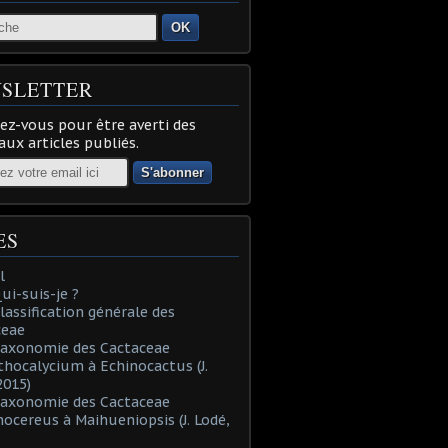
OK
SLETTER
z-vous pour être averti des
ux articles publiés.
ES
l
Qui-suis-je ?
Classification générale des
ceae
Taxonomie des Cactaceae
thocalycium à Echinocactus (J.
2015)
Taxonomie des Cactaceae
nocereus à Maihueniopsis (J. Lodé,