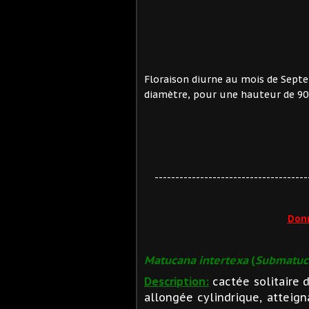
Floraison diurne au mois de Sept
diamètre, pour une hauteur de 9
-------------------------------------
Don
Matucana intertexa
(
Submatuca
Description:
cactée solitaire 
allongée cylindrique, atteig