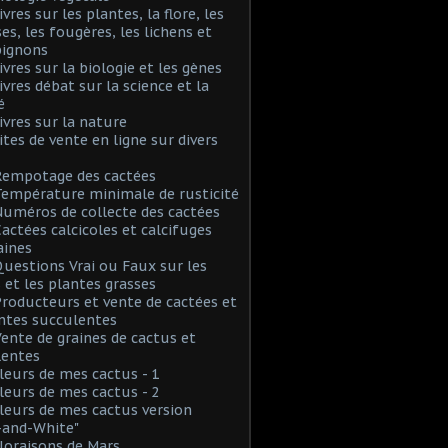
ivres sur les plantes, la flore, les
s, les fougères, les lichens et
ignons
Livres sur la biologie et les gènes
Livres débat sur la science et la
é
Livres sur la nature
Sites de vente en ligne sur divers
Rempotage des cactées
Température minimale de rusticité
Numéros de collecte des cactées
Cactées calcicoles et calcifuges
aines
Questions Vrai ou Faux sur les
 et les plantes grasses
Producteurs et vente de cactées et
ntes succulentes
Vente de graines de cactus et
lentes
Fleurs de mes cactus - 1
Fleurs de mes cactus - 2
Fleurs de mes cactus version
-and-White"
Floraisons de Mars