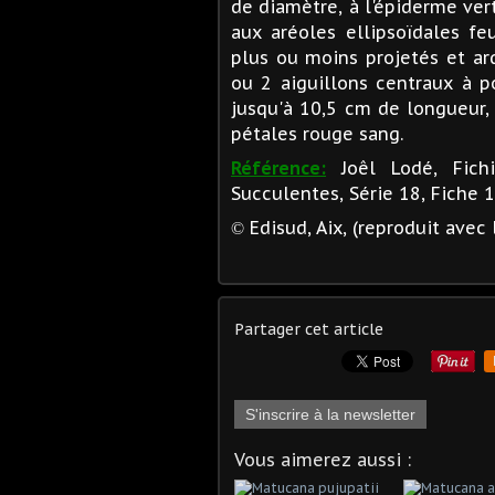
de diamètre, à l'épiderme ve
aux aréoles ellipsoïdales fe
plus ou moins projetés et arq
ou 2 aiguillons centraux à p
jusqu'à 10,5 cm de longueur, 
pétales rouge sang.
Référence:
Joêl Lodé, Fich
Succulentes, Série 18, Fiche 
Edisud, Aix, (reproduit avec 
©
Partager cet article
S'inscrire à la newsletter
Vous aimerez aussi :