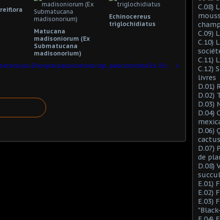
C.08) L
eiflora
mousse
Echinocereus
triglochidiatus
champ
Matucana
C.09) 
madisoniorum (Ex
C.10) 
Submatucana
sociét
madisonorium)
C.11) 
Neoporteria paucicostata (ou Eriosyce paucicostata ssp. paucicostata Ex. Eriosyce taltalensis ssp. paucicostata)
C.12) 
livres
D.01) 
D.02) 
D.03) 
D.04) 
mexic
D.06) 
cactus
D.07) 
de pla
D.08) 
succu
E.01) 
E.02) 
E.03) 
"Black
E.04) 