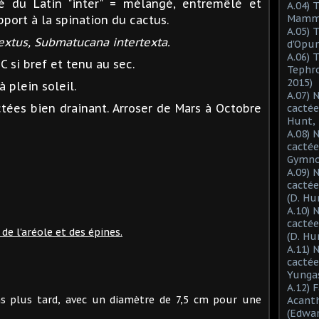
vé du Latin "inter" = mélangé, entremêlé et
A.04) 
Mammil
apport à la spination du cactus.
A.05) 
textus, Submatucana intertexta.
d'Opun
A.06) 
C si bref et tenu au sec.
Tephro
2015)
 plein soleil.
A.07) 
ées bien drainant. Arroser de Mars à Octobre
cactée
Hunt, 
A.08) 
cactée
Gymnoc
A.09) 
cactée
(D. Hu
A.10) 
cacté
 de l'aréole et des épines.
(D. Hu
A.11) 
cactée
Yungas
A.12) 
s plus tard, avec un diamètre de 7,5 cm pour une
Acant
(Edwar