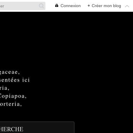
Connexion
+
Créer mon blog
gaceae,
entées ici
ria,
Copiapoa,
orteria,
HERCHE