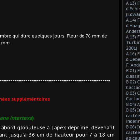
A.13) 
d'Ech
(Edwar
A.14) 
d'Haag
Anders
embre qui dure quelques jours. Fleur de 76 mm de
A.15) 
Turbin
0 mm.
2001)
A.16) 
d'Ueb
F. And
B.01) 
classi
-----------------------------------------------------------
B.02) 
Cactac
B.03) 
Cactac
nées suppléméntaires
B.04) 
B.05) 
cactée
na intertexa
)
indéfi
B.06) 
d'abord globuleuse à l'apex déprimé, devenant
cactée
nant jusqu'à 36 cm de hauteur pour 7 à 18 cm
apicau