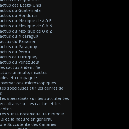
Cactus des Etats-Unis
Cactus du Guatemala
Cactus du Honduras
Cactus du Mexique de A à F
Cactus du Mexique de G à N
Cactus du Mexique de O à Z
Cactus du Nicaragua
 Cactus du Panama
Cactus du Paraguay
Cactus du Pérou
Cactus de l'Uruguay
Cactus du Venezuela
Mes cactus à identifier
Nature animale, insectes,
nides et compagnie
Observations microscopiques
Sites spécialisés sur les genres de
s
Sites spécialisés sur les succulentes
iens divers sur les cactus et les
lentes
Sites sur la botanique, la biologie
le et la nature en général
Flore Succulente des Canaries