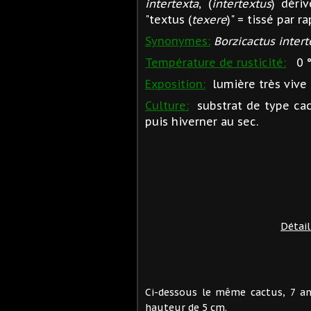
intertexta
, (
intertextus
) déri
"textus (
texere
)" = tissé par r
Synonymes:
Borzicactus inter
Température de rusticité:
0 °
Exposition
:
lumière très vive à
Culture:
substrat de type cact
puis hiverner au sec.
Détail
Ci-dessous le même cactus, 7 an
hauteur de 5 cm.