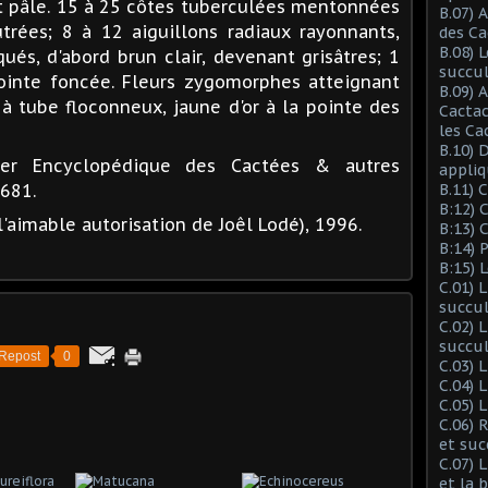
rt pâle. 15 à 25 côtes tuberculées mentonnées
B.07) 
utrées; 8 à 12 aiguillons radiaux rayonnants,
des Ca
B.08) 
ués, d'abord brun clair, devenant grisâtres; 1
succu
ointe foncée. Fleurs zygomorphes atteignant
B.09) 
à tube floconneux, jaune d'or à la pointe des
Cactac
les Ca
B.10) 
ier Encyclopédique des Cactées & autres
appliq
1681.
B.11) 
B:12) 
l'aimable autorisation de Joêl Lodé), 1996.
B:13) 
B:14) 
B:15) 
C.01) 
succu
C.02) 
succul
Repost
0
C.03) L
C.04) 
C.05) 
C.06) 
et suc
C.07) 
et la 