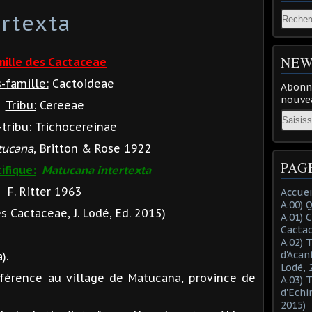
rtexta
NEW
mille des Cactaceae
-famille:
Cactoideae
Abonne
nouvea
Tribu:
Cereeae
Email
tribu:
Trichocereinae
tucana
, Britton & Rose 1922
PAG
ifique:
Matucana intertexta
F. Ritter 1963
Accuei
A.00) 
 Cactaceae, J. Lodé, Ed. 2015)
A.01) 
Cacta
A.02) 
d'Acan
).
Lodé, 
férence au village de Matucana, province de
A.03) 
d'Echi
2015)