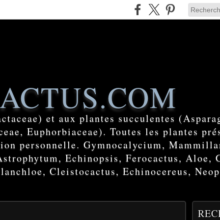
ACTUS.COM
actaceae) et aux plantes succulentes (Aspara
eae, Euphorbiaceae). Toutes les plantes prés
ction personnelle. Gymnocalycium, Mammilla
Astrophytum, Echinopsis, Ferocactus, Aloe, 
lanchloe, Cleistocactus, Echinocereus, Neop
REC