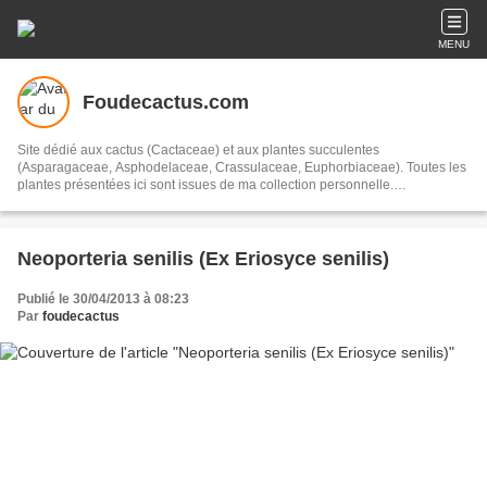
MENU
Foudecactus.com
Site dédié aux cactus (Cactaceae) et aux plantes succulentes
(Asparagaceae, Asphodelaceae, Crassulaceae, Euphorbiaceae). Toutes les
plantes présentées ici sont issues de ma collection personnelle.
Gymnocalycium, Mammillaria, Turbinicarpus, Parodia, Astrophytum,
Echinopsis, Ferocactus, Aloe, Copiapoa, Eriocyse, Notocactus, Kalanchloe,
Cleistocactus, Echinocereus, Neoporteria, Echinofossulocactus...
Neoporteria senilis (Ex Eriosyce senilis)
Publié le 30/04/2013 à 08:23
Par
foudecactus