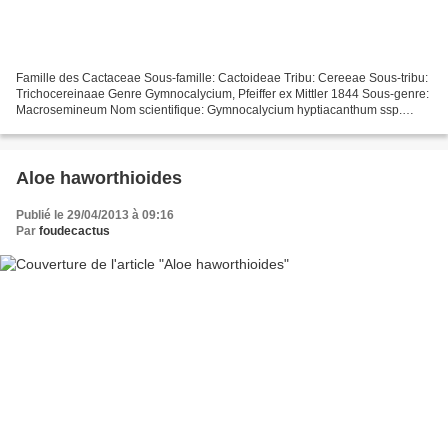
Famille des Cactaceae Sous-famille: Cactoideae Tribu: Cereeae Sous-tribu:
Trichocereinaae Genre Gymnocalycium, Pfeiffer ex Mittler 1844 Sous-genre:
Macrosemineum Nom scientifique: Gymnocalycium hyptiacanthum ssp.
uruguayense (Arechavaleta) Meregali 2008...
Aloe haworthioides
Publié le 29/04/2013 à 09:16
Par
foudecactus