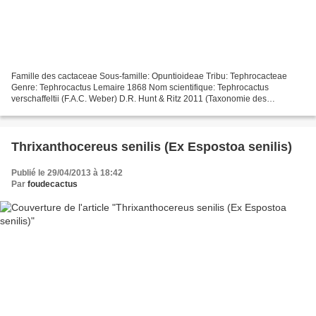
Famille des cactaceae Sous-famille: Opuntioideae Tribu: Tephrocacteae
Genre: Tephrocactus Lemaire 1868 Nom scientifique: Tephrocactus
verschaffeltii (F.A.C. Weber) D.R. Hunt & Ritz 2011 (Taxonomie des
Cactaceae, J. Lodé, Ed. 2015) Ancienne classification...
Thrixanthocereus senilis (Ex Espostoa senilis)
Publié le 29/04/2013 à 18:42
Par
foudecactus