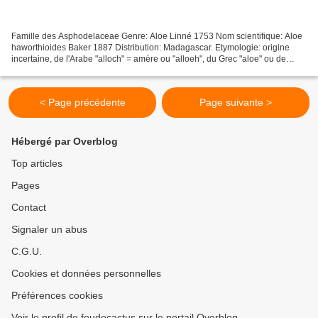
Famille des Asphodelaceae Genre: Aloe Linné 1753 Nom scientifique: Aloe
haworthioides Baker 1887 Distribution: Madagascar. Etymologie: origine
incertaine, de l'Arabe "alloch" = amère ou "alloeh", du Grec "aloe" ou de
l'Hébreu "ahalim ou allal" = amère;...
< Page précédente
Page suivante >
Hébergé par Overblog
Top articles
Pages
Contact
Signaler un abus
C.G.U.
Cookies et données personnelles
Préférences cookies
Voir le profil de foudecactus sur le portail Overblog