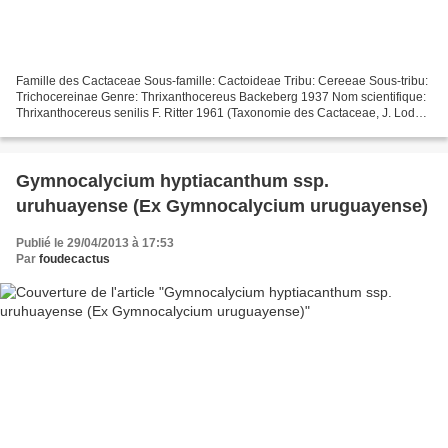
Famille des Cactaceae Sous-famille: Cactoideae Tribu: Cereeae Sous-tribu:
Trichocereinae Genre: Thrixanthocereus Backeberg 1937 Nom scientifique:
Thrixanthocereus senilis F. Ritter 1961 (Taxonomie des Cactaceae, J. Lodé,
Ed. 2015) Ancienne classification...
Gymnocalycium hyptiacanthum ssp.
uruhuayense (Ex Gymnocalycium uruguayense)
Publié le 29/04/2013 à 17:53
Par
foudecactus