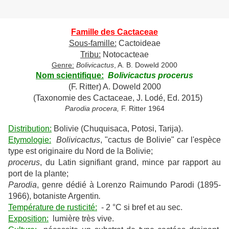
Famille des Cactaceae
Sous-famille:
Cactoideae
Tribu:
Notocacteae
Genre:
Bolivicactus
, A. B. Doweld 2000
Nom scientifique:
Bolivicactus procerus
(F. Ritter) A. Doweld 2000
(Taxonomie des Cactaceae, J. Lodé, Ed. 2015)
Parodia procera,
F. Ritter 1964
Distribution:
Bolivie (Chuquisaca, Potosi, Tarija).
Etymologie:
Bolivicactus
, "cactus de Bolivie" car l'espèce
type est originaire du Nord de la Bolivie;
procerus
, du Latin signifiant grand, mince par rapport au
port de la plante;
Parodia
, genre dédié à Lorenzo Raimundo Parodi (1895-
1966), botaniste Argentin
.
Température de rusticité:
- 2 °C si bref et au sec.
Exposition:
lumière très vive.