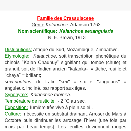
Famille des Crassulaceae
Genre
Kalanchoe
, Adanson 1763
Nom scientifique:
Kalanchoe
sexangularis
N. E. Brown, 1913
Distributions:
Afrique du Sud, Mozambique, Zimbabwe.
Etymologie:
Kalanchoe
, soit transcription phonétique du
chinois "Kalan Chauhuy" signifiant qui tombe (chute) et
grandit, soit de l'Indien ancien "kalanka-" = tâche, rouille et
"chaya" = brillant;
sexangularis
, du Latin "sex" = six et "angularis" =
anguleux, incliné, par rapport aux tiges.
Synonyme:
Kalanchoe rubinea.
Température de rusticité:
- 2 °C au sec.
Exposition:
lumière très vive à plein soleil.
Culture:
nécessite un substrat drainant. Arroser de Mars à
Octobre puis diminuer les arrosage l'hiver (une fois par
mois par beau temps). Les feuilles deviennent rouges