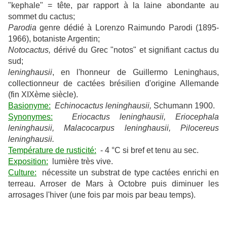
"kephale" = tête, par rapport à la laine abondante au
sommet du cactus;
Parodia
genre dédié à Lorenzo Raimundo Parodi (1895-
1966), botaniste Argentin;
Notocactus,
dérivé du Grec "notos" et signifiant cactus du
sud;
leninghausii
, en l'honneur de Guillermo Leninghaus,
collectionneur de cactées brésilien d'origine Allemande
(fin XIXème siècle).
Basionyme:
Echinocactus leninghausii,
Schumann 1900.
Synonymes:
Eriocactus leninghausii, Eriocephala
leninghausii, Malacocarpus leninghausii,
Pilocereus
leninghausii.
Température de rusticité:
- 4 °C si bref et tenu au sec.
Exposition:
lumière très vive.
Culture:
nécessite un substrat de type cactées enrichi en
terreau. Arroser de Mars à Octobre puis diminuer les
arrosages l'hiver (une fois par mois par beau temps).