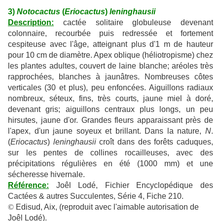
3)
Notocactus
(
Eriocactus
)
leninghausii
Description:
cactée solitaire globuleuse devenant
colonnaire, recourbée puis redressée et fortement
cespiteuse avec l'âge, atteignant plus d'1 m de hauteur
pour 10 cm de diamètre. Apex oblique (héliotropisme) chez
les plantes adultes, couvert de laine blanche; aréoles très
rapprochées, blanches à jaunâtres. Nombreuses côtes
verticales (30 et plus), peu enfoncées. Aiguillons radiaux
nombreux, séteux, fins, très courts, jaune miel à doré,
devenant gris; aiguillons centraux plus longs, un peu
hirsutes, jaune d'or. Grandes fleurs apparaissant près de
l'apex, d'un jaune soyeux et brillant. Dans la nature,
N
.
(
Eriocactus
)
leninghausii
croît dans des forêts caduques,
sur les pentes de collines rocailleuses, avec des
précipitations régulières en été (1000 mm) et une
sécheresse hivernale.
Référence:
Joêl Lodé, Fichier Encyclopédique des
Cactées & autres Succulentes, Série 4, Fiche 210.
©
Edisud, Aix, (reproduit avec l'aimable autorisation de
Joêl Lodé).