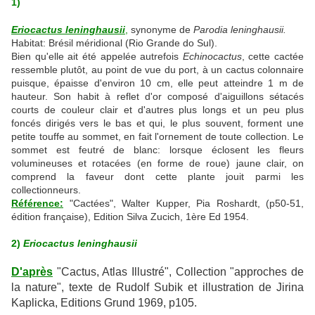
1)
Eriocactus leninghausii
,
synonyme de
Parodia leninghausii.
Habitat: Brésil méridional (Rio Grande do Sul).
Bien qu'elle ait été appelée autrefois
Echinocactus
, cette cactée
ressemble plutôt, au point de vue du port, à un cactus colonnaire
puisque, épaisse d'environ 10 cm, elle peut atteindre 1 m de
hauteur. Son habit à reflet d'or composé d'aiguillons sétacés
courts de couleur clair et d'autres plus longs et un peu plus
foncés dirigés vers le bas et qui, le plus souvent, forment une
petite touffe au sommet, en fait l'ornement de toute collection. Le
sommet est feutré de blanc: lorsque éclosent les fleurs
volumineuses et rotacées (en forme de roue) jaune clair, on
comprend la faveur dont cette plante jouit parmi les
collectionneurs.
Référence:
"Cactées", Walter Kupper, Pia Roshardt, (p50-51,
édition française), Edition Silva Zucich, 1ère Ed 1954.
2)
Eriocactus leninghausii
D'après
"Cactus, Atlas Illustré", Collection "approches de
la nature", texte de Rudolf Subik et illustration de Jirina
Kaplicka, Editions Grund 1969, p105.