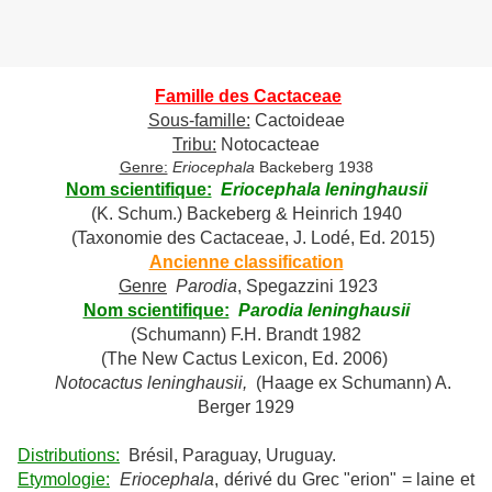
Famille des Cactaceae
Sous-famille:
Cactoideae
Tribu:
Notocacteae
Genre:
Eriocephala
Backeberg 1938
Nom scientifique:
Eriocephala leninghausii
(K. Schum.) Backeberg & Heinrich 1940
(Taxonomie des Cactaceae, J. Lodé, Ed. 2015)
Ancienne classification
Genre
Parodia
, Spegazzini 1923
Nom scientifique:
Parodia leninghausii
(Schumann) F.H. Brandt 1982
(The New Cactus Lexicon, Ed. 2006)
Notocactus leninghausii,
(Haage ex Schumann) A.
Berger 1929
Distributions:
Brésil, Paraguay, Uruguay.
Etymologie:
Eriocephala
, dérivé du Grec "erion" = laine et