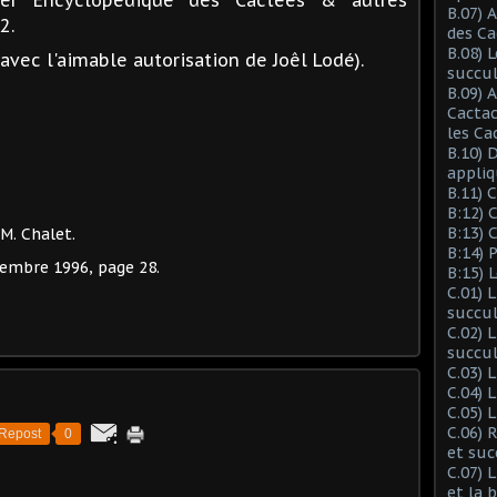
B.07) 
2.
des Ca
B.08) 
avec l'aimable autorisation de Joêl Lodé).
succu
B.09) 
Cactac
les Ca
B.10) 
appliq
B.11) 
B:12) 
B:13) 
 M. Chalet.
B:14) 
embre 1996, page 28.
B:15) 
C.01) 
succu
C.02) 
succul
C.03) L
C.04) 
C.05) 
C.06) 
Repost
0
et suc
C.07) 
et la 