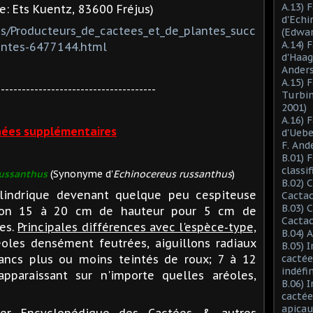
A.13) 
: Ets Kuentz, 83600 Fréjus)
d'Ech
es/Producteurs_de_cactees_et_de_plantes_succ
(Edwar
A.14) 
entes-6477144.html
d'Haag
Anders
A.15) 
--------------------------------------
Turbin
2001)
A.16) 
ées supplémentaires
d'Ueb
F. And
B.01) 
classi
ussanthus
(Synonyme d'
Echinocereus russanthus
)
B.02) 
lindrique devenant quelque peu cespiteuse
Cactac
B.03) 
viron 15 à 20 cm de hauteur pour 5 cm de
Cactac
es.
Principales différences avec l'espèce-type,
B.04) 
oles densément feutrées, aiguillons radiaux
B.05) 
ancs plus ou moins teintés de roux; 7 à 12
cactée
indéfi
apparaissant sur n'importe quelles aréoles,
B.06) 
cactée
apicau
ier Encyclopédique des Cactées & autres