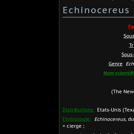
Echinocereus 
Fa
Sous
Tr
Sous-
Genre
Ech
Nom scientif
(The New 
Distributions:
Etats-Unis (Texa
Etymologie:
Echinocereus
, d
= cierge ;