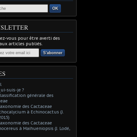
OK
SLETTER
z-vous pour être averti des
ux articles publiés.
ES
l
Qui-suis-je ?
Classification générale des
ceae
Taxonomie des Cactaceae
thocalycium à Echinocactus (J.
2015)
Taxonomie des Cactaceae
nocereus à Maihueniopsis (J. Lodé,