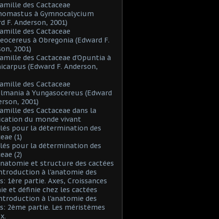
Famille des Cactaceae
inomastus à Gymnocalycium
d F. Anderson, 2001)
Famille des Cactaceae
eocereus à Obregonia (Edward F.
on, 2001)
Famille des Cactaceae d'Opuntia à
icarpus (Edward F. Anderson,
Famille des Cactaceae
elmania à Yungasocereus (Edward
erson, 2001)
Famille des Cactaceae dans la
fication du monde vivant
Clés pour la détermination des
eae (1)
Clés pour la détermination des
eae (2)
Anatomie et structure des cactées
Introduction à l'anatomie des
s: 1ère partie. Axes, Croissances
nie et définie chez les cactées
Introduction à l'anatomie des
s: 2ème partie. Les méristèmes
x.