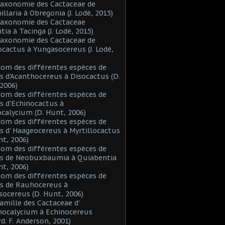
Taxonomie des Cactaceae de
laria à Obregonia (J. Lodé, 2015)
Taxonomie des Cactaceae
tia à Tacinga (J. Lodé, 2015)
Taxonomie des Cactaceae de
cactus à Yungasocereus (J. Lodé,
Nom des différentes espèces de
s d'Acanthocereus à Disocactus (D.
2006)
Nom des différentes espèces de
s d'Echinocactus à
alycium (D. Hunt, 2006)
Nom des différentes espèces de
s d' Haageocereus à Myrtillocactus
nt, 2006)
Nom des différentes espèces de
es de Neobuxbaumia à Quiabentia
nt, 2006)
Nom des différentes espèces de
s de Rauhocereus à
ocereus (D. Hunt, 2006)
Famille des Cactaceae d'
hocalycium à Echinocereus
d. F. Anderson, 2001)