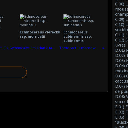
C.08) L
mousse
champ
C.09) 
C.10) 
s
sociét
Echinocereus viereckii
Echinocereus
C.11) 
ssp. morricalii
subinermis ssp.
C.12) 
subinermis
livres
Gymnocalycium reductum ssp. leeanum (Ex Gymnocalycium schatzlianum)
Thelocactus macdowellii
D.01) 
D.02) 
D.03) 
D.04) 
mexic
D.06) 
cactus
D.07) 
de pla
D.08) 
succu
E.01) 
E.02) 
E.03) 
"Black
E.04) 