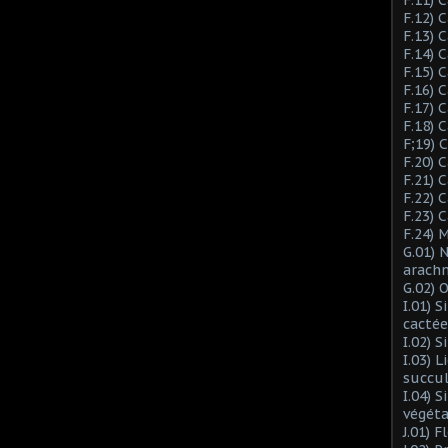
F.12) 
F.13) 
F.14) 
F.15) 
F.16) 
F.17) 
F.18) 
F;19)
F.20) 
F.21) 
F.22) 
F.23) 
F.24) 
G.01) 
arach
G.02) 
I.01) 
cactée
I.02) 
I.03) L
succu
I.04) 
végéta
J.01) 