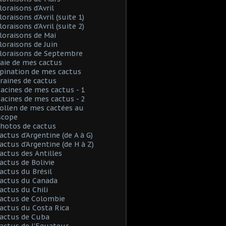
loraisons d'Avril
loraisons d'Avril (suite 1)
loraisons d'Avril (suite 2)
Floraisons de Mai
Floraisons de Juin
Floraisons de Septembre
Baie de mes cactus
Spination de mes cactus
Graines de cactus
Racines de mes cactus - 1
Racines de mes cactus - 2
Pollen de mes cactées au
scope
Photos de cactus
Cactus d'Argentine (de A à G)
Cactus d'Argentine (de H à Z)
Cactus des Antilles
Cactus de Bolivie
Cactus du Brésil
Cactus du Canada
Cactus du Chili
Cactus de Colombie
Cactus du Costa Rica
Cactus de Cuba
Cactus de l'Equateur