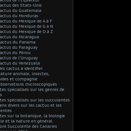
Cactus des Etats-Unis
Cactus du Guatemala
Cactus du Honduras
Cactus du Mexique de A à F
Cactus du Mexique de G à N
Cactus du Mexique de O à Z
Cactus du Nicaragua
 Cactus du Panama
Cactus du Paraguay
Cactus du Pérou
Cactus de l'Uruguay
Cactus du Venezuela
Mes cactus à identifier
Nature animale, insectes,
nides et compagnie
Observations microscopiques
Sites spécialisés sur les genres de
s
Sites spécialisés sur les succulentes
iens divers sur les cactus et les
lentes
Sites sur la botanique, la biologie
le et la nature en général
Flore Succulente des Canaries