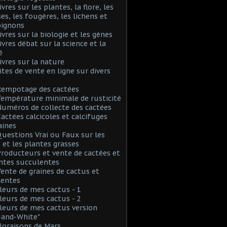
ivres sur les plantes, la flore, les
s, les fougères, les lichens et
ignons
Livres sur la biologie et les gènes
Livres débat sur la science et la
é
Livres sur la nature
Sites de vente en ligne sur divers
Rempotage des cactées
Température minimale de rusticité
Numéros de collecte des cactées
Cactées calcicoles et calcifuges
aines
Questions Vrai ou Faux sur les
 et les plantes grasses
Producteurs et vente de cactées et
ntes succulentes
Vente de graines de cactus et
lentes
Fleurs de mes cactus - 1
Fleurs de mes cactus - 2
Fleurs de mes cactus version
-and-White"
Floraisons de Mars