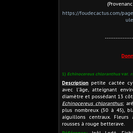
(Provenance
https://foudecactus.com/pag
ul
---------------
Donn
1)
Echinocereus chloranthus
var.
r
Description
petite cactée cy
avec l'âge, atteignant en
diamètre et possédant 13 côt
Echinocereus chloranthus
:
aré
plus nombreux (30 à 45), bl
aiguillons centraux. Fleurs 
rousses à rouge betterave.
Référence:
Joêl Lodé, Fich