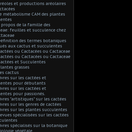
Aréoles et productions aréolaires
ctacées
Le métabolisme CAM des plantes
lentes
A propos de la famille des
eae: feuilles et succulence chez
ctaceae
Définition des termes botaniques
ués aux cactus et succulentes
Cactées ou Cactacées ou Cactaceae
Cactées ou Cactacées ou Cactaceae
Cactées et Succulentes
Plantes grasses
Les cactus
Livres sur les cactées et
lentes pour débutants
Livres sur les cactées et
entes pour passionés.
ivres "artistiques" sur les cactées
Livres sur les genres de cactées
Livres sur les plantes succulentes
Revues spécialisées sur les cactées
culentes
Livres spécialisés sur la botanique
biologie végétale