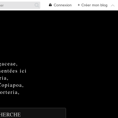
Connexion
+
Créer mon blog
gaceae,
entées ici
ria,
Copiapoa,
orteria,
HERCHE