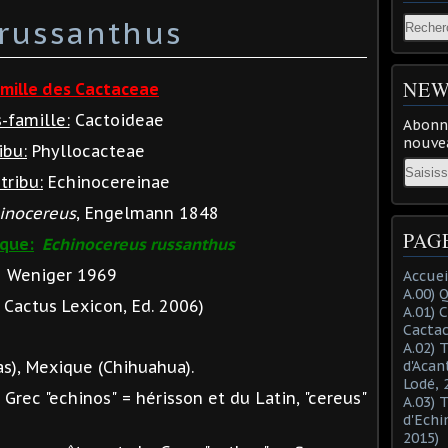
russanthus
NEW
mille des Cactaceae
-famille:
Cactoideae
Abonne
nouvea
ibu:
Phyllocacteae
Email
tribu:
Echinocereinae
inocereus
, Engelmann 1848
PAG
ique:
Echinocereus russanthus
Weniger 1969
Accuei
A.00) 
Cactus Lexicon, Ed. 2006)
A.01) 
Cacta
A.02) 
s), Mexique (Chihuahua).
d'Acan
Lodé, 
u Grec "echinos" = hérisson et du Latin, "cereus"
A.03) 
d'Echi
2015)