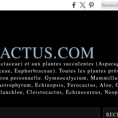
ACTUS.COM
actaceae) et aux plantes succulentes (Aspara
eae, Euphorbiaceae). Toutes les plantes prés
ction personnelle. Gymnocalycium, Mammilla
Astrophytum, Echinopsis, Ferocactus, Aloe, 
lanchloe, Cleistocactus, Echinocereus, Neop
REC