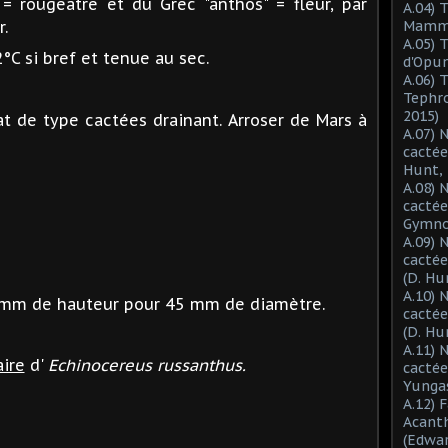
" = rougeâtre et du Grec "anthos" = fleur, par
A.04) 
r.
Mammil
A.05) 
°C si bref et tenue au sec.
d'Opun
A.06) 
Tephro
2015)
t de type cactées drainant. Arroser de Mars à
A.07) 
.
cactée
Hunt, 
A.08) 
cactée
Gymnoc
A.09) 
cactée
(D. Hu
A.10) 
 mm de hauteur pour 45 mm de diamètre.
cacté
(D. Hu
A.11) 
ire
d'
Echinocereus russanthus.
cactée
Yungas
A.12) 
Acant
(Edwar