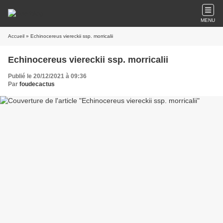
MENU
Accueil
» Echinocereus viereckii ssp. morricalii
Echinocereus viereckii ssp. morricalii
Publié le 20/12/2021 à 09:36
Par
foudecactus