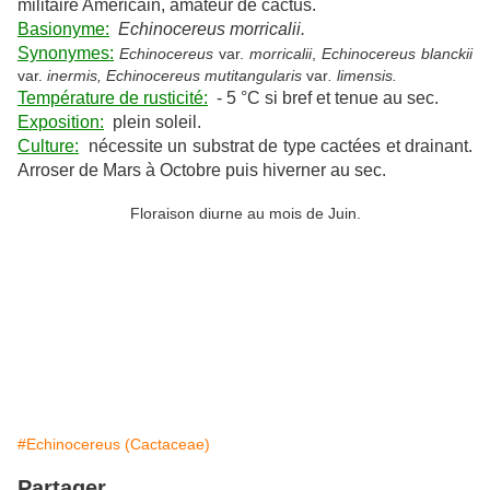
militaire Américain, amateur de cactus.
Basionyme:
Echinocereus morricalii.
Synonymes:
Echinocereus
var.
morricalii
,
Echinocereus blanckii
var.
inermis, Echinocereus mutitangularis
var
. limensis.
Température de rusticité:
- 5 °C si bref et tenue au sec.
Exposition:
plein soleil.
Culture:
nécessite un substrat de type cactées et drainant.
Arroser de Mars à Octobre puis hiverner au sec.
Floraison diurne au mois de Juin.
#Echinocereus (Cactaceae)
Partager