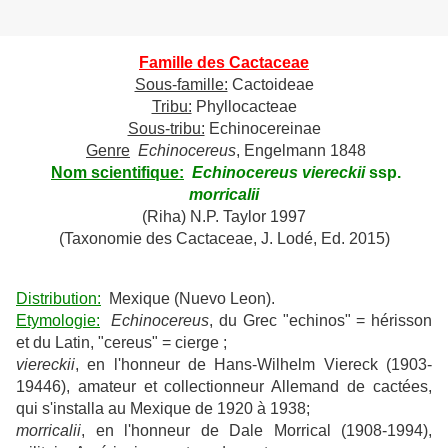
Famille des Cactaceae
Sous-famille:
Cactoideae
Tribu:
Phyllocacteae
Sous-tribu:
Echinocereinae
Genre
Echinocereus
, Engelmann 1848
Nom scientifique:
Echinocereus viereckii
ssp.
morricalii
(Riha) N.P. Taylor 1997
(Taxonomie des Cactaceae, J. Lodé, Ed. 2015)
Distribution:
Mexique (Nuevo Leon).
Etymologie:
Echinocereus
, du Grec "echinos" = hérisson
et du Latin, "cereus" = cierge ;
viereckii
, en l'honneur de Hans-Wilhelm Viereck (1903-
19446), amateur et collectionneur Allemand de cactées,
qui s'installa au Mexique de 1920 à 1938;
morricalii
, en l'honneur de Dale Morrical (1908-1994),