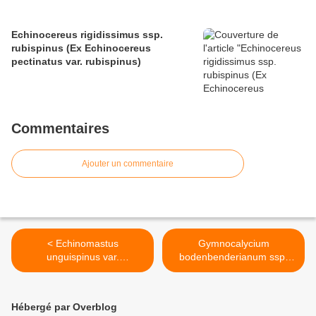
Echinocereus rigidissimus ssp.
rubispinus (Ex Echinocereus
pectinatus var. rubispinus)
Commentaires
Ajouter un commentaire
< Echinomastus
Gymnocalycium
unguispinus var.
bodenbenderianum ssp.
durangensis
piltziorum (Ex.
Gymnocalycium riojense
ssp. piltziorum) >
Hébergé par Overblog