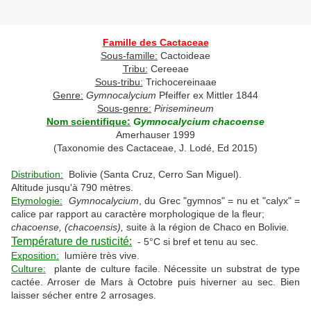
Famille des Cactaceae
Sous-famille:
Cactoideae
Tribu:
Cereeae
Sous-tribu:
Trichocereinaae
Genre:
Gymnocalycium
Pfeiffer ex Mittler 1844
Sous-genre:
Pirisemineum
Nom scientifique:
Gymnocalycium chacoense
Amerhauser 1999
(Taxonomie des Cactaceae, J. Lodé, Ed 2015)
Distribution:
Bolivie (Santa Cruz, Cerro San Miguel).
Altitude jusqu'à 790 mètres.
Etymologie:
Gymnocalycium
, du Grec "gymnos" = nu et "calyx" =
calice par rapport au caractère morphologique de la fleur;
chacoense, (chacoensis),
suite à la région de Chaco en Bolivie
.
Température de rusticité:
- 5°C si bref et tenu au sec.
Exposition:
lumière très vive.
Culture:
plante de culture facile. Nécessite un substrat de type
cactée. Arroser de Mars à Octobre puis hiverner au sec. Bien
laisser sécher entre 2 arrosages.