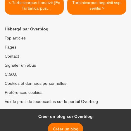
< Turbinicarpus bonatzii (Ex
Turbinicarpus beguinii ssp.
Turbinicarpus
senilis >
schmiedickeanus ssp.
bonatzii)
Hébergé par Overblog
Top articles
Pages
Contact
Signaler un abus
C.G.U.
Cookies et données personnelles
Préférences cookies
Voir le profil de foudecactus sur le portail Overblog
Créer un blog sur Overblog
Créer un blog