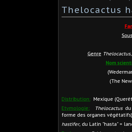
Thelocactus h
Fa
Sous
Genre
Thelocactus
Nom scienti
(Wederman
(The New 
Distribution:
Mexique (Queréta
Etymologie:
Thelocactus
du 
forme des organes végétatifs)
hastifer
, du Latin "hasta" = lan