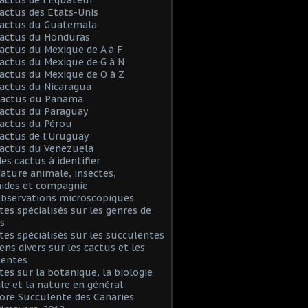
Cactus des Etats-Unis
Cactus du Guatemala
Cactus du Honduras
Cactus du Mexique de A à F
Cactus du Mexique de G à N
Cactus du Mexique de O à Z
Cactus du Nicaragua
 Cactus du Panama
Cactus du Paraguay
Cactus du Pérou
Cactus de l'Uruguay
Cactus du Venezuela
Mes cactus à identifier
Nature animale, insectes,
nides et compagnie
Observations microscopiques
Sites spécialisés sur les genres de
s
Sites spécialisés sur les succulentes
iens divers sur les cactus et les
lentes
Sites sur la botanique, la biologie
le et la nature en général
Flore Succulente des Canaries