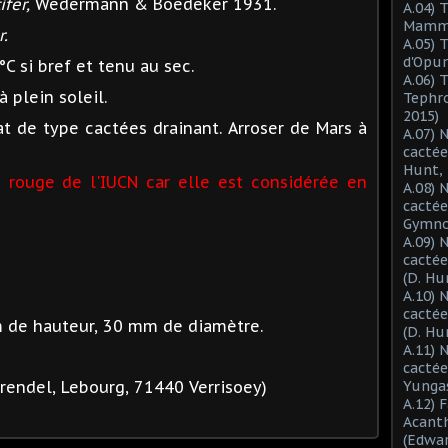
fer,
Wedermann & Boedeker 1931.
A.04) 
Mammil
r
.
A.05) 
d'Opun
°C si bref et tenu au sec.
A.06) 
 plein soleil.
Tephro
2015)
t de type cactées drainant. Arroser de Mars à
A.07) 
cactée
Hunt, 
e rouge de l'IUCN car elle est considérée en
A.08) 
cactée
Gymnoc
A.09) 
cactée
(D. Hu
A.10) 
cacté
 de hauteur, 30 mm de diamètre.
(D. Hu
A.11) 
cactée
rendel, Lebourg, 71440 Verrisoey)
Yungas
A.12) 
Acant
(Edwar