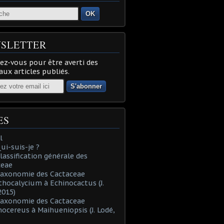
OK
SLETTER
z-vous pour être averti des
ux articles publiés.
ES
l
Qui-suis-je ?
Classification générale des
ceae
Taxonomie des Cactaceae
thocalycium à Echinocactus (J.
2015)
Taxonomie des Cactaceae
nocereus à Maihueniopsis (J. Lodé,