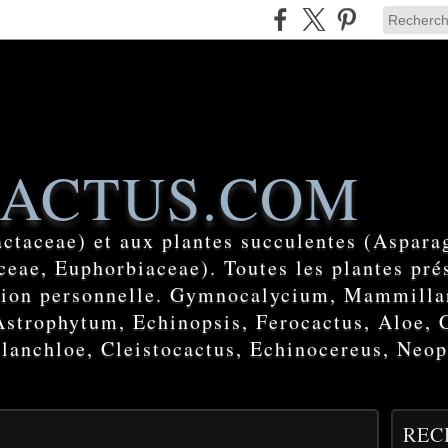
ACTUS.COM
actaceae) et aux plantes succulentes (Aspara
eae, Euphorbiaceae). Toutes les plantes prés
ction personnelle. Gymnocalycium, Mammilla
Astrophytum, Echinopsis, Ferocactus, Aloe, 
lanchloe, Cleistocactus, Echinocereus, Neop
REC