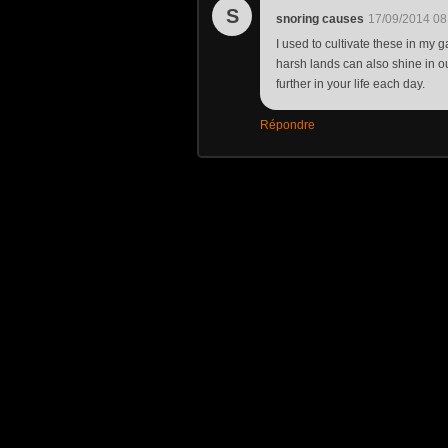
S
snoring causes
17/09/2014 08
I used to cultivate these in my g
harsh lands can also shine in ou
further in your life each day.
Répondre