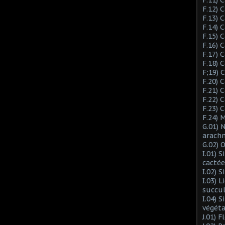
F.12) 
F.13) 
F.14) 
F.15) 
F.16) 
F.17) 
F.18) 
F;19)
F.20) 
F.21) 
F.22) 
F.23) 
F.24) 
G.01) 
arach
G.02) 
I.01) 
cactée
I.02) 
I.03) L
succu
I.04) 
végéta
J.01) 