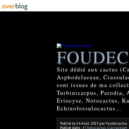
FOUDEC
Site dédié aux cactus (C
Asphodelaceae, Crassulac
sont issues de ma colle
Turbinicarpus, Parodia, 
Eriocyse, Notocactus, Ka
Echinofossulocactus...
Publié le
14 Août 2013
par foudecactus
Publié dans :
#Thelocactus (Cactaceae)