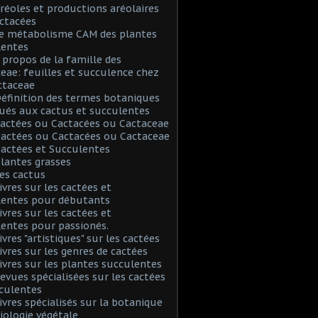
Aréoles et productions aréolaires
ctacées
Le métabolisme CAM des plantes
lentes
A propos de la famille des
eae: feuilles et succulence chez
ctaceae
Définition des termes botaniques
ués aux cactus et succulentes
Cactées ou Cactacées ou Cactaceae
Cactées ou Cactacées ou Cactaceae
Cactées et Succulentes
Plantes grasses
Les cactus
Livres sur les cactées et
lentes pour débutants
Livres sur les cactées et
entes pour passionés.
ivres "artistiques" sur les cactées
Livres sur les genres de cactées
Livres sur les plantes succulentes
Revues spécialisées sur les cactées
culentes
Livres spécialisés sur la botanique
biologie végétale