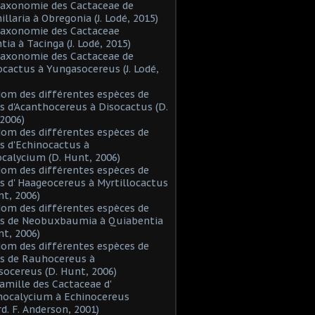
Taxonomie des Cactaceae de
laria à Obregonia (J. Lodé, 2015)
Taxonomie des Cactaceae
tia à Tacinga (J. Lodé, 2015)
Taxonomie des Cactaceae de
cactus à Yungasocereus (J. Lodé,
Nom des différentes espèces de
s d'Acanthocereus à Disocactus (D.
2006)
Nom des différentes espèces de
s d'Echinocactus à
alycium (D. Hunt, 2006)
Nom des différentes espèces de
s d' Haageocereus à Myrtillocactus
nt, 2006)
Nom des différentes espèces de
es de Neobuxbaumia à Quiabentia
nt, 2006)
Nom des différentes espèces de
s de Rauhocereus à
ocereus (D. Hunt, 2006)
Famille des Cactaceae d'
hocalycium à Echinocereus
d. F. Anderson, 2001)