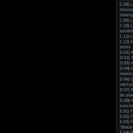
C.08) L
mousse
champ
C.09) 
C.10) 
sociét
C.11) 
C.12) 
livres
D.01) 
D.02) 
D.03) 
D.04) 
mexic
D.06) 
cactus
D.07) 
de pla
D.08) 
succu
E.01) 
E.02) 
E.03) 
"Black
E.04) 