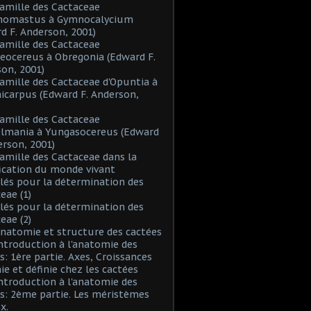
Famille des Cactaceae
inomastus à Gymnocalycium
d F. Anderson, 2001)
Famille des Cactaceae
eocereus à Obregonia (Edward F.
on, 2001)
Famille des Cactaceae d'Opuntia à
icarpus (Edward F. Anderson,
Famille des Cactaceae
elmania à Yungasocereus (Edward
erson, 2001)
Famille des Cactaceae dans la
fication du monde vivant
Clés pour la détermination des
eae (1)
Clés pour la détermination des
eae (2)
Anatomie et structure des cactées
Introduction à l'anatomie des
s: 1ère partie. Axes, Croissances
nie et définie chez les cactées
Introduction à l'anatomie des
s: 2ème partie. Les méristèmes
x.