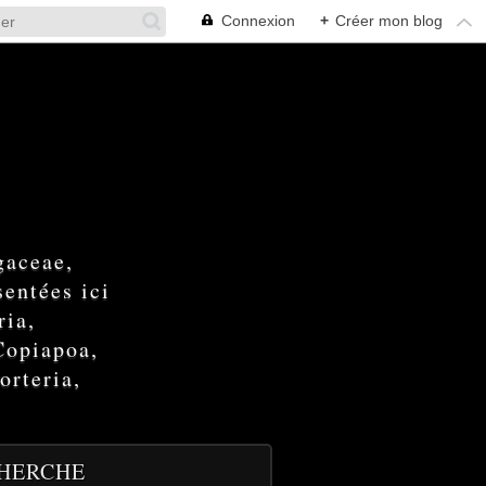
Connexion
+
Créer mon blog
gaceae,
entées ici
ria,
Copiapoa,
orteria,
HERCHE