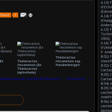
A.13) 
d'Ech
(Edwar
Repost
0
A.14) 
d'Haag
Anders
A.15) 
Turbin
2001)
A.16) 
d'Ueb
F. And
B.01) 
Thelocactus
classi
Ex
Thelocactus
rinconensis ssp.
rinconensis (Ex
freudenbergeri
B.02) 
Thelocactus
Cactac
lophothele)
B.03) 
Notocactus scopa ssp. succineus (ou Parodia scopa ssp. succinea Ex Notocactus succineus)
Oroya borchersii
Cactac
B.04) 
B.05) 
cactée
indéfi
B.06) 
cactée
apicau