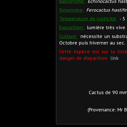
Basionyme:
Echinocactus hasti
Synonyme:
Ferocactus hastife
Température de rusticité:
- 5 
Exposition:
lumière très vive à
Culture:
nécessite un substra
Octobre puis hiverner au sec.
Cette espèce est sur la list
danger de disparition
link
Cactus de 90 mm
(Provenance: Mr B