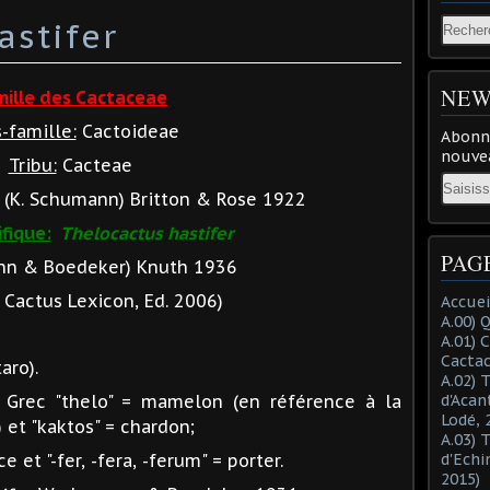
astifer
NEW
mille des Cactaceae
-famille:
Cactoideae
Abonne
nouvea
Tribu:
Cacteae
Email
, (K. Schumann) Britton & Rose 1922
fique:
Thelocactus hastifer
PAG
n & Boedeker) Knuth 1936
Cactus Lexicon, Ed. 2006)
Accuei
A.00) 
A.01) 
Cacta
ro).
A.02) 
Grec "thelo" = mamelon (en référence à la
d'Acan
Lodé, 
 et "kaktos" = chardon;
A.03) 
ce et "-fer, -fera, -ferum" = porter.
d'Echi
2015)