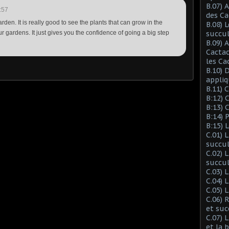
B.07) 
:57
des Ca
arden. It is really good to see the plants that can grow in the
B.08) 
r gardens. It just gives you the confidence of going a big step
succu
B.09) 
Cactac
les Ca
B.10) 
appliq
B.11) 
B:12) 
B:13) 
B:14) 
B:15) 
C.01) 
succu
C.02) 
succul
C.03) L
C.04) 
C.05) 
C.06) 
et suc
C.07) 
et la 