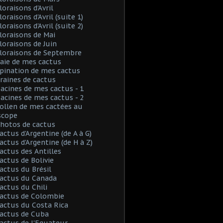
loraisons d'Avril
loraisons d'Avril (suite 1)
loraisons d'Avril (suite 2)
Floraisons de Mai
Floraisons de Juin
Floraisons de Septembre
Baie de mes cactus
Spination de mes cactus
Graines de cactus
Racines de mes cactus - 1
Racines de mes cactus - 2
Pollen de mes cactées au
scope
Photos de cactus
Cactus d'Argentine (de A à G)
Cactus d'Argentine (de H à Z)
Cactus des Antilles
Cactus de Bolivie
Cactus du Brésil
Cactus du Canada
Cactus du Chili
Cactus de Colombie
Cactus du Costa Rica
Cactus de Cuba
Cactus de l'Equateur