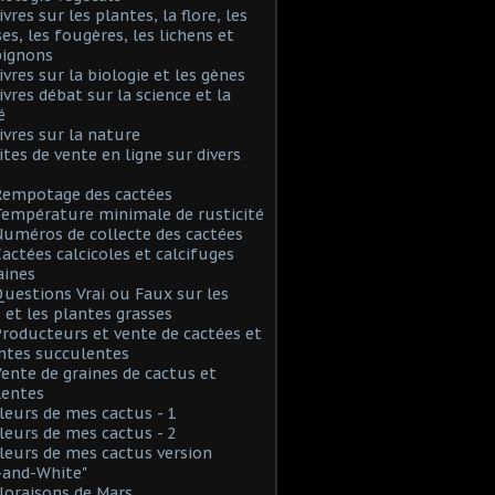
ivres sur les plantes, la flore, les
s, les fougères, les lichens et
ignons
Livres sur la biologie et les gènes
Livres débat sur la science et la
é
Livres sur la nature
Sites de vente en ligne sur divers
Rempotage des cactées
Température minimale de rusticité
Numéros de collecte des cactées
Cactées calcicoles et calcifuges
aines
Questions Vrai ou Faux sur les
 et les plantes grasses
Producteurs et vente de cactées et
ntes succulentes
Vente de graines de cactus et
lentes
Fleurs de mes cactus - 1
Fleurs de mes cactus - 2
Fleurs de mes cactus version
-and-White"
Floraisons de Mars