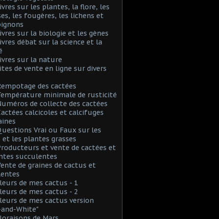
ivres sur les plantes, la flore, les
s, les fougères, les lichens et
ignons
Livres sur la biologie et les gènes
Livres débat sur la science et la
é
Livres sur la nature
Sites de vente en ligne sur divers
Rempotage des cactées
Température minimale de rusticité
Numéros de collecte des cactées
Cactées calcicoles et calcifuges
aines
Questions Vrai ou Faux sur les
 et les plantes grasses
Producteurs et vente de cactées et
ntes succulentes
Vente de graines de cactus et
lentes
Fleurs de mes cactus - 1
Fleurs de mes cactus - 2
Fleurs de mes cactus version
-and-White"
Floraisons de Mars