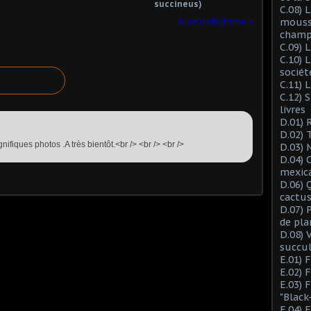
succineus)
C.08) L
Aloe dichotoma
mousse
champ
C.09) 
C.10) 
sociét
C.11) 
C.12) 
livres
D.01) 
D.02) 
ifiques photos .A très bientôt.<br /> <br /> <br />
D.03) 
D.04) 
mexic
D.06) 
cactus
D.07) 
de pla
D.08) 
succu
E.01) 
E.02) 
E.03) 
"Black
E.04) 