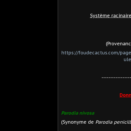
Système racinair
(Provenance
https://foudecactus.com/pag
ul
----------------
Donn
Parodia nivosa
(Synonyme de
Parodia penicil