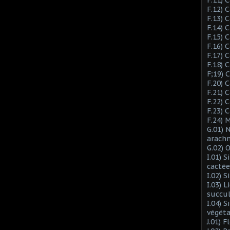
F.12) 
F.13) 
F.14) 
F.15) 
F.16) 
F.17) 
F.18) 
F;19)
F.20) 
F.21) 
F.22) 
F.23) 
F.24) 
G.01) 
arach
G.02) 
I.01) 
cactée
I.02) 
I.03) L
succu
I.04) 
végéta
J.01) 