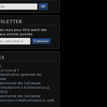
OK
SLETTER
z-vous pour être averti des
ux articles publiés.
ES
l
Qui-suis-je ?
Classification générale des
ceae
Taxonomie des Cactaceae
thocalycium à Echinocactus (J.
2015)
Taxonomie des Cactaceae
nocereus à Maihueniopsis (J. Lodé,