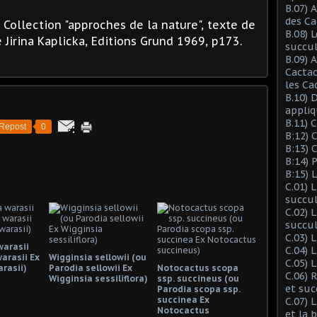
B.07) 
des Ca
", Collection "approches de la nature", texte de
B.08) 
e Jirina Kaplicka, Editions Grund 1969, p173.
succu
B.09) 
Cactac
les Ca
B.10) 
appliq
B.11) 
Repost
0
B:12) 
B:13) 
B:14) 
B:15) 
C.01) 
succu
C.02) 
succul
C.03) L
warasii
C.04) 
arasii Ex
Wigginsia sellowii (ou
C.05) 
rasii)
Parodia sellowii Ex
Notocactus scopa
C.06) 
Wigginsia sessiliflora)
ssp. succineus (ou
et suc
Parodia scopa ssp.
succinea Ex
C.07) 
Notocactus
et la 