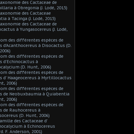
Taxonomie des Cactaceae de
laria à Obregonia (J. Lodé, 2015)
Taxonomie des Cactaceae
tia à Tacinga (J. Lodé, 2015)
Taxonomie des Cactaceae de
cactus à Yungasocereus (J. Lodé,
Nom des différentes espèces de
s d'Acanthocereus à Disocactus (D.
2006)
Nom des différentes espèces de
s d'Echinocactus à
alycium (D. Hunt, 2006)
Nom des différentes espèces de
s d' Haageocereus à Myrtillocactus
nt, 2006)
Nom des différentes espèces de
es de Neobuxbaumia à Quiabentia
nt, 2006)
Nom des différentes espèces de
s de Rauhocereus à
ocereus (D. Hunt, 2006)
Famille des Cactaceae d'
hocalycium à Echinocereus
d. F. Anderson, 2001)