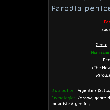
Parodia penice
Fa
Sous
T
Genre
Nom scien
Fec
(The New 
Parodia
Distribution:
Argentine (Salta,
Etymologie:
Parodia
, genre 
botaniste Argentin ;