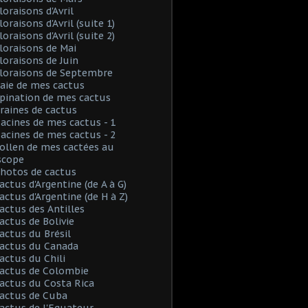
loraisons d'Avril
loraisons d'Avril (suite 1)
loraisons d'Avril (suite 2)
Floraisons de Mai
Floraisons de Juin
Floraisons de Septembre
Baie de mes cactus
Spination de mes cactus
Graines de cactus
Racines de mes cactus - 1
Racines de mes cactus - 2
Pollen de mes cactées au
scope
Photos de cactus
Cactus d'Argentine (de A à G)
Cactus d'Argentine (de H à Z)
Cactus des Antilles
Cactus de Bolivie
Cactus du Brésil
Cactus du Canada
Cactus du Chili
Cactus de Colombie
Cactus du Costa Rica
Cactus de Cuba
Cactus de l'Equateur