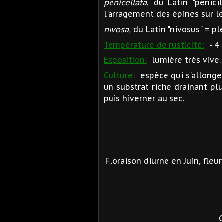
penicellata
, du Latin "penic
l'arragement des épines sur le
nivosa,
du Latin "nivosus" = pl
Température de rusticité:
- 4 
Exposition:
lumière très vive.
Culture:
espèce qui s'allonge e
un substrat riche drainant pl
puis hiverner au sec.
Floraison diurne en Juin, fle
Ca