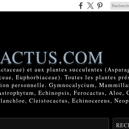
ACTUS.COM
actaceae) et aux plantes succulentes (Aspara
eae, Euphorbiaceae). Toutes les plantes prés
ction personnelle. Gymnocalycium, Mammilla
Astrophytum, Echinopsis, Ferocactus, Aloe, 
lanchloe, Cleistocactus, Echinocereus, Neop
REC