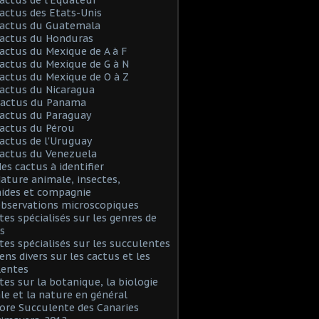
Cactus des Etats-Unis
Cactus du Guatemala
Cactus du Honduras
Cactus du Mexique de A à F
Cactus du Mexique de G à N
Cactus du Mexique de O à Z
Cactus du Nicaragua
 Cactus du Panama
Cactus du Paraguay
Cactus du Pérou
Cactus de l'Uruguay
Cactus du Venezuela
Mes cactus à identifier
Nature animale, insectes,
nides et compagnie
Observations microscopiques
Sites spécialisés sur les genres de
s
Sites spécialisés sur les succulentes
iens divers sur les cactus et les
lentes
Sites sur la botanique, la biologie
le et la nature en général
Flore Succulente des Canaries