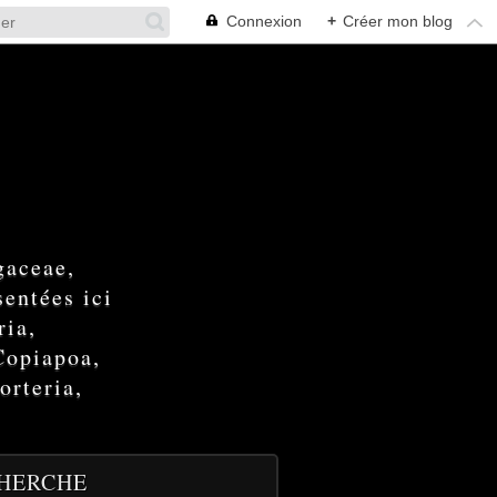
Connexion
+
Créer mon blog
gaceae,
entées ici
ria,
Copiapoa,
orteria,
HERCHE