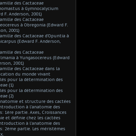
Famille des Cactaceae
inomastus à Gymnocalycium
d F. Anderson, 2001)
Famille des Cactaceae
eocereus à Obregonia (Edward F.
on, 2001)
Famille des Cactaceae d'Opuntia à
icarpus (Edward F. Anderson,
Famille des Cactaceae
elmania à Yungasocereus (Edward
erson, 2001)
Famille des Cactaceae dans la
fication du monde vivant
Clés pour la détermination des
eae (1)
Clés pour la détermination des
eae (2)
Anatomie et structure des cactées
Introduction à l'anatomie des
s: 1ère partie. Axes, Croissances
nie et définie chez les cactées
Introduction à l'anatomie des
s: 2ème partie. Les méristèmes
x.