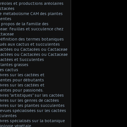
Aréoles et productions aréolaires
ctacées
Le métabolisme CAM des plantes
lentes
A propos de la famille des
eae: feuilles et succulence chez
ctaceae
Définition des termes botaniques
ués aux cactus et succulentes
Cactées ou Cactacées ou Cactaceae
Cactées ou Cactacées ou Cactaceae
Cactées et Succulentes
Plantes grasses
Les cactus
Livres sur les cactées et
lentes pour débutants
Livres sur les cactées et
entes pour passionés.
ivres "artistiques" sur les cactées
Livres sur les genres de cactées
Livres sur les plantes succulentes
Revues spécialisées sur les cactées
culentes
Livres spécialisés sur la botanique
biologie végétale