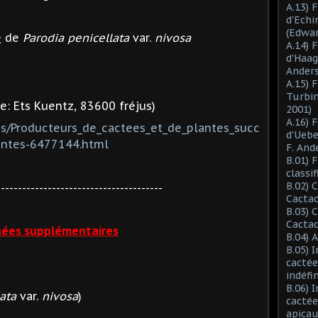
A.13) 
d'Ech
(Edwar
e
de
Parodia penicellata
var.
nivosa
A.14) 
d'Haag
Anders
A.15) 
Turbin
: Ets Kuentz, 83600 fréjus)
2001)
A.16) 
es/Producteurs_de_cactees_et_de_plantes_succ
d'Ueb
entes-6477144.html
F. And
B.01) 
classi
B.02) 
---------------------------------------
Cactac
B.03) 
Cactac
ées supplémentaires
B.04) 
B.05) 
cactée
indéfi
B.06) 
lata
var.
nivosa
)
cactée
apicau