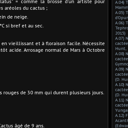
illatus" = comme la brosse d'un artiste pour
A.04) 
Mammil
s aréoles du cactus ;
A.05) 
ein de neige.
d'Opun
A.06) 
°C si bref et au sec.
Tephro
2015)
A.07) 
n vieillissant et à floraison facile. Nécessite
cactée
Hunt, 
utôt acide. Arrosage normal de Mars à Octobre
A.08) 
cactée
Gymnoc
A.09) 
cactée
(D. Hu
A.10) 
cacté
urs rouges de 30 mm qui durent plusieurs jours.
(D. Hu
A.11) 
cactée
Yungas
A.12) 
Acant
ctus âgé de 9 ans.
(Edwar