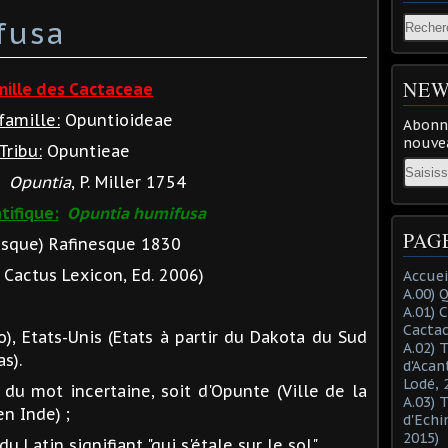
fusa
NEW
mille des Cactaceae
famille:
Opuntioideae
Abonne
nouvea
Tribu:
Opuntieae
Email
Opuntia
, P. Miller 1754
tifique:
Opuntia humifusa
PAG
esque) Rafinesque 1830
Cactus Lexicon, Ed. 2006)
Accuei
A.00) 
A.01) 
Cacta
, Etats-Unis (Etats à partir du Dakota du Sud
A.02) 
s).
d'Acan
Lodé, 
 du mot incertaine, soit d'Opunte (Ville de la
A.03) 
en Inde) ;
d'Echi
2015)
 du Latin signifiant "qui s'étale sur le sol".