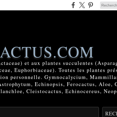
ACTUS.COM
actaceae) et aux plantes succulentes (Aspara
eae, Euphorbiaceae). Toutes les plantes prés
ction personnelle. Gymnocalycium, Mammilla
Astrophytum, Echinopsis, Ferocactus, Aloe, 
lanchloe, Cleistocactus, Echinocereus, Neop
REC