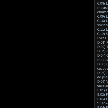
C.08) L
mousse
champ
C.09) 
C.10) 
sociét
C.11) 
C.12) 
livres
D.01) 
D.02) 
D.03) 
D.04) 
mexic
D.06) 
cactus
D.07) 
de pla
D.08) 
succu
E.01) 
E.02) 
E.03) 
"Black
E.04) 