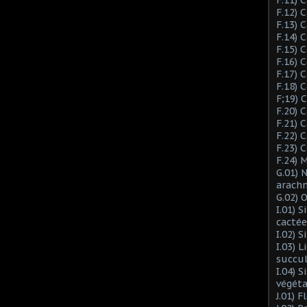
F.12) 
F.13) 
F.14) 
F.15) 
F.16) 
F.17) 
F.18) 
F;19)
F.20) 
F.21) 
F.22) 
F.23) 
F.24) 
G.01) 
arach
G.02) 
I.01) 
cactée
I.02) 
I.03) L
succu
I.04) 
végéta
J.01) 