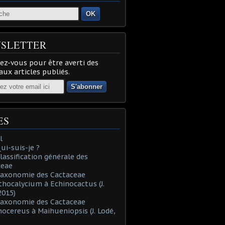
OK
SLETTER
z-vous pour être averti des
ux articles publiés.
ES
l
Qui-suis-je ?
Classification générale des
ceae
Taxonomie des Cactaceae
thocalycium à Echinocactus (J.
2015)
Taxonomie des Cactaceae
nocereus à Maihueniopsis (J. Lodé,