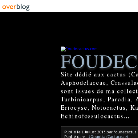
FOUDEC
Site dédié aux cactus (C
Asphodelaceae, Crassulac
sont issues de ma colle
Turbinicarpus, Parodia, 
Eriocyse, Notocactus, Ka
Echinofossulocactus...
Publié le
1 Juillet 2013
par foudecactus
Publié dans :
#Opuntia (Cactaceae)