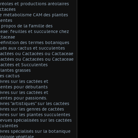
Aréoles et productions aréolaires
ctacées
Le métabolisme CAM des plantes
lentes
A propos de la famille des
eae: feuilles et succulence chez
ctaceae
Définition des termes botaniques
ués aux cactus et succulentes
Cactées ou Cactacées ou Cactaceae
Cactées ou Cactacées ou Cactaceae
Cactées et Succulentes
Plantes grasses
Les cactus
Livres sur les cactées et
lentes pour débutants
Livres sur les cactées et
entes pour passionés.
ivres "artistiques" sur les cactées
Livres sur les genres de cactées
Livres sur les plantes succulentes
Revues spécialisées sur les cactées
culentes
Livres spécialisés sur la botanique
biologie végétale