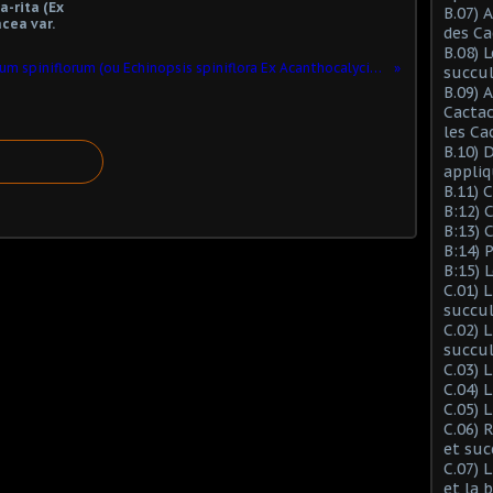
-rita (Ex
B.07) 
cea var.
des Ca
B.08) 
Acanthocalycium spiniflorum (ou Echinopsis spiniflora Ex Acanthocalycium peitscherianum)
succu
B.09) 
Cactac
les Ca
B.10) 
appliq
B.11) 
B:12) 
B:13) 
B:14) 
B:15) 
C.01) 
succu
C.02) 
succul
C.03) L
C.04) 
C.05) 
C.06) 
et suc
C.07) 
et la 