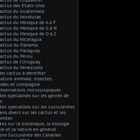
Cactus des Etats-Unis
Cactus du Guatemala
Cactus du Honduras
Cactus du Mexique de A à F
Cactus du Mexique de G à N
Cactus du Mexique de O à Z
Cactus du Nicaragua
 Cactus du Panama
Cactus du Paraguay
Cactus du Pérou
Cactus de l'Uruguay
Cactus du Venezuela
Mes cactus à identifier
Nature animale, insectes,
nides et compagnie
Observations microscopiques
Sites spécialisés sur les genres de
s
Sites spécialisés sur les succulentes
iens divers sur les cactus et les
lentes
Sites sur la botanique, la biologie
le et la nature en général
Flore Succulente des Canaries