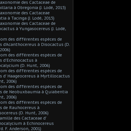
Taxonomie des Cactaceae de
laria à Obregonia (J. Lodé, 2015)
Taxonomie des Cactaceae
tia à Tacinga (J. Lodé, 2015)
Taxonomie des Cactaceae de
cactus à Yungasocereus (J. Lodé,
Nom des différentes espèces de
s d'Acanthocereus à Disocactus (D.
2006)
Nom des différentes espèces de
s d'Echinocactus à
alycium (D. Hunt, 2006)
Nom des différentes espèces de
s d' Haageocereus à Myrtillocactus
nt, 2006)
Nom des différentes espèces de
es de Neobuxbaumia à Quiabentia
nt, 2006)
Nom des différentes espèces de
s de Rauhocereus à
ocereus (D. Hunt, 2006)
Famille des Cactaceae d'
hocalycium à Echinocereus
d. F. Anderson, 2001)