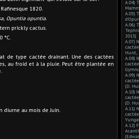
A.04) 
Mammil
, Rafinesque 1820.
A.05) 
sa
,
Opuntia opuntia.
d'Opun
A.06) 
ern prickly cactus.
Tephro
2015)
0 °C.
A.07) 
cactée
Hunt, 
t de type cactée drainant. Une des cactées
A.08) 
es, au froid et à la pluie. Peut être plantée en
cactée
Gymnoc
.
A.09) 
cactée
(D. Hu
A.10) 
cacté
(D. Hu
A.11) 
n diurne au mois de Juin.
cactée
Yungas
A.12) 
Acant
(Edwar