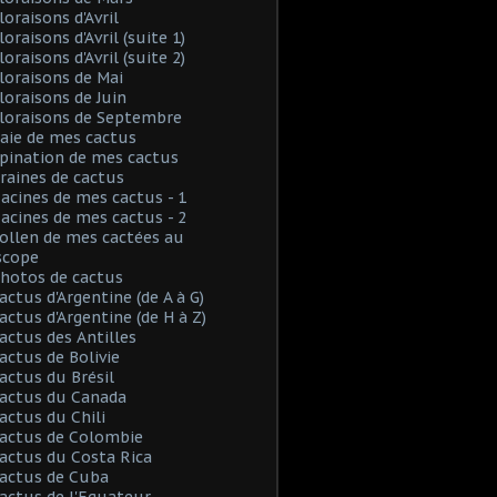
loraisons d'Avril
loraisons d'Avril (suite 1)
loraisons d'Avril (suite 2)
Floraisons de Mai
Floraisons de Juin
Floraisons de Septembre
Baie de mes cactus
Spination de mes cactus
Graines de cactus
Racines de mes cactus - 1
Racines de mes cactus - 2
Pollen de mes cactées au
scope
Photos de cactus
Cactus d'Argentine (de A à G)
Cactus d'Argentine (de H à Z)
Cactus des Antilles
Cactus de Bolivie
Cactus du Brésil
Cactus du Canada
Cactus du Chili
Cactus de Colombie
Cactus du Costa Rica
Cactus de Cuba
Cactus de l'Equateur