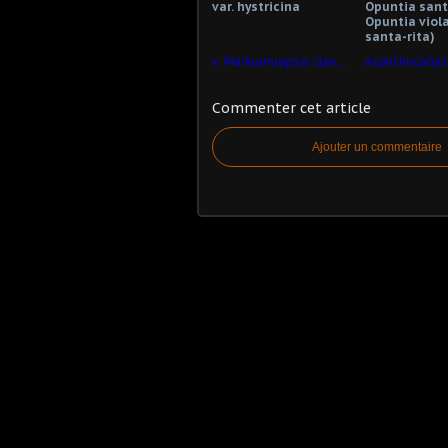
var. hystricina
Opuntia santa
Opuntia viola
santa-rita)
Maihueniopsis clavarioides
Commenter cet article
Ajouter un commentaire