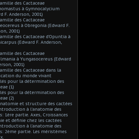
Famille des Cactaceae
inomastus à Gymnocalycium
d F. Anderson, 2001)
Famille des Cactaceae
eocereus à Obregonia (Edward F.
on, 2001)
Famille des Cactaceae d'Opuntia à
icarpus (Edward F. Anderson,
Famille des Cactaceae
elmania à Yungasocereus (Edward
erson, 2001)
Famille des Cactaceae dans la
fication du monde vivant
Clés pour la détermination des
eae (1)
Clés pour la détermination des
eae (2)
Anatomie et structure des cactées
Introduction à l'anatomie des
s: 1ère partie. Axes, Croissances
nie et définie chez les cactées
Introduction à l'anatomie des
s: 2ème partie. Les méristèmes
x.