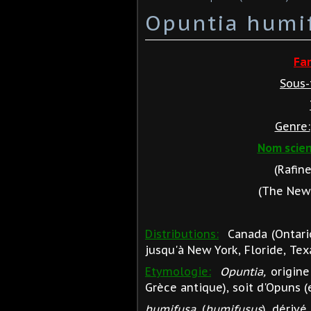
Opuntia humi
Fa
Sous-
Genre:
Nom scien
(Rafin
(The New 
Distributions:
Canada (Ontario)
jusqu'à New York, Floride, Texa
Etymologie:
Opuntia,
origine
Grèce antique), soit d'Opuns (
humifusa,
(
humifusus
), dérivé