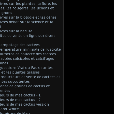
ivres sur les plantes, la flore, les
s, les fougères, les lichens et
ignons
Livres sur la biologie et les gènes
Livres débat sur la science et la
é
Livres sur la nature
Sites de vente en ligne sur divers
Rempotage des cactées
Température minimale de rusticité
Numéros de collecte des cactées
Cactées calcicoles et calcifuges
aines
Questions Vrai ou Faux sur les
 et les plantes grasses
Producteurs et vente de cactées et
ntes succulentes
Vente de graines de cactus et
lentes
Fleurs de mes cactus - 1
Fleurs de mes cactus - 2
Fleurs de mes cactus version
-and-White"
Floraisons de Mars