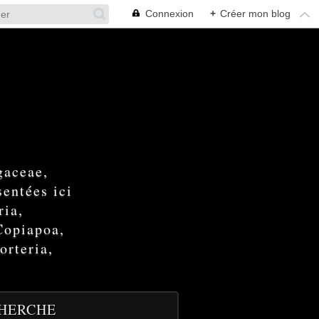
Connexion
+
Créer mon blog
gaceae,
entées ici
ria,
Copiapoa,
orteria,
HERCHE