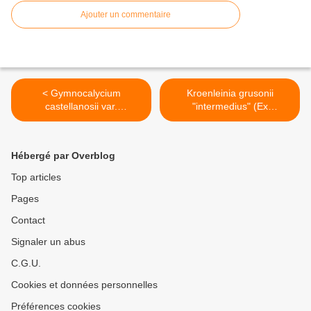
Ajouter un commentaire
< Gymnocalycium
Kroenleinia grusonii
castellanosii var.
"intermedius" (Ex
bozsingianum
Echinocactus grusonii
"intermedius") >
Hébergé par Overblog
Top articles
Pages
Contact
Signaler un abus
C.G.U.
Cookies et données personnelles
Préférences cookies