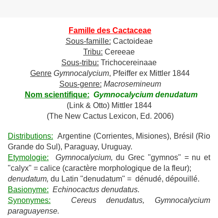
Famille des Cactaceae
Sous-famille:
Cactoideae
Tribu:
Cereeae
Sous-tribu:
Trichocereinaae
Genre
Gymnocalycium
, Pfeiffer ex Mittler 1844
Sous-genre:
Macrosemineum
Nom scientifique:
Gymnocalycium denudatum
(Link & Otto) Mittler 1844
(The New Cactus Lexicon, Ed. 2006)
Distributions:
Argentine (Corrientes, Misiones), Brésil (Rio
Grande do Sul), Paraguay, Uruguay.
Etymologie:
Gymnocalycium,
du Grec "gymnos" = nu et
"calyx" = calice (caractère morphologique de la fleur);
denudatum,
du Latin "denudatum" = dénudé, dépouillé.
Basionyme:
Echinocactus denudatus.
Synonymes:
Cereus denudatus, G
ymnocalycium
paraguayense.