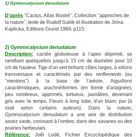
1) Gymnocalycium denudatum
D'après
"Cactus, Atlas Illustré", Collection "approches de
la nature", texte de Rudolf Subik et illustration de Jirina
Kaplicka, Editions Grund 1969, p115.
2)
Gymnocalycium denudatum
Description:
cactée globuleuse à l'apex déprimé, se
ramifiant quelquefois jusqu'à 15 cm de diamètre pour 10
cm de hauteur. Tige d'un vert brillant; côtes larges, à sillons
transversaux et caractérisés par des renflements (ou
"mentons") à la base de l'aréole. Aiguillons
caractéristiques, arachnéiformes (en forme d'araignée),
peu nombreux, apprimés, tortueux, jaunâtres, devenant
gris avec le temps. Fleurs à long tube, d'un blanc pur (à
rosé selon certains auteurs). Dans la nature,
Gymnocalycium denudatum
a une aire de distribution
assez vaste, croissant à l'ombre, dans des savanes ou des
prairies herbeuses.
Référence:
Joêl Lodé, Fichier Encyclopédique des