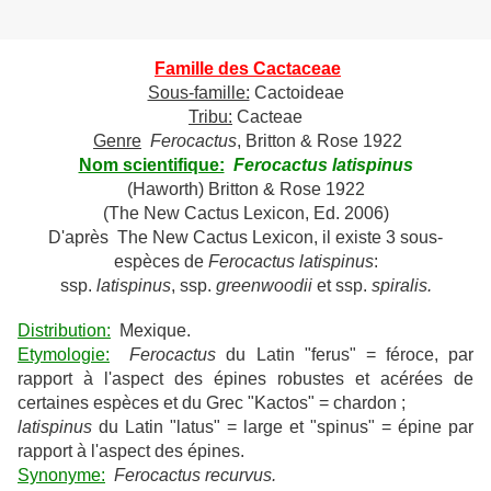
Famille des Cactaceae
Sous-famille:
Cactoideae
Tribu:
Cacteae
Genre
Ferocactus
, Britton & Rose 1922
Nom scientifique:
Ferocactus latispinus
(Haworth) Britton & Rose 1922
(The New Cactus Lexicon, Ed. 2006)
D'après The New Cactus Lexicon, il existe 3 sous-
espèces de
Ferocactus latispinus
:
ssp.
latispinus
, ssp.
greenwoodii
et ssp.
spiralis.
Distribution:
Mexique.
Etymologie:
Ferocactus
du Latin "ferus" = féroce, par
rapport à l'aspect des épines robustes et acérées de
certaines espèces et du Grec "Kactos" = chardon ;
latispinus
du Latin "latus" = large et "spinus" = épine par
rapport à l'aspect des épines.
Synonyme:
Ferocactus recurvus.