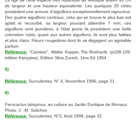
La tige de cette espèce très répandue au Mexique atteint 40 cm
de largeur et une hauteur équivalente. Les quelques 20 côtes
possèdent une armure d'aiguillons exceptionnellement vigoureux.
Des quatre aiguillons centraux, celui qui se trouve le plus bas est
aplati et recourbé, sa largeur pouvant atteindre 7 mm; ces
aiguillons sont jaunâtres, à l'état jeune ils possèdent une belle
coloration rubis; quant aux autres aiguillons, ils sont plus faibles
et plus clairs. Fleurs rougeâtres dont ils se dégagent un agréable
parfum.
Référence:
"Cactées", Walter Kupper, Pia Roshardt, (p108-109,
édition française), Edition Silva Zucich, 1ère Ed 1954.
5)
Référence:
Succulentes, N° 4, Novembre 1996, page 21.
6)
Ferocactus latispinus
, en culture au Jardin Exotique de Monaco.
Photo: J. -M. Solichon.
Référence:
Succulentes, N°3, Août 1998, page 32.