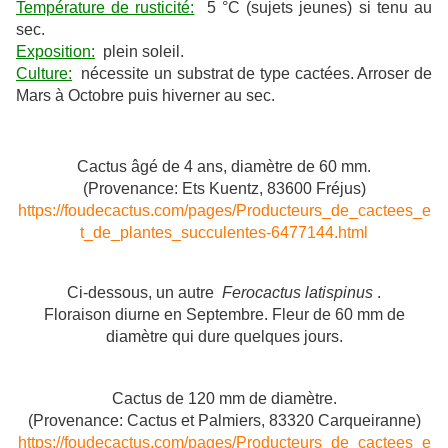
Température de rusticité:
5 °C (sujets jeunes) si tenu au
sec.
Exposition:
plein soleil.
Culture:
nécessite un substrat de type cactées. Arroser de
Mars à Octobre puis hiverner au sec.
Cactus âgé de 4 ans, diamètre de 60 mm.
(Provenance: Ets Kuentz, 83600 Fréjus)
https://foudecactus.com/pages/Producteurs_de_cactees_e
t_de_plantes_succulentes-6477144.html
Ci-dessous, un autre
Ferocactus latispinus
.
Floraison diurne en Septembre. Fleur de 60 mm de
diamètre qui dure quelques jours.
Cactus de 120 mm de diamètre.
(Provenance: Cactus et Palmiers, 83320 Carqueiranne)
https://foudecactus.com/pages/Producteurs_de_cactees_e