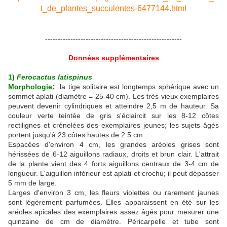
t_de_plantes_succulentes-6477144.html
------------------------------------------------------
Données supplémentaires
1)
Ferocactus latispinus
Morphologie:
la tige solitaire est longtemps sphérique avec un
sommet aplati (diamètre = 25-40 cm). Les très vieux exemplaires
peuvent devenir cylindriques et atteindre 2,5 m de hauteur. Sa
couleur verte teintée de gris s'éclaircit sur les 8-12 côtes
rectilignes et crénelées des exemplaires jeunes; les sujets âgés
portent jusqu'à 23 côtes hautes de 2.5 cm.
Espacées d'environ 4 cm, les grandes aréoles grises sont
hérissées de 6-12 aiguillons radiaux, droits et brun clair. L'attrait
de la plante vient des 4 forts aiguillons centraux de 3-4 cm de
longueur. L'aiguillon inférieur est aplati et crochu; il peut dépasser
5 mm de large.
Larges d'environ 3 cm, les fleurs violettes ou rarement jaunes
sont légèrement parfumées. Elles apparaissent en été sur les
aréoles apicales des exemplaires assez âgés pour mesurer une
quinzaine de cm de diamètre. Péricarpelle et tube sont