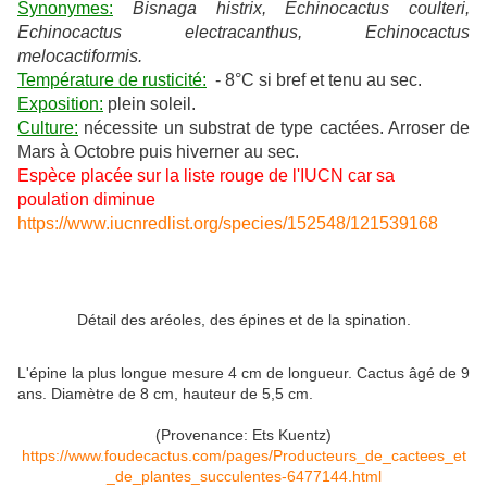
Synonymes:
Bisnaga histrix, Echinocactus coulteri,
Echinocactus electracanthus, Echinocactus
melocactiformis.
Température de rusticité:
- 8°C si bref et tenu au sec.
Exposition:
plein soleil.
Culture:
nécessite un substrat de type cactées. Arroser de
Mars à Octobre puis hiverner au sec.
Espèce placée sur la liste rouge de l'IUCN car sa
poulation diminue
https://www.iucnredlist.org/species/152548/121539168
Détail des aréoles, des épines et de la spination.
L'épine la plus longue mesure 4 cm de longueur. Cactus âgé de 9
ans. Diamètre de 8 cm, hauteur de 5,5 cm.
(Provenance: Ets Kuentz)
https://www.foudecactus.com/pages/Producteurs_de_cactees_et
_de_plantes_succulentes-6477144.html