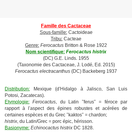
Famille des Cactaceae
Sous-famille:
Cactoideae
Tribu:
Cacteae
Genre:
Ferocactus
Britton & Rose 1922
Nom scientifique:
Ferocactus histrix
(DC) G.E. Linds. 1955
(Taxonomie des Cactaceae, J. Lodé, Ed. 2015)
Ferocactus electracanthus
(DC) Backeberg 1937
Distribution:
Mexique (d'Hidalgo à Jalisco, San Luis
Potosi, Zacatecas).
Etymologie:
Ferocactus
, du Latin "ferus" = féroce par
rapport à l'aspect des épines robustes et acérées de
certaines espèces et du Grec "kaktos" = chardon;
histrix
, du Latin/Grec = porc épic, hérisson.
Basionyme:
Echinocactus histrix
DC 1828.