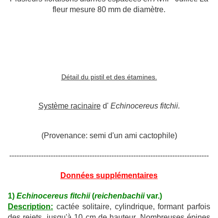
fleur mesure 80 mm de diamètre.
Détail du pistil et des étamines.
Système racinaire
d'
Echinocereus
fitchii.
(Provenance: semi d'un ami cactophile)
----------------------------------------------------------------------------------
Données supplémentaires
1)
Echinocereus fitchii
(
reichenbachii
var.)
Description:
cactée solitaire, cylindrique, formant parfois
des rejets, jusqu'à 10 cm de hauteur. Nombreuses épines