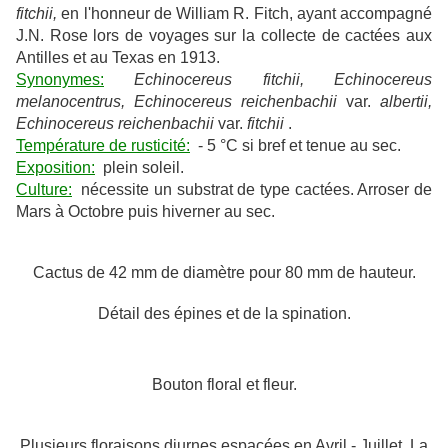
fitchii,
en l'honneur de William R. Fitch, ayant accompagné
J.N. Rose lors de voyages sur la collecte de cactées aux
Antilles et au Texas en 1913.
Synonymes:
Echinocereus
fitchii,
Echinocereus
melanocentrus, Echinocereus
reichenbachii
var.
albertii,
Echinocereus
reichenbachii
var.
fitchii
.
Température de rusticité:
- 5 °C si bref et tenue au sec.
Exposition:
plein soleil.
Culture:
nécessite un substrat de type cactées. Arroser de
Mars à Octobre puis hiverner au sec.
Cactus de 42 mm de diamètre pour 80 mm de hauteur.
Détail des épines et de la spination.
Bouton floral et fleur.
Plusieurs floraisons diurnes espacées en Avril - Juillet. La