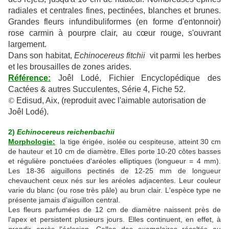
radiales et centrales fines, pectinées, blanches et brunes.
Grandes fleurs infundibuliformes (en forme d'entonnoir)
rose carmin à pourpre clair, au cœur rouge, s'ouvrant
largement.
Dans son habitat,
Echinocereus fitchii
vit parmi les herbes
et les brousailles de zones arides.
Référence:
Joêl Lodé, Fichier Encyclopédique des
Cactées & autres Succulentes, Série 4, Fiche 52.
©
Edisud, Aix, (reproduit avec l'aimable autorisation de
Joêl Lodé).
2)
Echinocereus reichenbachii
Morphologie:
la tige érigée, isolée ou cespiteuse, atteint 30 cm
de hauteur et 10 cm de diamètre. Elles porte 10-20 côtes basses
et régulière ponctuées d'aréoles elliptiques (longueur = 4 mm).
Les 18-36 aiguillons pectinés de 12-25 mm de longueur
chevauchent ceux nés sur les aréoles adjacentes. Leur couleur
varie du blanc (ou rose très pâle) au brun clair. L'espèce type ne
présente jamais d'aiguillon central.
Les fleurs parfumées de 12 cm de diamètre naissent près de
l'apex et persistent plusieurs jours. Elles continuent, en effet, à