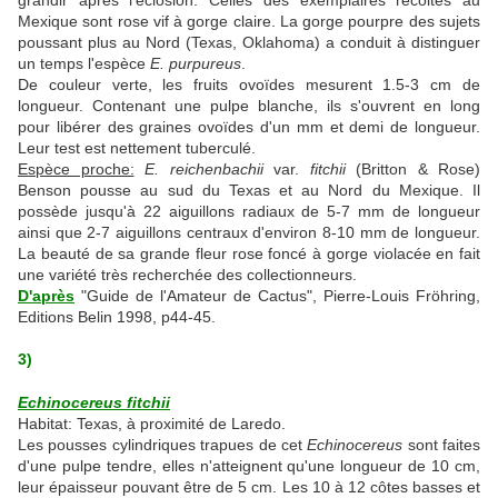
grandir après l'éclosion. Celles des exemplaires récoltés au
Mexique sont rose vif à gorge claire. La gorge pourpre des sujets
poussant plus au Nord (Texas, Oklahoma) a conduit à distinguer
un temps l'espèce
E. purpureus
.
De couleur verte, les fruits ovoïdes mesurent 1.5-3 cm de
longueur. Contenant une pulpe blanche, ils s'ouvrent en long
pour libérer des graines ovoïdes d'un mm et demi de longueur.
Leur test est nettement tuberculé.
Espèce proche:
E. reichenbachii
var.
fitchii
(Britton & Rose)
Benson pousse au sud du Texas et au Nord du Mexique. Il
possède jusqu'à 22 aiguillons radiaux de 5-7 mm de longueur
ainsi que 2-7 aiguillons centraux d'environ 8-10 mm de longueur.
La beauté de sa grande fleur rose foncé à gorge violacée en fait
une variété très recherchée des collectionneurs.
D'après
"Guide de l'Amateur de Cactus", Pierre-Louis Fröhring,
Editions Belin 1998, p44-45.
3)
Echinocereus fitchii
Habitat: Texas, à proximité de Laredo.
Les pousses cylindriques trapues de cet
Echinocereus
sont faites
d'une pulpe tendre, elles n'atteignent qu'une longueur de 10 cm,
leur épaisseur pouvant être de 5 cm. Les 10 à 12 côtes basses et