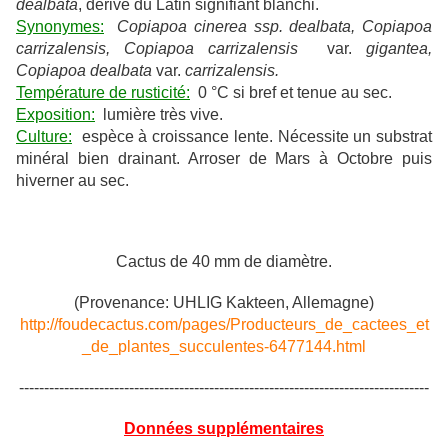
dealbata
, dérivé du Latin signifiant blanchi.
Synonymes:
Copiapoa cinerea ssp. dealbata, Copiapoa
carrizalensis, Copiapoa carrizalensis
var.
gigantea,
Copiapoa dealbata
var.
carrizalensis.
Température de rusticité:
0 °C si bref et tenue au sec.
Exposition:
lumière très vive.
Culture:
espèce à croissance lente. Nécessite un substrat
minéral bien drainant. Arroser de Mars à Octobre puis
hiverner au sec.
Cactus de 40 mm de diamètre.
(Provenance: UHLIG Kakteen, Allemagne)
http://foudecactus.com/pages/Producteurs_de_cactees_et
_de_plantes_succulentes-6477144.html
----------------------------------------------------------------------------------
Données supplémentaires