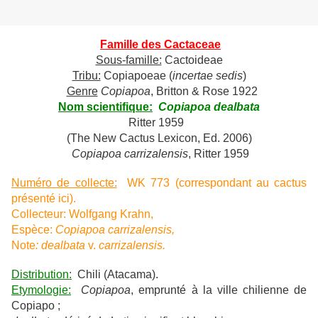
Famille des Cactaceae
Sous-famille:
Cactoideae
Tribu:
Copiapoeae (
incertae sedis
)
Genre
Copiapoa
, Britton & Rose 1922
Nom scientifique:
Copiapoa dealbata
Ritter 1959
(The New Cactus Lexicon, Ed. 2006)
Copiapoa carrizalensis
, Ritter 1959
Numéro de collecte:
WK 773 (correspondant au cactus
présenté ici).
Collecteur: Wolfgang Krahn,
Espèce:
Copiapoa carrizalensis,
Note
: dealbata
v.
carrizalensis.
Distribution:
Chili (Atacama).
Etymologie:
Copiapoa
, emprunté à la ville chilienne de
Copiapo ;