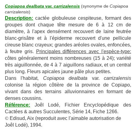
Copiapoa dealbata
var.
carrizalensis
(synonyme de
Copiapoa
carrizalensis
)
Description:
cactée globuleuse cespiteuse, formant des
groupes dont chaque tête mesure de 6 à 12 cm de
diamètre, à l'apex densément recouvert de laine feutrée
blanc-grisâtre et à l'épiderme recouvert d'une pellicule
cireuse blanc crayeux; grandes aréoles ovales, enfoncées,
à feutre gris.
Principales différences avec l'espèce-type:
côtes généralement moins nombreuses (15 à 24); variété
très aiguillonnée, de 4 à 7 aiguillons radiaux, et un central
plus long. Fleurs apicales jaune pâle plus petites.
Dans l'habitat,
Copiapoa dealbata
var.
carrizalensis
colonise la région côtière de la province de Copiapo,
vivant dans des terrains alluvionnaires en formant de
denses coussins.
Référence:
Joêl Lodé, Fichier Encyclopédique des
Cactées & autres Succulentes, Série 14, Fiche 1266.
©
Edisud, Aix (reproduit avec l'aimable autorisation de
Joêl Lodé), 1994.