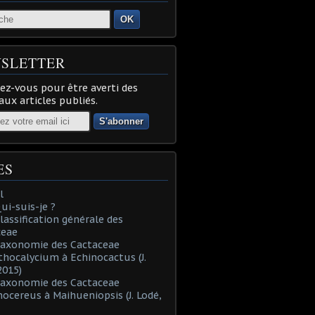
OK
SLETTER
z-vous pour être averti des
ux articles publiés.
ES
l
Qui-suis-je ?
Classification générale des
ceae
Taxonomie des Cactaceae
thocalycium à Echinocactus (J.
2015)
Taxonomie des Cactaceae
nocereus à Maihueniopsis (J. Lodé,