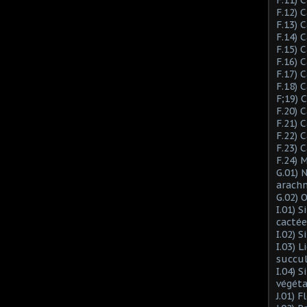
F.12) 
F.13) 
F.14) 
F.15) 
F.16) 
F.17) 
F.18) 
F;19)
F.20) 
F.21) 
F.22) 
F.23) 
F.24) 
G.01) 
arach
G.02) 
I.01) 
cactée
I.02) 
I.03) L
succu
I.04) 
végéta
J.01) 