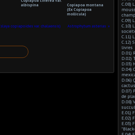
Copiapoa cinerea var.
C.08) L
albispina
Copiapoa montana
mousse
(Ex Copiapoa
mollicula)
champ
C.09) 
C.10) 
 Islaya copiapoides var. chalaensis)
Astrophytum asterias
sociét
C.11) 
C.12) 
livres
D.01) 
D.02) 
D.03) 
D.04) 
mexic
D.06) 
cactus
D.07) 
de pla
D.08) 
succu
E.01) 
E.02) 
E.03) 
"Black
E.04) 