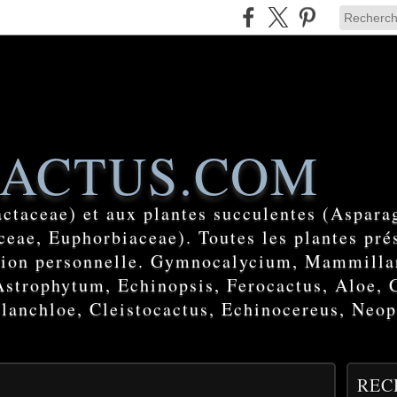
ACTUS.COM
actaceae) et aux plantes succulentes (Aspara
eae, Euphorbiaceae). Toutes les plantes prés
ction personnelle. Gymnocalycium, Mammilla
Astrophytum, Echinopsis, Ferocactus, Aloe, 
lanchloe, Cleistocactus, Echinocereus, Neop
REC