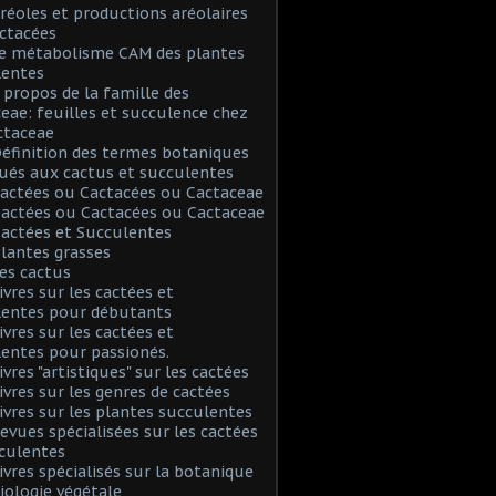
Aréoles et productions aréolaires
ctacées
Le métabolisme CAM des plantes
lentes
A propos de la famille des
eae: feuilles et succulence chez
ctaceae
Définition des termes botaniques
ués aux cactus et succulentes
Cactées ou Cactacées ou Cactaceae
Cactées ou Cactacées ou Cactaceae
Cactées et Succulentes
Plantes grasses
Les cactus
Livres sur les cactées et
lentes pour débutants
Livres sur les cactées et
entes pour passionés.
ivres "artistiques" sur les cactées
Livres sur les genres de cactées
Livres sur les plantes succulentes
Revues spécialisées sur les cactées
culentes
Livres spécialisés sur la botanique
biologie végétale