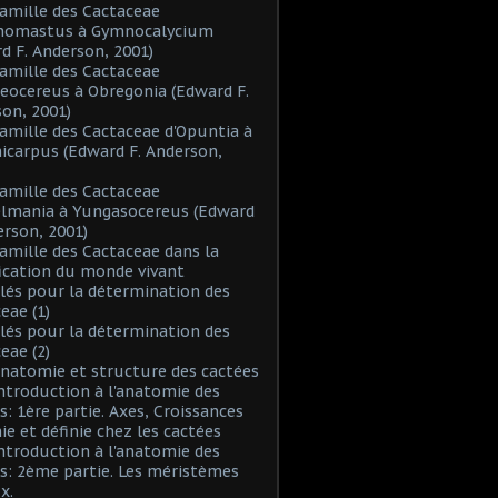
Famille des Cactaceae
inomastus à Gymnocalycium
d F. Anderson, 2001)
Famille des Cactaceae
eocereus à Obregonia (Edward F.
on, 2001)
Famille des Cactaceae d'Opuntia à
icarpus (Edward F. Anderson,
Famille des Cactaceae
elmania à Yungasocereus (Edward
erson, 2001)
Famille des Cactaceae dans la
fication du monde vivant
Clés pour la détermination des
eae (1)
Clés pour la détermination des
eae (2)
Anatomie et structure des cactées
Introduction à l'anatomie des
s: 1ère partie. Axes, Croissances
nie et définie chez les cactées
Introduction à l'anatomie des
s: 2ème partie. Les méristèmes
x.