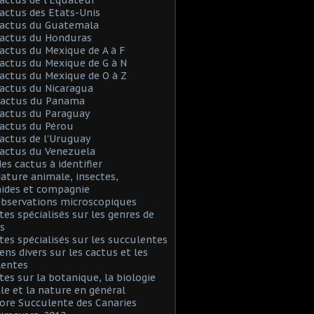
Cactus des Etats-Unis
Cactus du Guatemala
Cactus du Honduras
Cactus du Mexique de A à F
Cactus du Mexique de G à N
Cactus du Mexique de O à Z
Cactus du Nicaragua
 Cactus du Panama
Cactus du Paraguay
Cactus du Pérou
Cactus de l'Uruguay
Cactus du Venezuela
Mes cactus à identifier
Nature animale, insectes,
nides et compagnie
Observations microscopiques
Sites spécialisés sur les genres de
s
Sites spécialisés sur les succulentes
iens divers sur les cactus et les
lentes
Sites sur la botanique, la biologie
le et la nature en général
Flore Succulente des Canaries