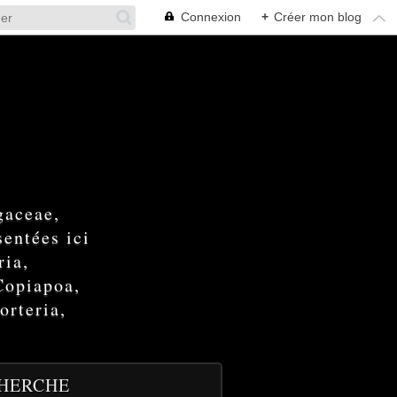
Connexion
+
Créer mon blog
gaceae,
entées ici
ria,
Copiapoa,
orteria,
HERCHE