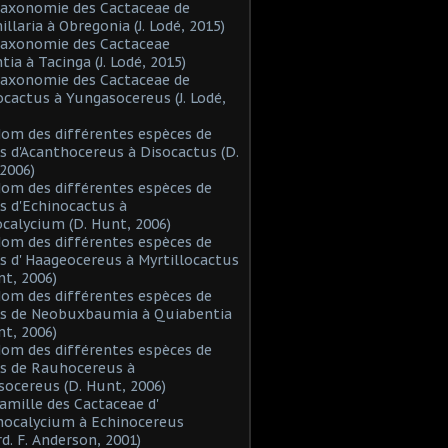
Taxonomie des Cactaceae de
laria à Obregonia (J. Lodé, 2015)
Taxonomie des Cactaceae
tia à Tacinga (J. Lodé, 2015)
Taxonomie des Cactaceae de
cactus à Yungasocereus (J. Lodé,
Nom des différentes espèces de
s d'Acanthocereus à Disocactus (D.
2006)
Nom des différentes espèces de
s d'Echinocactus à
alycium (D. Hunt, 2006)
Nom des différentes espèces de
s d' Haageocereus à Myrtillocactus
nt, 2006)
Nom des différentes espèces de
es de Neobuxbaumia à Quiabentia
nt, 2006)
Nom des différentes espèces de
s de Rauhocereus à
ocereus (D. Hunt, 2006)
Famille des Cactaceae d'
hocalycium à Echinocereus
d. F. Anderson, 2001)