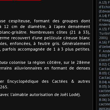
A.13) 
d'Ech
(Edwar
A.14) 
d'Haag
se cespiteuse, formant des groupes dont
Anders
à 12 cm de diamètre, à l'apex densément
A.15) 
blanc-grisâtre. Nombreuses côtes (21 à 33),
Turbin
erme recouvert d'une pellicule cireuse blanc
2001)
A.16) 
les, enfoncées, à feutre gris. Généralement
d'Ueb
e, parfois accompagnée de 1 à 3 plus petites.
F. And
B.01) 
classi
bata
colonise la région côtière, sur le 28ème
B.02) 
errains alluvionnaires en formant de denses
Cactac
B.03) 
Cactac
ier Encyclopédique des Cactées & autres
B.04) 
B.05) 
1265.
cactée
avec l'aimable autorisation de Joêl Lodé).
indéfi
B.06) 
cactée
apicau