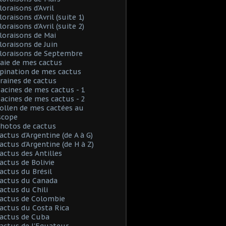
loraisons d'Avril
loraisons d'Avril (suite 1)
loraisons d'Avril (suite 2)
Floraisons de Mai
Floraisons de Juin
Floraisons de Septembre
Baie de mes cactus
Spination de mes cactus
Graines de cactus
Racines de mes cactus - 1
Racines de mes cactus - 2
Pollen de mes cactées au
scope
Photos de cactus
Cactus d'Argentine (de A à G)
Cactus d'Argentine (de H à Z)
Cactus des Antilles
Cactus de Bolivie
Cactus du Brésil
Cactus du Canada
Cactus du Chili
Cactus de Colombie
Cactus du Costa Rica
Cactus de Cuba
Cactus de l'Equateur