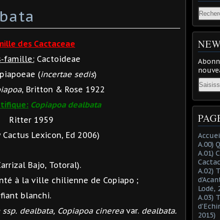
bata
NEW
mille des Cactaceae
-famille:
Cactoideae
Abonne
nouvea
piapoeae (
incertae sedis
)
Email
iapoa
, Britton & Rose 1922
tifique:
Copiapoa dealbata
PAG
Ritter 1959
 Cactus Lexicon, Ed 2006)
Accuei
A.00) 
A.01) 
Cacta
rrizal Bajo, Totoral).
A.02) 
nté à la ville chilienne de Copiapo ;
d'Acan
Lodé, 
fiant blanchi.
A.03) 
d'Echi
 ssp. dealbata, Copiapoa cinerea
var.
dealbata.
2015)