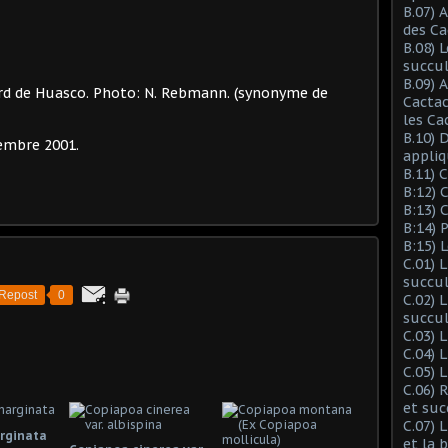
B.07) 
des Ca
B.08) 
succu
B.09) 
ord de Huasco. Photo: N. Rebmann. (synonyme de
Cactac
les Ca
B.10) 
embre 2001.
appliq
B.11) 
B:12) 
B:13) 
B:14) 
B:15) 
C.01) 
succu
Repost
0
C.02) 
succul
C.03) L
C.04) 
C.05) 
C.06) 
et suc
C.07) 
rginata
et la 