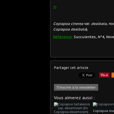
2)
Copiapoa cinerea
var.
dealbata
, n
Copiapoa dealbata
).
Référence:
Succulentes, N°4, Nov
Partager cet article
S'inscrire à la newsletter
Vous aimerez aussi :
Copiapoa ma