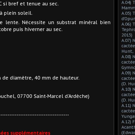
A.04) 
 si bref et tenue au sec.
Mammil
 plein soleil.
A.05) 
d'Opun
 lente. Nécessite un substrat minéral bien
A.06) 
tobre puis hiverner au sec.
Tephro
2015)
A.07) 
cactée
Hunt, 
A.08) 
cactée
Gymnoc
A.09) 
 de diamètre, 40 mm de hauteur.
cactée
(D. Hu
A.10) 
cacté
ouchel, 07700 Saint-Marcel d'Ardèche)
(D. Hu
A.11) 
cactée
---------------------------------------
Yungas
A.12) 
Acant
ées supplémentaires
(Edwar