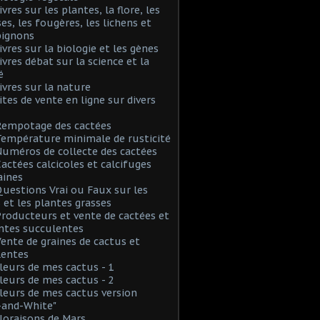
ivres sur les plantes, la flore, les
s, les fougères, les lichens et
ignons
Livres sur la biologie et les gènes
Livres débat sur la science et la
é
Livres sur la nature
Sites de vente en ligne sur divers
Rempotage des cactées
Température minimale de rusticité
Numéros de collecte des cactées
Cactées calcicoles et calcifuges
aines
Questions Vrai ou Faux sur les
 et les plantes grasses
Producteurs et vente de cactées et
ntes succulentes
Vente de graines de cactus et
lentes
Fleurs de mes cactus - 1
Fleurs de mes cactus - 2
Fleurs de mes cactus version
-and-White"
Floraisons de Mars