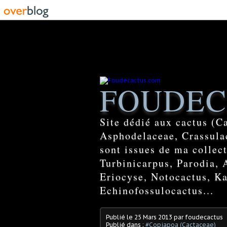
FOUDEC
Site dédié aux cactus (C
Asphodelaceae, Crassulac
sont issues de ma colle
Turbinicarpus, Parodia, 
Eriocyse, Notocactus, Ka
Echinofossulocactus...
Publié le
25 Mars 2013
par foudecactus
Publié dans :
#Copiapoa (Cactaceae)