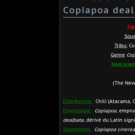
Copiapoa deal
Fa
Sous
Tribu:
Co
Genre
Cop
Nom scien
(The New
Distribution:
Chili (Atacama, Ca
Etymologie:
Copiapoa
, empru
dealbata
, dérivé du Latin signi
Synonymes:
Copiapoa cinerea