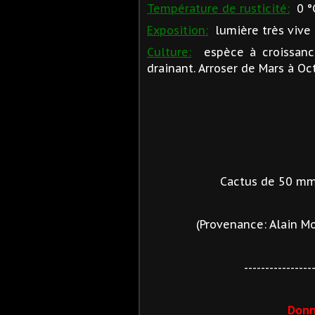
Température de rusticité:
0 °C
Exposition:
lumière très vive à
Culture:
espèce à croissance
drainant. Arroser de Mars à Oc
Cactus de 50 mm
(Provenance: Alain M
----------------
Donn