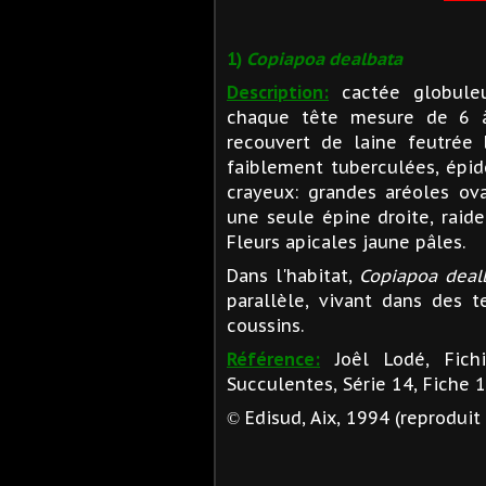
1)
Copiapoa dealbata
Description:
cactée globuleu
chaque tête mesure de 6 
recouvert de laine feutrée 
faiblement tuberculées, épid
crayeux: grandes aréoles ova
une seule épine droite, raid
Fleurs apicales jaune pâles.
Dans l'habitat,
Copiapoa deal
parallèle, vivant dans des t
coussins.
Référence:
Joêl Lodé, Fich
Succulentes, Série 14, Fiche 
Edisud, Aix, 1994 (reproduit 
©