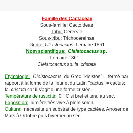
Famille des Cactaceae
Sous-famille:
Cactoideae
Tribu:
Cereeae
Sous-tribu:
Trichocereinae
Genre:
Cleistocactus,
Lemaire 1861
Nom scientifique:
Cleistocactus
sp.
Lemaire 1861
Cleistocactus
sp. fa.
cristata
Etymologie:
Cleistocactus
, du Grec "kleistos" = fermé par
rapport à la forme de la fleur et du Latin
"
cactus
"
= cactus;
fa.
cristata
car il s'agit d'une forme cristée.
Température de rusticité:
0 ° C si bref et tenu au sec.
Exposition:
lumière très vive à plein soleil.
Culture:
nécessite un substrat de type cactées. Arroser de
Mars à Octobre puis hiverner au sec.