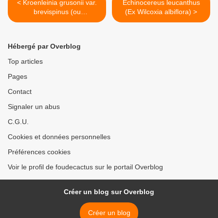
< Kroenleinia grusonii var.
Echinocereus leucanthus
brevispinus (ou
(Ex Wilcoxia albiflora) >
Echinocactus grusonii var.
brevispinus (subinermis))
Hébergé par Overblog
Top articles
Pages
Contact
Signaler un abus
C.G.U.
Cookies et données personnelles
Préférences cookies
Voir le profil de foudecactus sur le portail Overblog
Créer un blog sur Overblog
Créer un blog