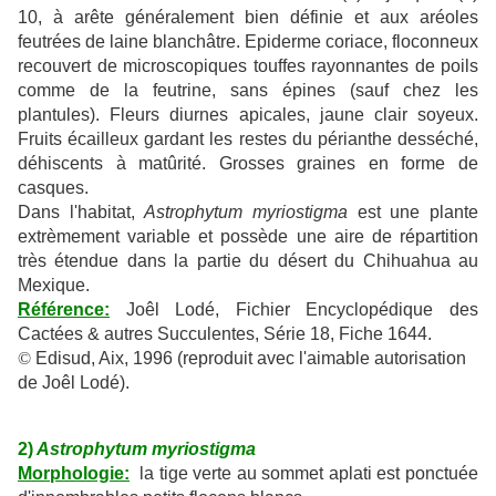
10, à arête généralement bien définie et aux aréoles
feutrées de laine blanchâtre. Epiderme coriace, floconneux
recouvert de microscopiques touffes rayonnantes de poils
comme de la feutrine, sans épines (sauf chez les
plantules). Fleurs diurnes apicales, jaune clair soyeux.
Fruits écailleux gardant les restes du périanthe desséché,
déhiscents à matûrité. Grosses graines en forme de
casques.
Dans l'habitat,
Astrophytum myriostigma
est une plante
extrèmement variable et possède une aire de répartition
très étendue dans la partie du désert du Chihuahua au
Mexique.
Référence:
Joêl Lodé, Fichier Encyclopédique des
Cactées & autres Succulentes, Série 18, Fiche 1644.
©
Edisud, Aix, 1996 (reproduit avec l'aimable autorisation
de Joêl Lodé).
2)
Astrophytum myriostigma
Morphologie:
la tige verte au sommet aplati est ponctuée