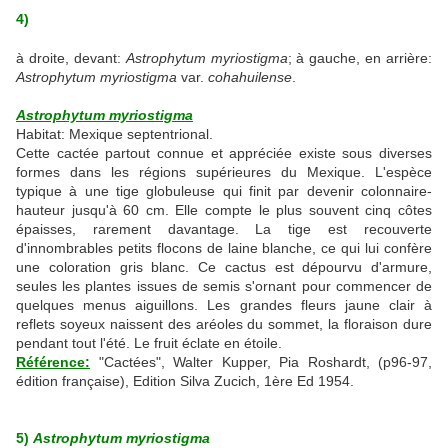
4)
à droite, devant:
Astrophytum myriostigma
; à gauche, en arrière:
Astrophytum myriostigma
var.
cohahuilense
.
Astrophytum myriostigma
Habitat: Mexique septentrional.
Cette cactée partout connue et appréciée existe sous diverses
formes dans les régions supérieures du Mexique. L'espèce
typique à une tige globuleuse qui finit par devenir colonnaire-
hauteur jusqu'à 60 cm. Elle compte le plus souvent cinq côtes
épaisses, rarement davantage. La tige est recouverte
d'innombrables petits flocons de laine blanche, ce qui lui confère
une coloration gris blanc. Ce cactus est dépourvu d'armure,
seules les plantes issues de semis s'ornant pour commencer de
quelques menus aiguillons. Les grandes fleurs jaune clair à
reflets soyeux naissent des aréoles du sommet, la floraison dure
pendant tout l'été. Le fruit éclate en étoile.
Référence:
"Cactées", Walter Kupper, Pia Roshardt, (p96-97,
édition française), Edition Silva Zucich, 1ère Ed 1954.
5)
Astrophytum myriostigma