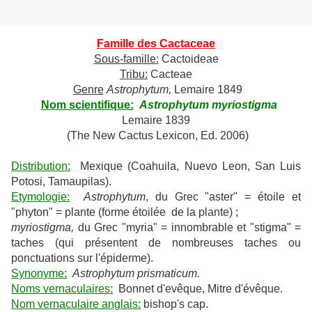
Famille des Cactaceae
Sous-famille:
Cactoideae
Tribu:
Cacteae
Genre
Astrophytum,
Lemaire 1849
Nom scientifique:
Astrophytum myriostigma
Lemaire 1839
(The New Cactus Lexicon, Ed. 2006)
Distribution:
Mexique (Coahuila, Nuevo Leon, San Luis
Potosi, Tamaupilas).
Etymologie:
Astrophytum
, du Grec "aster" = étoile et
"phyton" = plante (forme étoilée de la plante) ;
myriostigma,
du Grec "myria" = innombrable et "stigma" =
taches (qui présentent de nombreuses taches ou
ponctuations sur l'épiderme).
Synonyme:
Astrophytum prismaticum.
Noms vernaculaires:
Bonnet d'evêque, Mitre d'évêque.
Nom vernaculaire anglais:
bishop's cap.