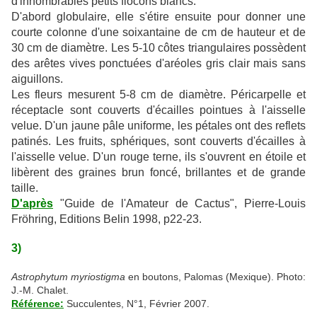
d'innombrables petits flocons blancs.
D'abord globulaire, elle s'étire ensuite pour donner une
courte colonne d'une soixantaine de cm de hauteur et de
30 cm de diamètre. Les 5-10 côtes triangulaires possèdent
des arêtes vives ponctuées d'aréoles gris clair mais sans
aiguillons.
Les fleurs mesurent 5-8 cm de diamètre. Péricarpelle et
réceptacle sont couverts d'écailles pointues à l'aisselle
velue. D'un jaune pâle uniforme, les pétales ont des reflets
patinés. Les fruits, sphériques, sont couverts d'écailles à
l'aisselle velue. D'un rouge terne, ils s'ouvrent en étoile et
libèrent des graines brun foncé, brillantes et de grande
taille.
D'après
"Guide de l'Amateur de Cactus", Pierre-Louis
Fröhring, Editions Belin 1998, p22-23.
3)
Astrophytum myriostigma
en boutons, Palomas (Mexique). Photo:
J.-M. Chalet.
Référence:
Succulentes, N°1, Février 2007.