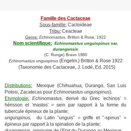
Famille des Cactaceae
Sous-famille:
Cactoideae
Tribu:
Ceacteae
Genre:
Echinomastus,
Britton & Rose, 1922
Nom scientifique:
Echinomastus unguispinus
var.
durangensis
(C. Runge) Bravo 1980
(Engelm.) Britton & Rose 1922
Echinomastus unguispinus
(Taxonomie des Cactaceae, J. Lodé, Ed. 2015)
Distributions:
Mexique (Chihuahua, Durango, San Luis
Potosi, Zacatecas pour
Echinomastus unguispinus
).
Etymologie:
Echinomastus,
derivé du Grec 'echinos' =
hérisson et 'mastos' = sein par rapport à la forme du
tubercule épineux de la plante;
unguispinus,
du Latin "unguis" = griffe et "-spinus" =
épineux par rapport à la spination de la plante;
durangensis
, originaire de l'Etat du Durango au Mexique.