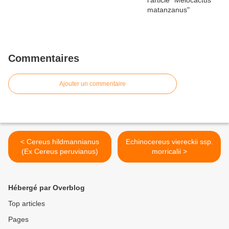
Commentaires
Ajouter un commentaire
< Cereus hildmannianus
Echinocereus viereckii ssp.
(Ex Cereus peruvianus)
morricalii >
Hébergé par Overblog
Top articles
Pages