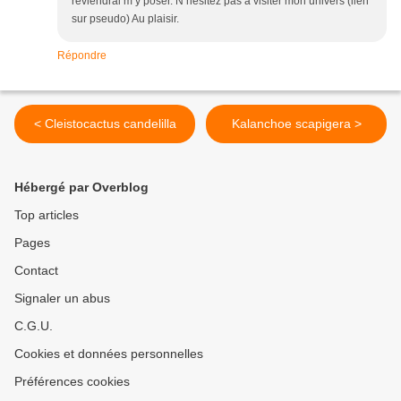
reviendrai m’y poser. N’hésitez pas à visiter mon univers (lien
sur pseudo) Au plaisir.
Répondre
< Cleistocactus candelilla
Kalanchoe scapigera >
Hébergé par Overblog
Top articles
Pages
Contact
Signaler un abus
C.G.U.
Cookies et données personnelles
Préférences cookies