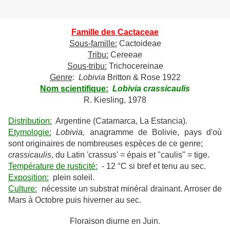
Famille des Cactaceae
Sous-famille:
Cactoideae
Tribu:
Cereeae
Sous-tribu:
Trichocereinae
Genre
:
Lobivia
Britton & Rose 1922
Nom scientifique:
Lobivia crassicaulis
R. Kiesling, 1978
Distribution:
Argentine (Catamarca, La Estancia).
Etymologie:
Lobivia,
anagramme de Bolivie, pays d'où
sont originaires de nombreuses espèces de ce genre;
crassicaulis
, du Latin 'crassus' = épais et "caulis" = tige.
Température de rusticité:
- 12 °C si bref et tenu au sec.
Exposition:
plein soleil.
Culture:
nécessite un substrat minéral drainant. Arroser de
Mars à Octobre puis hiverner au sec.
Floraison diurne en Juin.