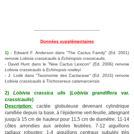
--------------------------------------------
Données supplémentaires
1)
- Edward F. Anderson dans "The Cactus Family" (Ed. 2001)
renvoie
Lobivia crassicaulis
à
Echinopsis crassicaulis
.
- David Hunt dans le "New Cactus Lexicon" (Ed. 2006) renvoie
Lobivia crassicaulis
à
Echinopsis rowleyi
.
- J. Lodé dans "Taxonomie des Cactaceae" (Ed. 2015) renvoie
Lobivia crassicaulis
à
Trichocereus catamarcensis
.
2)
Lobivia crassica ulis
(
Lobivia grandiflora
var.
crassicaulis
)
Description:
cactée globuleuse devenant cylindrique
ramifiée depuis la base, à l'épiderme vert-feuille, atteignant
jusqu'à 15 cm de hauteur pour 11,5 cm de diamètre. 11-14
côtes arrondies aux aréoles feutrées. 7-12 aiguillons
radiaux robustes; 1-4 aiguillons centraux subulés très