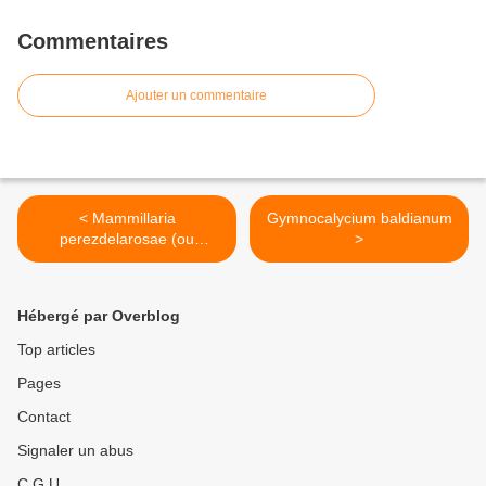
Commentaires
Ajouter un commentaire
< Mammillaria
Gymnocalycium baldianum
perezdelarosae (ou
>
Mammillaria bombycina
ssp. perezdelarosae)
Hébergé par Overblog
Top articles
Pages
Contact
Signaler un abus
C.G.U.