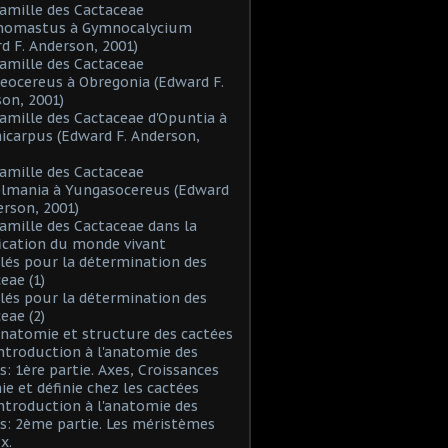
Famille des Cactaceae
inomastus à Gymnocalycium
d F. Anderson, 2001)
Famille des Cactaceae
eocereus à Obregonia (Edward F.
on, 2001)
Famille des Cactaceae d'Opuntia à
icarpus (Edward F. Anderson,
Famille des Cactaceae
elmania à Yungasocereus (Edward
erson, 2001)
Famille des Cactaceae dans la
fication du monde vivant
Clés pour la détermination des
eae (1)
Clés pour la détermination des
eae (2)
Anatomie et structure des cactées
Introduction à l'anatomie des
s: 1ère partie. Axes, Croissances
nie et définie chez les cactées
Introduction à l'anatomie des
s: 2ème partie. Les méristèmes
x.