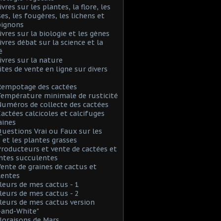
ivres sur les plantes, la flore, les
s, les fougères, les lichens et
ignons
Livres sur la biologie et les gènes
Livres débat sur la science et la
é
Livres sur la nature
Sites de vente en ligne sur divers
Rempotage des cactées
Température minimale de rusticité
Numéros de collecte des cactées
Cactées calcicoles et calcifuges
aines
Questions Vrai ou Faux sur les
 et les plantes grasses
Producteurs et vente de cactées et
ntes succulentes
Vente de graines de cactus et
lentes
Fleurs de mes cactus - 1
Fleurs de mes cactus - 2
Fleurs de mes cactus version
-and-White"
Floraisons de Mars