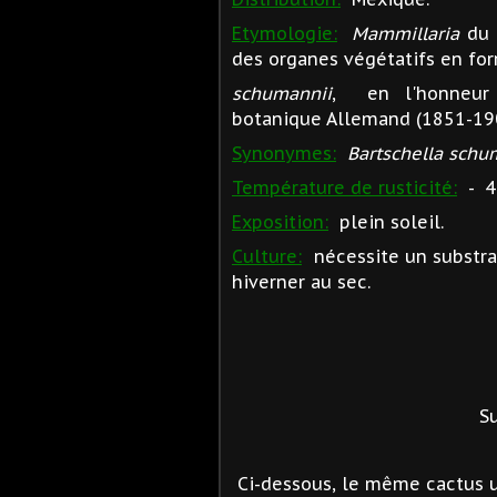
Etymologie:
Mammillaria
du 
des organes végétatifs en fo
schumannii
, en l'honneur 
botanique Allemand (1851-19
Synonymes:
Bartschella schu
Température de rusticité:
- 4
Exposition:
plein soleil.
Culture:
nécessite un substra
hiverner au sec.
Su
Ci-dessous, le même cactus u