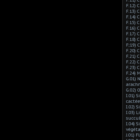
F.12) 
F.13) 
F.14) 
F.15) 
F.16) 
F.17) 
F.18) 
F;19)
F.20) 
F.21) 
F.22) 
F.23) 
F.24) 
G.01) 
arach
G.02) 
I.01) 
cactée
I.02) 
I.03) L
succu
I.04) 
végéta
J.01) 