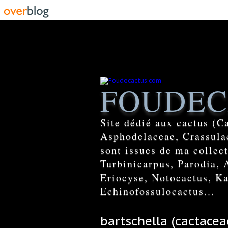
FOUDEC
Site dédié aux cactus (C
Asphodelaceae, Crassulac
sont issues de ma colle
Turbinicarpus, Parodia, 
Eriocyse, Notocactus, Ka
Echinofossulocactus...
bartschella (cactacea