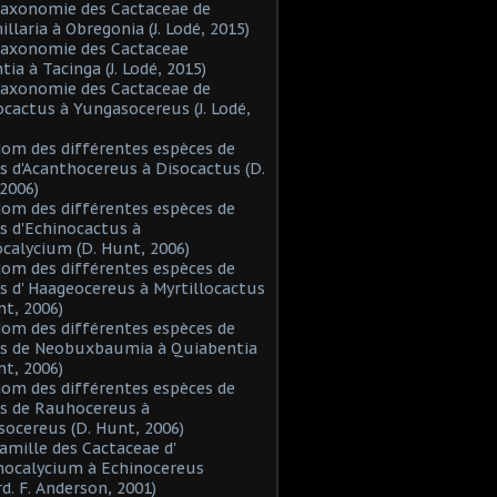
Taxonomie des Cactaceae de
laria à Obregonia (J. Lodé, 2015)
Taxonomie des Cactaceae
tia à Tacinga (J. Lodé, 2015)
Taxonomie des Cactaceae de
cactus à Yungasocereus (J. Lodé,
Nom des différentes espèces de
s d'Acanthocereus à Disocactus (D.
2006)
Nom des différentes espèces de
s d'Echinocactus à
alycium (D. Hunt, 2006)
Nom des différentes espèces de
s d' Haageocereus à Myrtillocactus
nt, 2006)
Nom des différentes espèces de
es de Neobuxbaumia à Quiabentia
nt, 2006)
Nom des différentes espèces de
s de Rauhocereus à
ocereus (D. Hunt, 2006)
Famille des Cactaceae d'
hocalycium à Echinocereus
d. F. Anderson, 2001)