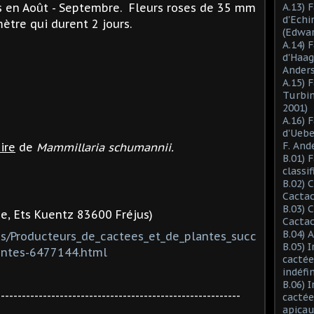
es en Août - Septembre. Fleurs roses de 35 mm
A.13) 
d'Ech
ètre qui durent 2 jours.
(Edwar
A.14) 
d'Haag
Anders
A.15) 
Turbin
2001)
A.16) 
d'Ueb
F. And
ire
de
Mammillaria schumannii.
B.01) 
classi
B.02) 
Cactac
B.03) 
e, Ets Kuentz 83600 Fréjus)
Cactac
B.04) 
es/Producteurs_de_cactees_et_de_plantes_succ
B.05) 
entes-6477144.html
cactée
indéfi
B.06) 
----------------------------------------------------------
cactée
apicau