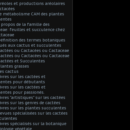
Aréoles et productions aréolaires
ctacées
Le métabolisme CAM des plantes
lentes
A propos de la famille des
eae: feuilles et succulence chez
ctaceae
Définition des termes botaniques
ués aux cactus et succulentes
Cactées ou Cactacées ou Cactaceae
Cactées ou Cactacées ou Cactaceae
Cactées et Succulentes
Plantes grasses
Les cactus
Livres sur les cactées et
lentes pour débutants
Livres sur les cactées et
entes pour passionés.
ivres "artistiques" sur les cactées
Livres sur les genres de cactées
Livres sur les plantes succulentes
Revues spécialisées sur les cactées
culentes
Livres spécialisés sur la botanique
biologie végétale