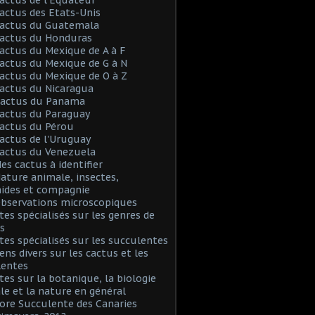
Cactus des Etats-Unis
Cactus du Guatemala
Cactus du Honduras
Cactus du Mexique de A à F
Cactus du Mexique de G à N
Cactus du Mexique de O à Z
Cactus du Nicaragua
 Cactus du Panama
Cactus du Paraguay
Cactus du Pérou
Cactus de l'Uruguay
Cactus du Venezuela
Mes cactus à identifier
Nature animale, insectes,
nides et compagnie
Observations microscopiques
Sites spécialisés sur les genres de
s
Sites spécialisés sur les succulentes
iens divers sur les cactus et les
lentes
Sites sur la botanique, la biologie
le et la nature en général
Flore Succulente des Canaries