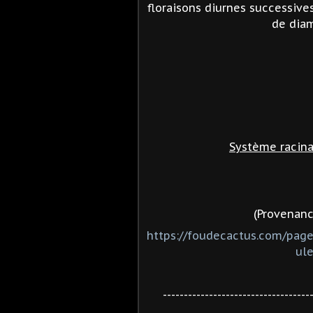
floraisons diurnes successiv
de diam
Système racina
(Provenanc
https://foudecactus.com/pag
ul
-----------------------------------