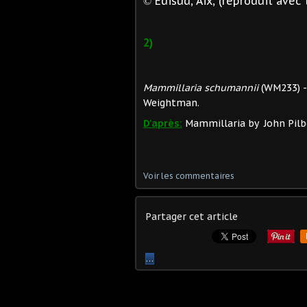
Edisud, Aix, (reproduit avec 
©
2)
Mammillaria schumannii
(WM233) - 
Weightman.
D'après:
Mammillaria by John Pilbe
Voir les commentaires
Partager cet article
…