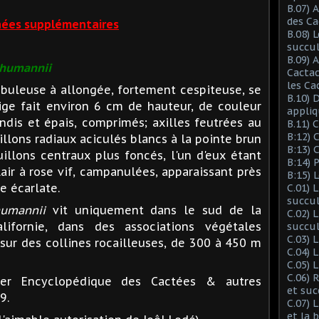
B.07) 
des Ca
ées supplémentaires
B.08) 
succu
B.09) 
humannii
Cactac
les Ca
buleuse à allongée, fortement cespiteuse, se
B.10) 
tige fait environ 6 cm de hauteur, de couleur
appliq
ndis et épais, comprimés; axilles feutrées au
B.11) 
B:12) 
illons radiaux aciculés blancs à la pointe brun
B:13) 
illons centraux plus foncés, l'un d'eux étant
B:14) 
lair à rose vif, campanulées, apparaissant près
B:15) 
e écarlate.
C.01) 
succu
umannii
vit uniquement dans le sud de la
C.02) 
ifornie, dans des associations végétales
succul
C.03) L
sur des collines rocailleuses, de 300 à 450 m
C.04) 
C.05) 
C.06) 
ier Encyclopédique des Cactées & autres
et suc
9.
C.07) 
et la 