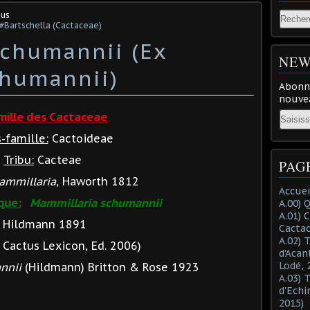
tus
#Bartschella (Cactaceae)
schumannii (Ex
NEW
chumannii)
Abonne
nouvea
Email
mille des Cactaceae
-famille:
Cactoideae
Tribu:
Cacteae
PAG
ammillaria
, Haworth 1812
Accuei
que:
Mammillaria schumannii
A.00) 
A.01) 
Hildmann 1891
Cacta
A.02) 
Cactus Lexicon, Ed. 2006)
d'Acan
Lodé, 
nnii
(Hildmann) Britton & Rose 1923
A.03) 
d'Echi
2015)