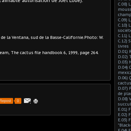
l'aimable autorisation de Joêl Lodé).
C.08) L
mousse
champ
C.09) 
C.10) 
sociét
C.11) 
de la Ventana, sud de la Basse-Californie.
Photo: W.
C.12) 
livres
D.01) 
am, The cactus file handbook 6, 1999, page 264.
D.02) 
D.03) 
D.04) 
mexic
D.06) 
cactus
D.07) 
de pla
D.08) 
Repost
0
succu
E.01) 
E.02) 
E.03) 
"Black
E.04) 