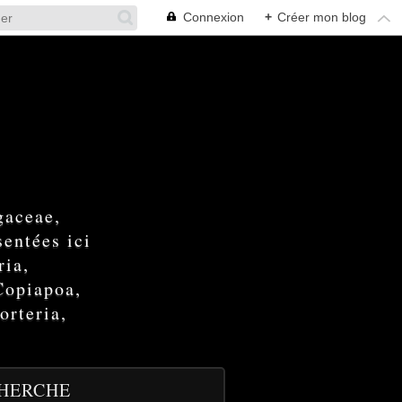
Connexion
+
Créer mon blog
gaceae,
entées ici
ria,
Copiapoa,
orteria,
HERCHE