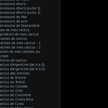
loraisons d'Avril
loraisons d'Avril (suite 1)
loraisons d'Avril (suite 2)
Floraisons de Mai
Floraisons de Juin
Floraisons de Septembre
Baie de mes cactus
Spination de mes cactus
Graines de cactus
Racines de mes cactus - 1
Racines de mes cactus - 2
Pollen de mes cactées au
scope
Photos de cactus
Cactus d'Argentine (de A à G)
Cactus d'Argentine (de H à Z)
Cactus des Antilles
Cactus de Bolivie
Cactus du Brésil
Cactus du Canada
Cactus du Chili
Cactus de Colombie
Cactus du Costa Rica
Cactus de Cuba
Cactus de l'Equateur