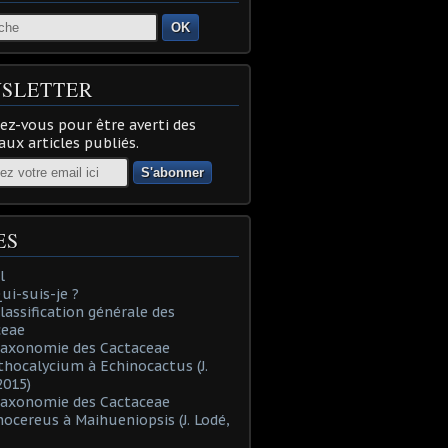
OK
SLETTER
z-vous pour être averti des
ux articles publiés.
ES
l
Qui-suis-je ?
Classification générale des
ceae
Taxonomie des Cactaceae
thocalycium à Echinocactus (J.
2015)
Taxonomie des Cactaceae
nocereus à Maihueniopsis (J. Lodé,