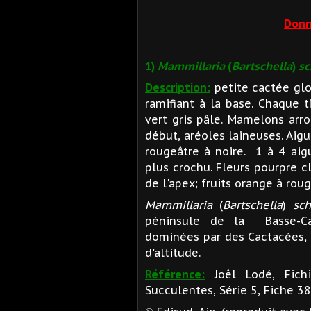
Donn
1)
Mammillaria
(
Bartschella
)
sc
Description:
petite cactée glo
ramifiant à la base. Chaque 
vert gris pâle. Mamelons arro
début, aréoles laineuses. Aigu
rougeâtre à noire. 1 à 4 aigu
plus crochu. Fleurs pourpre c
de l'apex; fruits orange à roug
Mammillaria
(
Bartschella
)
sch
péninsule de la Basse-Cal
dominées par des Cactacées, 
d'altitude.
Référence:
Joêl Lodé, Fich
Succulentes, Série 5, Fiche 38