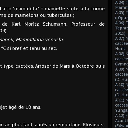
A.04) 
Mammil
Latin "mammilla" = mamelle suite à la forme
A.05) 
rme de mamelons ou tubercules ;
d'Opun
A.06) 
de Karl Moritz Schumann, Professeur de
Tephro
04).
2015)
A.07) 
mannii, Mammillaria venusta.
cactée
 °C si bref et tenu au sec.
Hunt, 
A.08) 
cactée
Gymnoc
t type cactées. Arroser de Mars à Octobre puis
A.09) 
cactée
(D. Hu
A.10) 
cacté
(D. Hu
A.11) 
cactée
jet âgé de 10 ans.
Yungas
A.12) 
Acant
n an plus tard, après un rempotage. Plusieurs
(Edwar