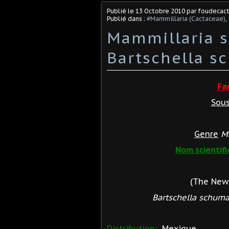
Publié le
13 Octobre 2010
par foudecac
Publié dans :
#Mammillaria (Cactaceae)
,
Mammillaria 
Bartschella s
Fa
Sous
Genre
M
Nom scientifi
(The New 
Bartschella schuma
Distribution:
Mexique.