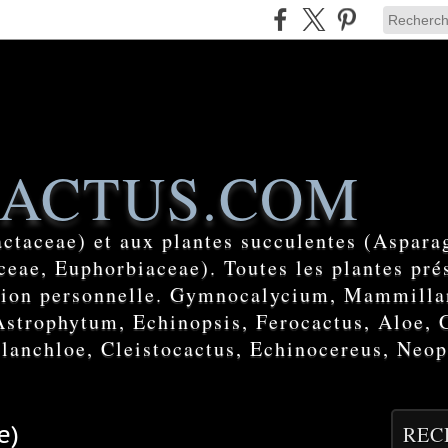
ACTUS.COM
actaceae) et aux plantes succulentes (Aspara
eae, Euphorbiaceae). Toutes les plantes prés
ction personnelle. Gymnocalycium, Mammilla
Astrophytum, Echinopsis, Ferocactus, Aloe, 
lanchloe, Cleistocactus, Echinocereus, Neop
e)
REC